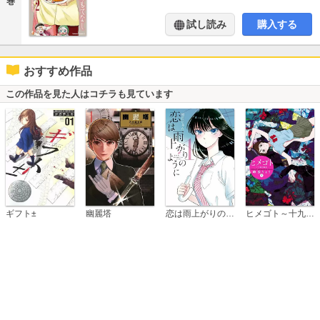
巻
試し読み
購入する
おすすめ作品
この作品を見た人はコチラも見ています
恋は雨上がりのように
ギフト±
幽麗塔
ヒメゴト～十九歳の制服～