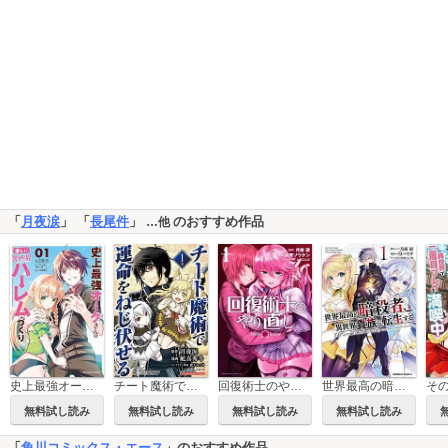
「
月夜涙
」 「
長尾件
」
のおすすめ作品
…他
史上最強オークさんの楽しい異世界ハーレムづくり
チート魔術で運命をねじ伏せる モバMAN DIGITAL COMICS
回復術士のやり直し
世界最高の暗殺者、異世界貴族に転生する
無料試し読み
無料試し読み
無料試し読み
無料試し読み
「
角川コミックス・エース
」のおすすめ作品