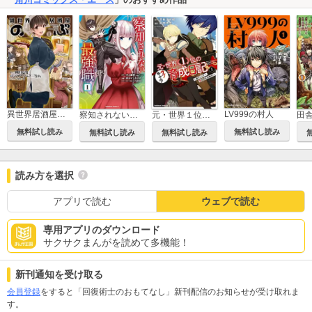
異世界居酒屋「のぶ」
LV999の村人
察知されない最強職
元・世界１位のサブキャラ育成日記 ～廃プレイヤー、異世界を攻略中！～
無料試し読み
無料試し読み
無料試し読み
無料試し読み
読み方を選択
アプリで読む
ウェブで読む
専用アプリのダウンロード
サクサクまんがを読めて多機能！
新刊通知を受け取る
会員登録
をすると「回復術士のおもてなし」新刊配信のお知らせが受け取れま
す。