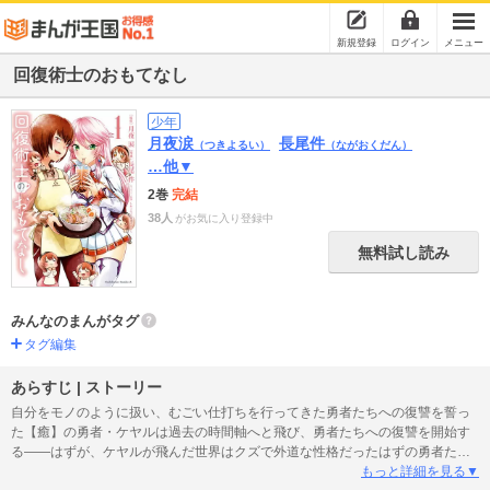
新規登録
ログイン
メニュー
回復術士のおもてなし
少年
月夜涙
長尾件
（つきよるい）
（ながおくだん）
…他▼
2巻
完結
38人
がお気に入り登録中
無料試し読み
みんなのまんがタグ
タグ編集
あらすじ | ストーリー
自分をモノのように扱い、むごい仕打ちを行ってきた勇者たちへの復讐を誓っ
た【癒】の勇者・ケヤルは過去の時間軸へと飛び、勇者たちへの復讐を開始す
る――はずが、ケヤルが飛んだ世界はクズで外道な性格だったはずの勇者たち
が皆とてもイイ人になっている、元の世界とは違う並行世界…パラレルワール
もっと詳細を見る▼