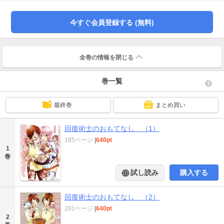
ドだった！ おまけにケヤルは「復讐をする」という過去の記憶も決意もなくし
てしまい、魔族とも和解した世界なので勇者として徴兵されることもなく幼馴
染のアンナとカフェを営むことに。【癒】の勇者の能力で食材を【改良】した
今すぐ会員登録する (無料)
料理は瞬く間に大人気に。今日も平和ボケした世界で、ケヤルの料理を求めて
色んなゲスト（イイ人）がやってくる――。
全巻の情報を
閉じる
巻一覧
最終巻
まとめ買い
回復術士のおもてなし （1）
185ページ
|
640pt
1
巻
試し読み
購入する
回復術士のおもてなし （2）
201ページ
|
640pt
2