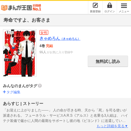
新規登録
ログイン
メニュー
寿命ですよ、お客さま
女性
きゃめろん
（きゃめろん）
4巻
完結
55人
がお気に入り登録中
無料試し読み
みんなのまんがタグ
タグ編集
あらすじ | ストーリー
「お迎えに上がりました――」 人の命が尽きる時、天から「死」を司る使いが
派遣される。 フューネラル・サービスA.R.S《アルス》と名乗る3人組は、 ハイ
テク装備で厳かに人間の最期をサポートし彼の地《ビヨンド》に送還してい
た。 企業戦士のように淡々と職務をこなしていく彼らだったが―― ある日、死
もっと詳細を見る▼