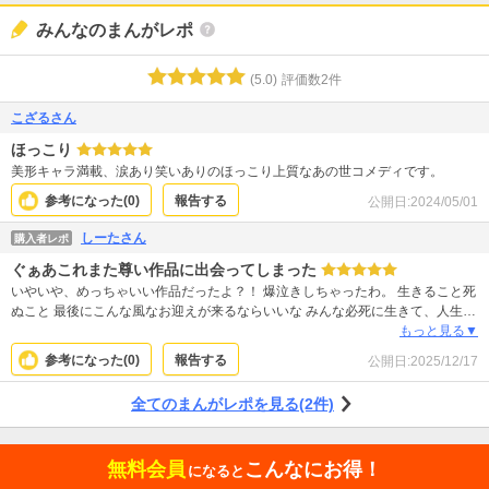
みんなのまんがレポ
(
5.0
)
評価数
2
件
こざるさん
ほっこり
美形キャラ満載、涙あり笑いありのほっこり上質なあの世コメディです。
参考になった(
0
)
報告する
公開日:
2024/05/01
しーたさん
購入者レポ
ぐぁあこれまた尊い作品に出会ってしまった
いやいや、めっちゃいい作品だったよ？！ 爆泣きしちゃったわ。 生きること死
ぬこと 最後にこんな風なお迎えが来るならいいな みんな必死に生きて、人生に
向き合ってるんだよねー 少年と3人の天の使いのファミリーラブが尊すぎまし
もっと見る▼
た！ まじで大好きな作品です、作者さんありがとう！
参考になった(
0
)
報告する
公開日:
2025/12/17
全てのまんがレポを見る(2件)
無料会員
こんなにお得！
になると