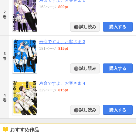
163ページ
|
800pt
2
巻
試し読み
購入する
寿命ですよ、お客さま 3
181ページ
|
815pt
3
巻
試し読み
購入する
寿命ですよ、お客さま 4
229ページ
|
815pt
4
巻
試し読み
購入する
おすすめ作品