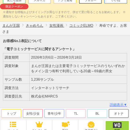
友だち追加
メルマガ
アプリ通知
フォロー
いいね
限定クーポン
※通知する情報およびタイミングが異なりますので、併せて受け取ることをお勧めします。 ※
通知をしないキャンペーンもあります。ご了承ください。
まんが王国
きゃめろん
女性漫画
コミックELMO
寿命ですよ、お客
さま
お得感No.1表記について
「電子コミックサービスに関するアンケート」
調査期間
2026年3月6日～2026年3月18日
調査対象
まんが王国または主要電子コミックサービスのうちいずれか
をメイン且つ有料で利用している20歳～69歳の男女
サンプル数
1,236サンプル
調査方法
インターネットリサーチ
調査委託先
株式会社MARCS
詳細表示▼
トップ
女性/少女
青年/少年
TL
BL
オトナ