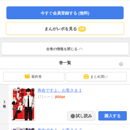
者の少年のイレギュラー事案に巻き込まれ 振り回されていくことに…!? 死者の
魂を送るお死事ハートフルコメディ! 「コミックELMO」掲載話、 第1話～7話
までを収録しています。 人の命が尽きる時に現れる３人組と死者の少年が織り
今すぐ会員登録する (無料)
なす、お死事ハートフルコメディ！
まんがレポを見る
2件
全巻の情報を
閉じる
巻一覧
最終巻
まとめ買い
寿命ですよ、お客さま 1
171ページ
|
800pt
1
巻
試し読み
購入する
寿命ですよ、お客さま 2