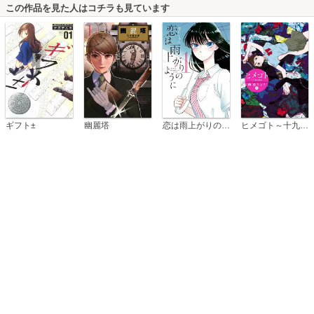
この作品を見た人はコチラも見ています
恋は雨上がりのように
ギフト±
幽麗塔
ヒメゴト～十九歳の制服～