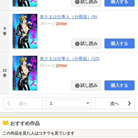
試し読み
購入する
奥さまは仕事人（分冊版）(9)
19ページ
|
200pt
9
巻
試し読み
購入する
奥さまは仕事人（分冊版）(10)
19ページ
|
200pt
10
巻
試し読み
購入する
前へ
次へ
おすすめ作品
この作品を見た人はコチラも見ています