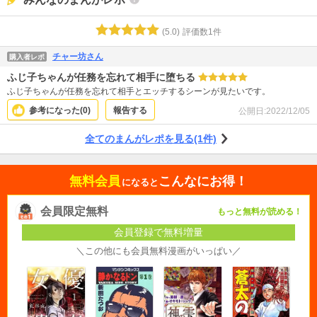
(
5.0
)
評価数
1
件
チャー坊さん
購入者レポ
ふじ子ちゃんが任務を忘れて相手に堕ちる
ふじ子ちゃんが任務を忘れて相手とエッチするシーンが見たいです。
参考になった(
0
)
報告する
公開日:
2022/12/05
全てのまんがレポを見る(1件)
無料会員
こんなにお得！
になると
会員限定無料
もっと無料が読める！
会員登録で無料増量
＼この他にも会員無料漫画がいっぱい／