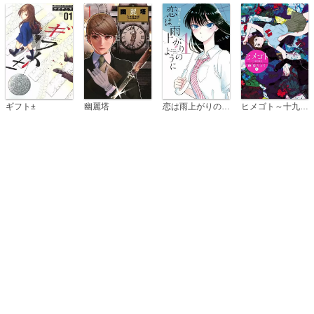
恋は雨上がりのように
ギフト±
幽麗塔
ヒメゴト～十九歳の制服～