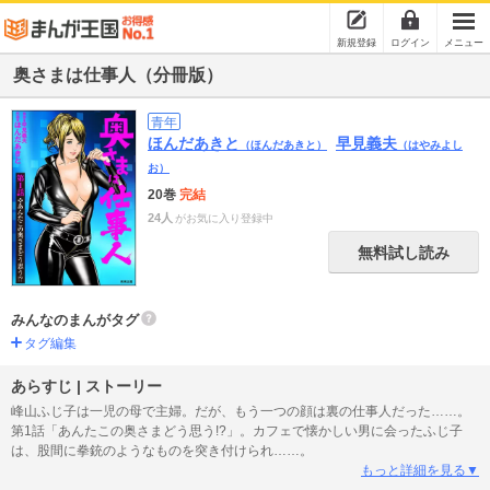
新規登録
ログイン
メニュー
奥さまは仕事人（分冊版）
青年
ほんだあきと
早見義夫
（ほんだあきと）
（はやみよし
お）
20巻
完結
24人
がお気に入り登録中
無料試し読み
みんなのまんがタグ
タグ編集
あらすじ | ストーリー
峰山ふじ子は一児の母で主婦。だが、もう一つの顔は裏の仕事人だった……。
第1話「あんたこの奥さまどう思う!?」。カフェで懐かしい男に会ったふじ子
は、股間に拳銃のようなものを突き付けられ……。
もっと詳細を見る▼