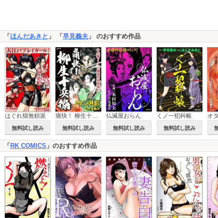
「
ほんだあきと
」 「
早見義夫
」 のおすすめ作品
はぐれ猫無頼派
痛快！ 柳生十兵衛
仏滅屋おらん
くノ一犯科帳
無料試し読み
無料試し読み
無料試し読み
無料試し読み
「
RK COMICS
」のおすすめ作品