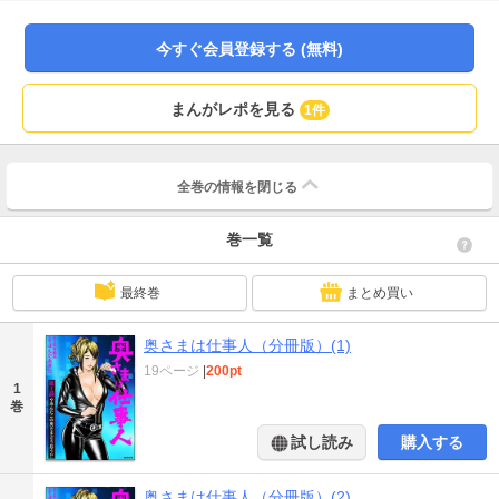
今すぐ会員登録する (無料)
まんがレポを見る
1件
全巻の情報を
閉じる
巻一覧
最終巻
まとめ買い
奥さまは仕事人（分冊版）(1)
19ページ
|
200pt
1
巻
試し読み
購入する
奥さまは仕事人（分冊版）(2)