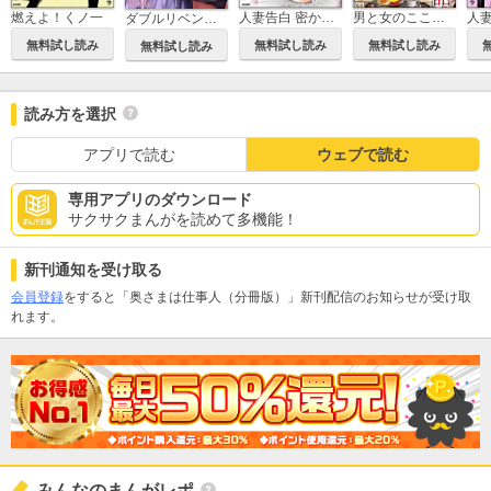
燃えよ！くノ一
人妻告白 密かなお楽しみ
男と女のここだけの話 おかしな偶然
ダブルリベンジ ～復讐の甘い毒～（分冊版）
無料試し読み
無料試し読み
無料試し読み
無料試し読み
読み方を選択
アプリで読む
ウェブで読む
専用アプリのダウンロード
サクサクまんがを読めて多機能！
新刊通知を受け取る
会員登録
をすると「奥さまは仕事人（分冊版）」新刊配信のお知らせが受け取
れます。
みんなのまんがレポ