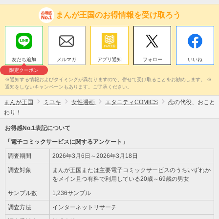
まんが王国のお得情報を受け取ろう
友だち追加
メルマガ
アプリ通知
フォロー
いいね
限定クーポン
※通知する情報およびタイミングが異なりますので、併せて受け取ることをお勧めします。 ※
通知をしないキャンペーンもあります。ご了承ください。
まんが王国
ミユキ
女性漫画
エタニティCOMICS
恋の代役、おこと
わり！
お得感No.1表記について
「電子コミックサービスに関するアンケート」
調査期間
2026年3月6日～2026年3月18日
調査対象
まんが王国または主要電子コミックサービスのうちいずれか
をメイン且つ有料で利用している20歳～69歳の男女
サンプル数
1,236サンプル
調査方法
インターネットリサーチ