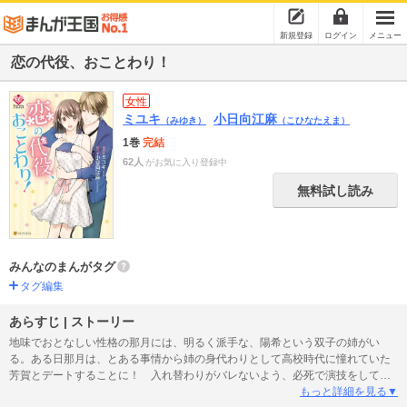
新規登録
ログイン
メニュー
恋の代役、おことわり！
女性
ミユキ
小日向江麻
（みゆき）
（こひなたえま）
1巻
完結
62人
がお気に入り登録中
無料試し読み
みんなのまんがタグ
タグ編集
あらすじ | ストーリー
地味でおとなしい性格の那月には、明るく派手な、陽希という双子の姉がい
る。ある日那月は、とある事情から姉の身代わりとして高校時代に憧れていた
芳賀とデートすることに！ 入れ替わりがバレないよう、必死で演技をして切
り抜けた那月。一晩限りの楽しい思い出と思っていたのに、なんと二度目のデ
もっと詳細を見る▼