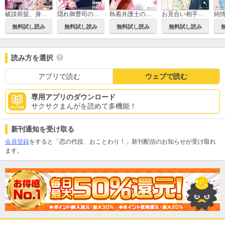
破談前提、身代わり花嫁は堅物御曹司の猛愛に蕩かされる
隠れ御曹司の手加減なしの独占溺愛（分冊版）
執着弁護士の愛が重すぎる
お見合い相手は無愛想な警察官僚でした 誤解まみれの溺愛婚
純
無料試し読み
無料試し読み
無料試し読み
無料試し読み
読み方を選択
アプリで読む
ウェブで読む
専用アプリのダウンロード
サクサクまんがを読めて多機能！
新刊通知を受け取る
会員登録
をすると「恋の代役、おことわり！」新刊配信のお知らせが受け取れ
ます。