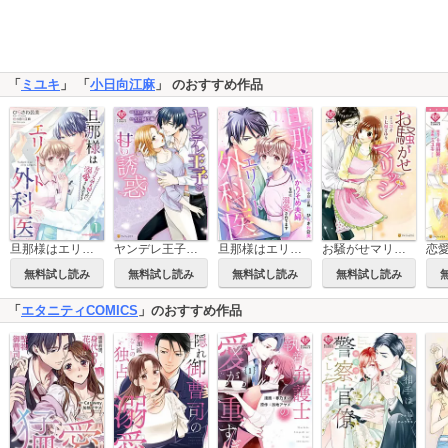
「
ミユキ
」 「
小日向江麻
」 のおすすめ作品
旦那様はエリート外科医～かりそめ夫婦なのに溺愛されてます～
ヤンデレ王子の甘い誘惑
旦那様はエリート外科医～かりそめ夫婦なのに溺愛されてます～【分冊版】
お騒がせマリッジ
恋
無料試し読み
無料試し読み
無料試し読み
無料試し読み
「
エタニティCOMICS
」のおすすめ作品