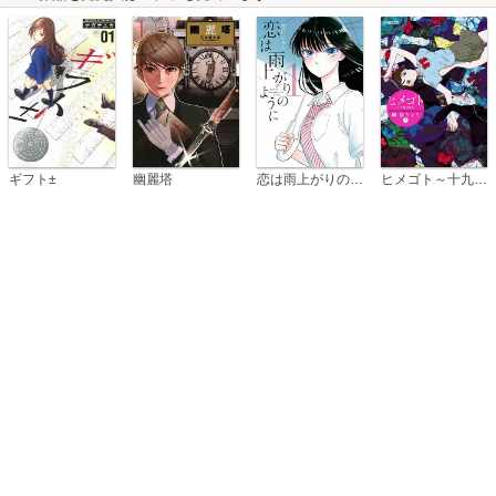
恋は雨上がりのように
ギフト±
幽麗塔
ヒメゴト～十九歳の制服～