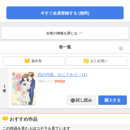
ートに誘われてしまい…!?
今すぐ会員登録する (無料)
全巻の情報を
閉じる
巻一覧
最終巻
まとめ買い
恋の代役、おことわり！(1)
188ページ
|
640pt
1
巻
試し読み
購入する
おすすめ作品
この作品を見た人はコチラも見ています