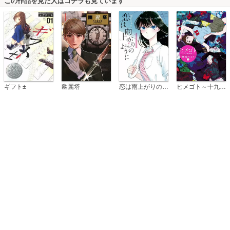
この作品を見た人はコチラも見ています
恋は雨上がりのように
ギフト±
幽麗塔
ヒメゴト～十九歳の制服～