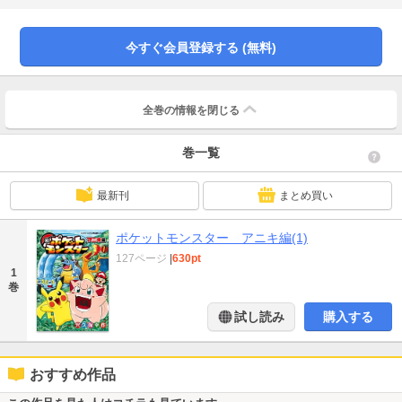
今すぐ会員登録する (無料)
全巻の情報を
閉じる
巻一覧
最新刊
まとめ買い
ポケットモンスター アニキ編(1)
127ページ
|
630pt
1
巻
試し読み
購入する
おすすめ作品