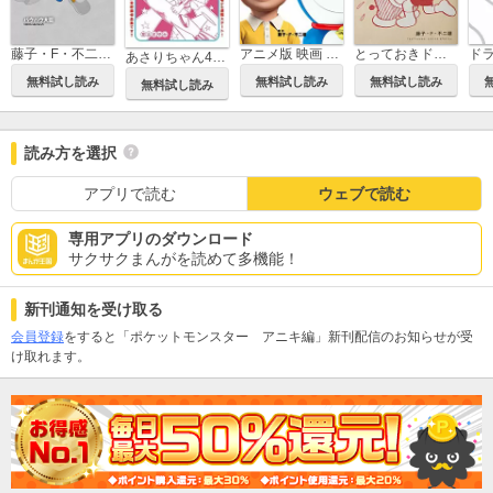
アニメ版 映画 STAND BY ME ドラえもん
とっておきドラえもん むねいっぱい感動編
藤子・F・不二雄大全集 みきおとミキオ／バウバウ大臣
あさりちゃん40年！
無料試し読み
無料試し読み
無料試し読み
無料試し読み
読み方を選択
アプリで読む
ウェブで読む
専用アプリのダウンロード
サクサクまんがを読めて多機能！
新刊通知を受け取る
会員登録
をすると「ポケットモンスター アニキ編」新刊配信のお知らせが受
け取れます。