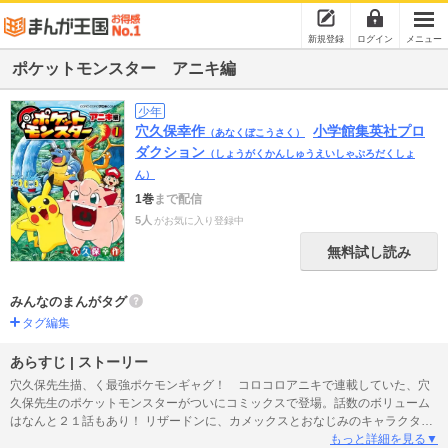
新規登録
ログイン
メニュー
ポケットモンスター アニキ編
少年
穴久保幸作
小学館集英社プロ
（あなくぼこうさく）
ダクション
（しょうがくかんしゅうえいしゃぷろだくしょ
ん）
1巻
まで配信
5人
がお気に入り登録中
無料試し読み
みんなのまんがタグ
タグ編集
あらすじ | ストーリー
穴久保先生描、く最強ポケモンギャグ！ コロコロアニキで連載していた、穴
久保先生のポケットモンスターがついにコミックスで登場。話数のボリューム
はなんと２１話もあり！ リザードンに、カメックスとおなじみのキャラクター
たちとピッピが繰り広げるギャグが盛りだくさん！！ 抱腹絶倒まちがいなし！
もっと詳細を見る▼