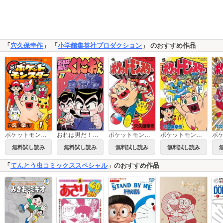
「
穴久保幸作
」 「
小学館集英社プロダクション
」 のおすすめ作品
ポケットモンスター サン・ムーン編
おれは男だ！くにおくん
ポケットモンスター
ポケットモンスターX・Y編
無料試し読み
無料試し読み
無料試し読み
無料試し読み
「
てんとう虫コミックススペシャル
」のおすすめ作品