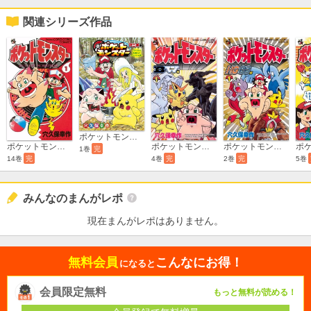
関連シリーズ作品
ポケットモンスター アニキ編 リーリエの自撮りがかわいいの巻
ポケットモンスター
ポケットモンスターB・W編
ポケットモンスターHG・SS
1巻
完
14巻
完
4巻
完
2巻
完
5巻
みんなのまんがレポ
現在まんがレポはありません。
無料会員
こんなにお得！
になると
会員限定無料
もっと無料が読める！