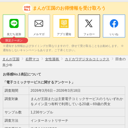
まんが王国のお得情報を受け取ろう
友だち追加
メルマガ
アプリ通知
フォロー
いいね
限定クーポン
※通知する情報およびタイミングが異なりますので、併せて受け取ることをお勧めします。 ※
通知をしないキャンペーンもあります。ご了承ください。
まんが王国
右野マコ
女性漫画
カドカワデジタルコミックス
田舎の
美少年
お得感No.1表記について
「電子コミックサービスに関するアンケート」
調査期間
2026年3月6日～2026年3月18日
調査対象
まんが王国または主要電子コミックサービスのうちいずれか
をメイン且つ有料で利用している20歳～69歳の男女
サンプル数
1,236サンプル
調査方法
インターネットリサーチ