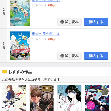
153ページ
|
780pt
2
巻
試し読み
購入する
田舎の美少年 ３
153ページ
|
780pt
3
巻
試し読み
購入する
おすすめ作品
この作品を見た人はコチラも見ています