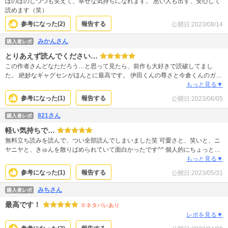
ほのぼのしつつも笑えて、幸せな気持ちになれます。 悪い人も出ず、安心して
読めます（笑）
参考になった(
2
)
報告する
公開日:
2023/08/14
みかんさん
購入者レポ
とりあえず読んでください…
この作者さんどなただろう…と思って見たら、前作も大好きで読破してまし
た。 絶妙なギャグセンがほんとに最高です。 伊田くんの尊さと今倉くんのガチ
オタ具合がもう。 少々お高く感じるかもしれませんが、損はしません。
もっと見る▼
参考になった(
1
)
報告する
公開日:
2023/06/05
821さん
購入者レポ
軽い気持ちで…
無料立ち読みを読んで、つい全部読んでしまいました笑 可愛さと、笑いと、ニ
ヤニヤと、きゅんを散りばめられていて面白かったです^^ 個人的にちょっと岡
田あーみん味(『ルナティック雑技団』的な…)を感じるところもあってハマりま
もっと見る▼
した笑
参考になった(
1
)
報告する
公開日:
2023/05/31
みちさん
購入者レポ
最高です！
※ネタバレあり
レポを見る▼