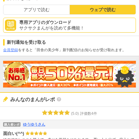
アプリで読む
ウェブで読む
専用アプリのダウンロード
サクサクまんがを読めて多機能！
新刊通知を受け取る
会員登録
をすると「田舎の美少年」新刊配信のお知らせが受け取れます。
みんなのまんがレポ
(
5.0
)
評価数
4
件
ゆうゆうさん
購入者レポ
面白い(^^)