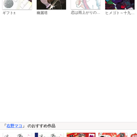
恋は雨上がりのように
ギフト±
幽麗塔
ヒメゴト～十九歳の制服～
「
右野マコ
」 のおすすめ作品