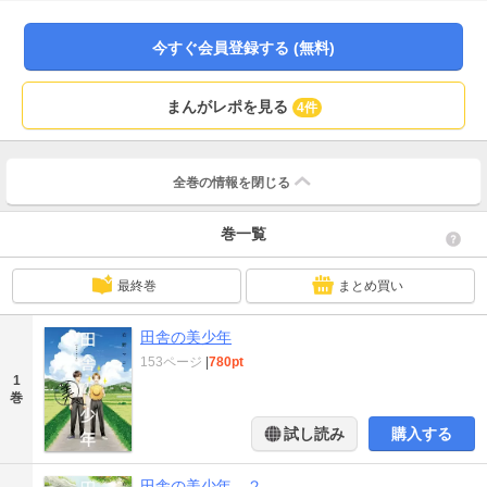
今すぐ会員登録する (無料)
まんがレポを見る
4件
全巻の情報を
閉じる
巻一覧
最終巻
まとめ買い
田舎の美少年
153ページ
|
780pt
1
巻
試し読み
購入する
田舎の美少年 ２