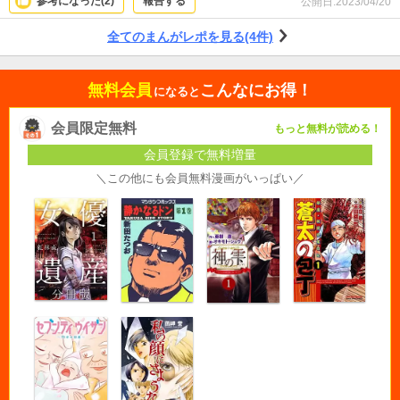
参考になった(
2
)
報告する
公開日:
2023/04/20
全てのまんがレポを見る(4件)
無料会員
こんなにお得！
になると
会員限定無料
もっと無料が読める！
会員登録で無料増量
＼この他にも会員無料漫画がいっぱい／