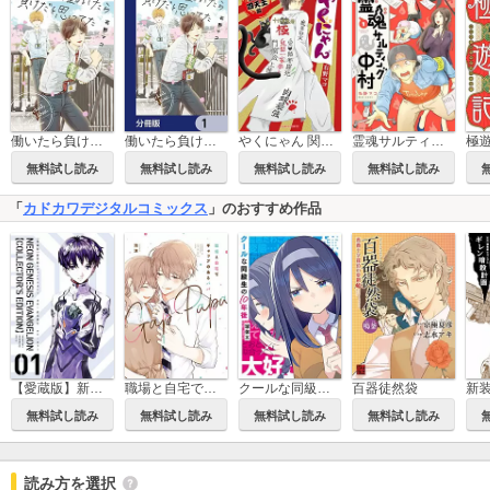
働いたら負けだと思ってた
働いたら負けだと思ってた【分冊版】
やくにゃん 関東四天王編
霊魂サルティング中村
無料試し読み
無料試し読み
無料試し読み
無料試し読み
「
カドカワデジタルコミックス
」のおすすめ作品
【愛蔵版】新世紀エヴァンゲリオン
職場と自宅でギャップのあるパパ
クールな同級生の10年後
百器徒然袋
無料試し読み
無料試し読み
無料試し読み
無料試し読み
読み方を選択