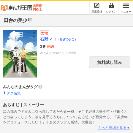
新規登録
ログイン
メニュー
田舎の美少年
女性
右野マコ
（みぎのまこ）
3巻
完結
218人
がお気に入り登録中
無料試し読み
みんなのまんがタグ
タグ編集
あらすじ | ストーリー
親の都合でド田舎に引っ越してきた今倉一成。そこで絶世の美少年・伊田くん
と出会ってしまう。彼を見守るうちに、ついにある想いが目覚める。「美少年
をプロデュースしたい！」今倉のクソデカ感情、大爆発！
もっと詳細を見る▼