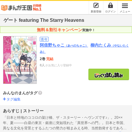
新規登録
ログイン
メニュー
ゲート featuring The Starry Heavens
無料＆割引キャンペーン
実施中！
青年
阿倍野ちゃこ
柳内たくみ
（あべのちゃこ）
（やないたく
み）
2巻
完結
8人
がお気に入り登録中
みんなのまんがタグ
タグ編集
あらすじ | ストーリー
「日本と特地のココロの架け橋、ザ・スターリー・ヘヴンズです♪」。20××
年、夏―――白昼の東京・銀座に突如現れた「異世界への門」。日本と帝国、
異なる文化を背景とするふたつの勢力が相まみえる時、当然勃発するであろう