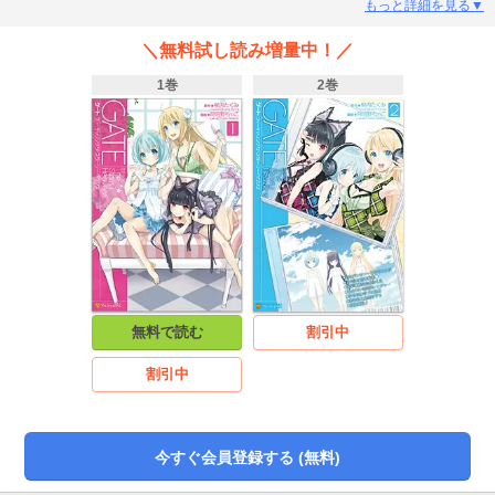
血で血を洗う戦争は、どういうわけか起こらなかった（汗）。歴史上類を見な
もっと詳細を見る▼
い異文化交流の時代が幕を開けるなか、ロゥリィ、テュカ、レレイが、わけあ
ってアイドルユニットを結成☆特地きっての美少女三人娘なら、芸能界の頂点
＼無料試し読み増量中！／
だって極められる！……はず。TVアニメ化作品『ゲート』を原作にした日常ほ
のぼのスピンオフ♪
1巻
2巻
無料で読む
割引中
割引中
今すぐ会員登録する (無料)