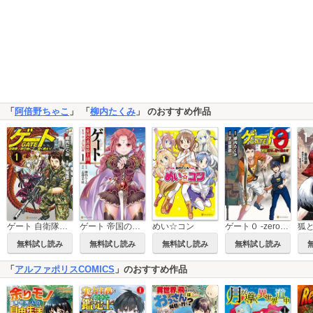
「
阿倍野ちゃこ
」 「
柳内たくみ
」 のおすすめ作品
ゲート 自衛隊 彼の地にて、斯く戦えり
ゲート 帝国の薔薇騎士団 ピニャ・コ・ラーダ14歳
めい☆コン
ゲート０ -zero- 自衛隊 銀座にて、斯く戦えり
無料試し読み
無料試し読み
無料試し読み
無料試し読み
「
アルファポリスCOMICS
」のおすすめ作品