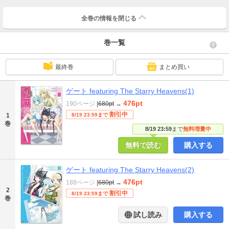
全巻の情報を
閉じる
巻一覧
最終巻
まとめ買い
ゲート featuring The Starry Heavens(1)
476pt
190ページ
|
680pt
→
割引中
1
8/19 23:59まで
巻
8/19 23:59
まで
無料増量中
無料で読む
購入する
ゲート featuring The Starry Heavens(2)
476pt
188ページ
|
680pt
→
2
割引中
8/19 23:59まで
巻
試し読み
購入する