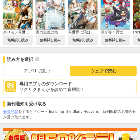
余りモノ異世界人の自由生活 勇者じゃないので勝手にやらせてもらいます
実力主義に拾われた鑑定士 ～奴隷扱いだった母国を捨てて、敵国の英雄はじめました～
異世界に飛ばされたおっさんは何処へ行く？
月が導く異世界道中
Re:
無料試し読み
無料試し読み
無料試し読み
無料試し読み
読み方を選択
アプリで読む
ウェブで読む
専用アプリのダウンロード
サクサクまんがを読めて多機能！
新刊通知を受け取る
会員登録
をすると「ゲート featuring The Starry Heavens」新刊配信のお知らせ
が受け取れます。