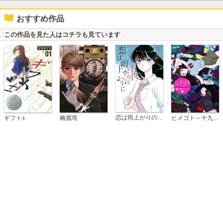
おすすめ作品
この作品を見た人はコチラも見ています
恋は雨上がりのように
ギフト±
幽麗塔
ヒメゴト～十九歳の制服～