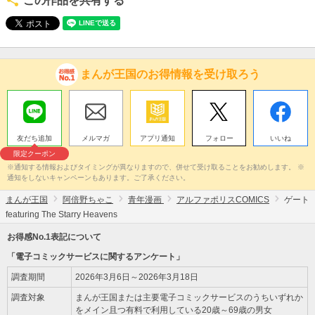
この作品を共有する
まんが王国のお得情報を受け取ろう
友だち追加
メルマガ
アプリ通知
フォロー
いいね
限定クーポン
※通知する情報およびタイミングが異なりますので、併せて受け取ることをお勧めします。 ※
通知をしないキャンペーンもあります。ご了承ください。
まんが王国
阿倍野ちゃこ
青年漫画
アルファポリスCOMICS
ゲート
featuring The Starry Heavens
お得感No.1表記について
「電子コミックサービスに関するアンケート」
調査期間
2026年3月6日～2026年3月18日
調査対象
まんが王国または主要電子コミックサービスのうちいずれか
をメイン且つ有料で利用している20歳～69歳の男女