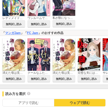
私が獣になった夜～初恋の先生との夜、大人になりたい私～
レディメイドヒロイン【単話】
ワンルームで朝食を
無料試し読み
無料試し読み
無料試し読み
「
マンガJam
」「
FC Jam
」のおすすめ作品
消えた母は見知らぬ遺体になってここにいる【単話】
クールなふたりは見かけによらない
消えた母は見知らぬ遺体になってここにいる
完璧な夫には謎がある～レス4年目の事情～【単話】
無料試し読み
無料試し読み
無料試し読み
無料試し読み
読み方を選択
アプリで読む
ウェブで読む