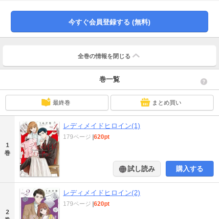
嵐で、より苦手意識が高まる。落ち込みながらも、お店のリサーチに出かける
と、そこには女装姿の多田がいて――！？凸凹コンビのお仕事＆ラブコメデ
ィ、スタート!※本作品は『レディメイドヒロイン【単話】』（１）～（５）が
今すぐ会員登録する (無料)
収録されています。
全巻の情報を
閉じる
巻一覧
最終巻
まとめ買い
レディメイドヒロイン(1)
179ページ
|
620pt
1
巻
試し読み
購入する
レディメイドヒロイン(2)
179ページ
|
620pt
2