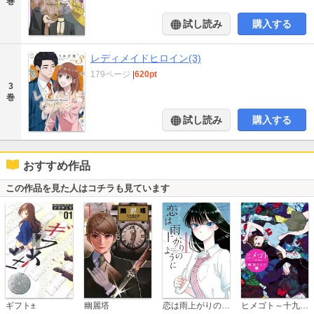
巻
試し読み
購入する
レディメイドヒロイン(3)
179ページ
|
620pt
3
巻
試し読み
購入する
おすすめ作品
この作品を見た人はコチラも見ています
恋は雨上がりのように
ギフト±
幽麗塔
ヒメゴト～十九歳の制服～