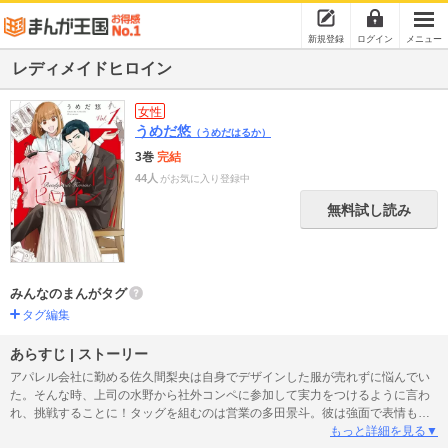
新規登録
ログイン
メニュー
レディメイドヒロイン
女性
うめだ悠
（うめだはるか）
3巻
完結
44人
がお気に入り登録中
無料試し読み
みんなのまんがタグ
タグ編集
あらすじ | ストーリー
アパレル会社に勤める佐久間梨央は自身でデザインした服が売れずに悩んでい
た。そんな時、上司の水野から社外コンペに参加して実力をつけるように言わ
れ、挑戦することに！タッグを組むのは営業の多田景斗。彼は強面で表情も少
なく、梨央の苦手なタイプであった…。しかも打ち合わせ初日からダメ出しの
もっと詳細を見る▼