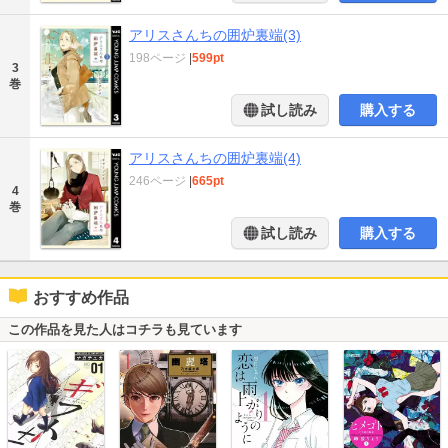
アリスさんちの囲炉裏端(3)
198ページ
|
599pt
3
巻
試し読み
購入する
アリスさんちの囲炉裏端(4)
246ページ
|
665pt
4
巻
試し読み
購入する
おすすめ作品
この作品を見た人はコチラも見ています