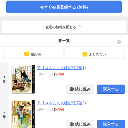
今すぐ会員登録する (無料)
全巻の情報を
閉じる
巻一覧
最終巻
まとめ買い
アリスさんちの囲炉裏端(1)
196ページ
|
570pt
1
巻
試し読み
購入する
アリスさんちの囲炉裏端(2)
196ページ
|
570pt
2
巻
試し読み
購入する