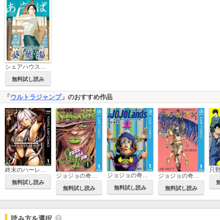
シェアハウス葵葉湯
無料試し読み
「
ウルトラジャンプ
」のおすすめ作品
終末のハーレム ファンタジア セミカラー版
ジョジョの奇妙な冒険 第9部 ザ・ジョジョランズ
ジョジョの奇妙な冒険 第7部 スティール・ボール・ラン
ジョジョの奇妙な冒険 第8部 ジョジョリオン
無料試し読み
無料試し読み
無料試し読み
無料試し読み
読み方を選択