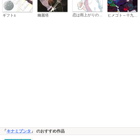
恋は雨上がりのように
ギフト±
幽麗塔
ヒメゴト～十九歳の制服～
「
キナミブンタ
」 のおすすめ作品