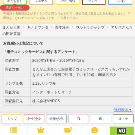
友だち追加
メルマガ
アプリ通知
フォロー
いいね
限定クーポン
※通知する情報およびタイミングが異なりますので、併せて受け取ることをお勧めします。 ※
通知をしないキャンペーンもあります。ご了承ください。
まんが王国
キナミブンタ
青年漫画
ウルトラジャンプ
アリスさんち
の囲炉裏端
お得感No.1表記について
「電子コミックサービスに関するアンケート」
調査期間
2026年3月6日～2026年3月18日
調査対象
まんが王国または主要電子コミックサービスのうちいずれか
をメイン且つ有料で利用している20歳～69歳の男女
サンプル数
1,236サンプル
調査方法
インターネットリサーチ
調査委託先
株式会社MARCS
詳細表示▼
トップ
女性/少女
青年/少年
TL
BL
オトナ