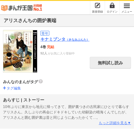
新規登録
ログイン
メニュー
アリスさんちの囲炉裏端
青年
キナミブンタ
（きなみぶんた）
4巻
完結
92人
がお気に入り登録中
無料試し読み
みんなのまんがタグ
タグ編集
あらすじ | ストーリー
10年ぶりに東京から地元に帰ってきて、囲炉裏つきの古民家にひとりで暮らす
アリスさん。久しぶりの再会にドキドキしていた幼馴染の晴海くんでしたが、
アリスさんと囲む囲炉裏は昔と同じようにあったかくて…。
もっと詳細を見る▼