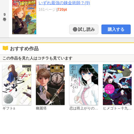
いずれ最強の錬金術師？(9)
161ページ
|
720pt
9
巻
試し読み
購入する
おすすめ作品
この作品を見た人はコチラも見ています
恋は雨上がりのように
ギフト±
幽麗塔
ヒメゴト～十九歳の制服～