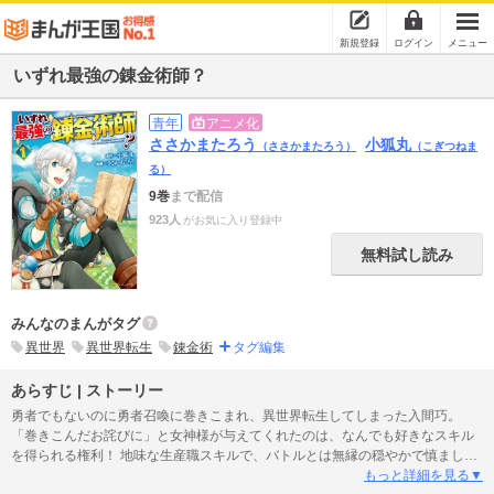
新規登録
ログイン
メニュー
いずれ最強の錬金術師？
青年
アニメ化
ささかまたろう
小狐丸
（ささかまたろう）
（こぎつねま
る）
9巻
まで配信
923人
がお気に入り登録中
無料試し読み
みんなのまんがタグ
異世界
異世界転生
錬金術
タグ編集
あらすじ | ストーリー
勇者でもないのに勇者召喚に巻きこまれ、異世界転生してしまった入間巧。
「巻きこんだお詫びに」と女神様が与えてくれたのは、なんでも好きなスキル
を得られる権利！ 地味な生産職スキルで、バトルとは無縁の穏やかで慎ましい
異世界ライフを希望――のはずが、与えられたスキル『錬金術』は聖剣から空
もっと詳細を見る▼