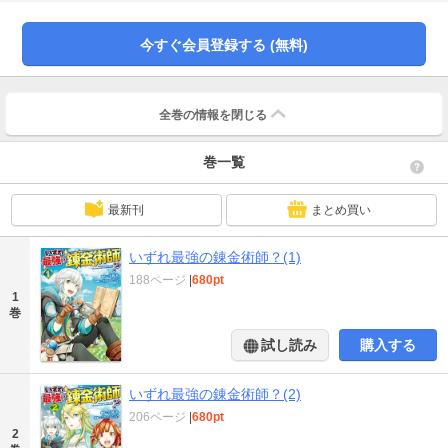
飛ぶ船まで何でも造れる超最強スキルだった……！ ひょんなことから手にした
チートスキルで、商売でボロ儲け、バトルでは無双状態に!? 最強錬金術師のほ
のぼの異世界冒険譚、待望のコミカライズ第１巻!!
今すぐ会員登録する (無料)
全巻の情報を
閉じる
巻一覧
最新刊
まとめ買い
いずれ最強の錬金術師？(1)
188ページ
|
680pt
1
巻
試し読み
購入する
いずれ最強の錬金術師？(2)
206ページ
|
680pt
2