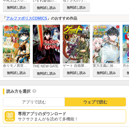
不死王はスローライフを希望します
包丁さんのうわさ 血ニ染マル学舎
いずれ最強の錬金術師？8【電子特別版】
無料試し読み
無料試し読み
無料試し読み
「
アルファポリスCOMICS
」のおすすめ作品
余りモノ異世界人の自由生活 勇者じゃないので勝手にやらせてもらいます
ゲート 自衛隊 彼の地にて、斯く戦えり
実力主義に拾われた鑑定士 ～奴隷扱いだった母国を捨てて、敵国の英雄はじめました～
THE NEW GATE
無料試し読み
無料試し読み
無料試し読み
無料試し読み
読み方を選択
アプリで読む
ウェブで読む
専用アプリのダウンロード
サクサクまんがを読めて多機能！