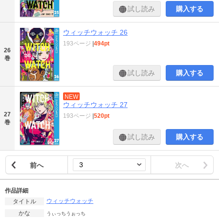
試し読み
購入する
ウィッチウォッチ 26
193ページ
|
494pt
26
巻
試し読み
購入する
NEW
ウィッチウォッチ 27
27
193ページ
|
520pt
巻
試し読み
購入する
前へ
次へ
作品詳細
ウィッチウォッチ
タイトル
かな
うぃっちうぉっち