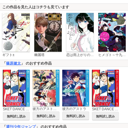
この作品を見た人はコチラも見ています
恋は雨上がりのように
ギフト±
幽麗塔
ヒメゴト～十九歳の制服～
「
篠原健太
」 のおすすめ作品
彼方のアストラ 全巻合本版
彼方のアストラ
SKET DANCE モノクロ版
SKET DANCE カラー版 愉快な仲間達編
無料試し読み
無料試し読み
無料試し読み
無料試し読み
「
週刊少年ジャンプ
」 のおすすめ作品