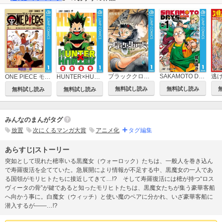
ブラッククローバー
SAKAMOTO DAYS
逃
ONE PIECE モノクロ版
HUNTER×HUNTER モノクロ版
無料試し読み
無料試し読み
無料試し読み
無料試し読み
みんなのまんがタグ
放置
次にくるマンガ大賞
アニメ化
タグ編集
あらすじ|ストーリー
突如として現れた樒率いる黒魔女（ウォーロック）たちは、一般人を巻き込ん
で寿羅復活を企てていた。急展開により情報が不足する中、黒魔女の一人であ
る国領がモリヒトたちに接近してきて…!? そして寿羅復活には樒が持つ“ロス
ヴィータの骨”が鍵であると知ったモリヒトたちは、黒魔女たちが集う豪華客船
へ向かう事に。白魔女（ウィッチ）と使い魔のペアに分かれ、いざ豪華客船に
潜入するが――…!?