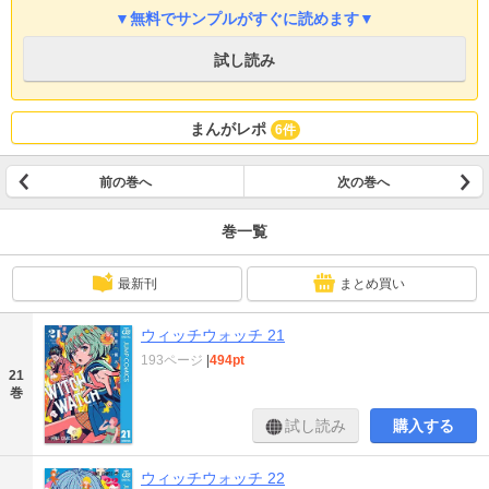
▼無料でサンプルがすぐに読めます▼
試し読み
まんがレポ
6件
前の巻へ
次の巻へ
巻一覧
最新刊
まとめ買い
ウィッチウォッチ 21
193ページ
|
494pt
21
巻
試し読み
購入する
ウィッチウォッチ 22