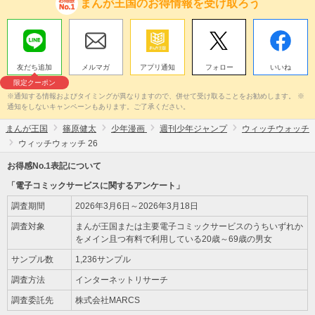
まんが王国のお得情報を受け取ろう
友だち追加
メルマガ
アプリ通知
フォロー
いいね
限定クーポン
※通知する情報およびタイミングが異なりますので、併せて受け取ることをお勧めします。 ※
通知をしないキャンペーンもあります。ご了承ください。
まんが王国
篠原健太
少年漫画
週刊少年ジャンプ
ウィッチウォッチ
ウィッチウォッチ 26
お得感No.1表記について
「電子コミックサービスに関するアンケート」
調査期間
2026年3月6日～2026年3月18日
調査対象
まんが王国または主要電子コミックサービスのうちいずれか
をメイン且つ有料で利用している20歳～69歳の男女
サンプル数
1,236サンプル
調査方法
インターネットリサーチ
調査委託先
株式会社MARCS