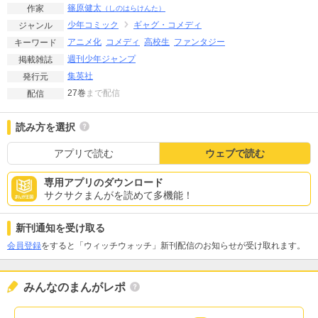
篠原健太
作家
（しのはらけんた）
少年コミック
ギャグ・コメディ
ジャンル
アニメ化
コメディ
高校生
ファンタジー
キーワード
週刊少年ジャンプ
掲載雑誌
集英社
発行元
27巻
まで配信
配信
読み方を選択
アプリで読む
ウェブで読む
専用アプリのダウンロード
サクサクまんがを読めて多機能！
新刊通知を受け取る
会員登録
をすると「ウィッチウォッチ」新刊配信のお知らせが受け取れます。
みんなのまんがレポ