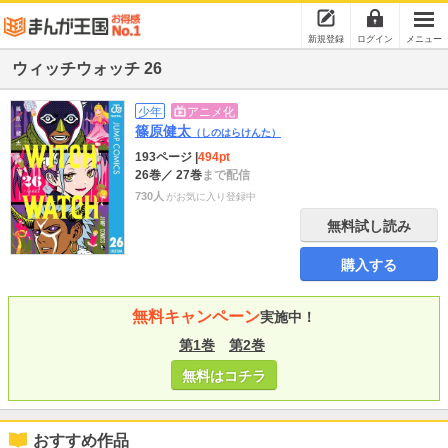
新規登録
ログイン
メニュー
ウィッチウォッチ 26
少年
アニメ化
篠原健太
（しのはらけんた）
193ページ
|
494pt
26巻
／ 27巻
まで配信
730人
がお気に入り登録中
無料試し読み
購入する
無料キャンペーン
実施中！
第1巻
第2巻
無料はコチラ
おすすめ作品