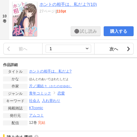
ホントの相手は、私だよ?(10)
27ページ
|
110pt
10
巻
試し読み
購入する
前へ
次へ
作品詳細
ホントの相手は、私だよ?
タイトル
かな
ほんとのあいてはわたしだよ
片ノ瀬結々
作家
（かたのせゆゆ）
青年コミック
恋愛
ジャンル
社会人
入れ替わり
キーワード
KTcomic
掲載雑誌
アムコミ
発行元
12巻
完結
配信