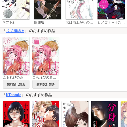
恋は雨上がりのように
ギフト±
幽麗塔
ヒメゴト～十九歳の制服～
「
片ノ瀬結々
」 のおすすめ作品
こもれびの碁【合本版】
こもれびの碁
無料試し読み
無料試し読み
「
KTcomic
」 のおすすめ作品