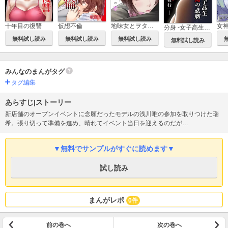
十年目の復讐
仮想不倫
女
地味女とヲタ男の恋
分身 -女子高生Mの悲劇-
無料試し読み
無料試し読み
無料試し読み
無料試し読み
みんなのまんがタグ
タグ編集
あらすじ|ストーリー
新店舗のオープンイベントに念願だったモデルの浅川唯の参加を取りつけた瑞
希。張り切って準備を進め、晴れてイベント当日を迎えるのだが…
▼無料でサンプルがすぐに読めます▼
試し読み
まんがレポ
0件
前の巻へ
次の巻へ