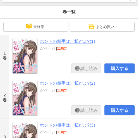
巻一覧
最終巻
まとめ買い
ホントの相手は、私だよ?(1)
27ページ
|
110pt
1
巻
試し読み
購入する
ホントの相手は、私だよ?(2)
27ページ
|
110pt
2
巻
試し読み
購入する
ホントの相手は、私だよ?(3)
27ページ
|
110pt
3