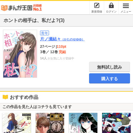
新規登録
ログイン
メニュー
ホントの相手は、私だよ?(3)
青年
片ノ瀬結々
（かたのせゆゆ）
27ページ
|
110pt
3巻
／ 12巻
完結
14人
がお気に入り登録中
無料試し読み
購入する
おすすめ作品
この作品を見た人はコチラも見ています