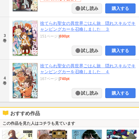
試し読み
購入する
捨てられ聖女の異世界ごはん旅 隠れスキルでキ
ャンピングカーを召喚しました ３
3
151ページ
|
690pt
巻
試し読み
購入する
捨てられ聖女の異世界ごはん旅 隠れスキルでキ
ャンピングカーを召喚しました ４
4
167ページ
|
740pt
巻
試し読み
購入する
おすすめ作品
この作品を見た人はコチラも見ています