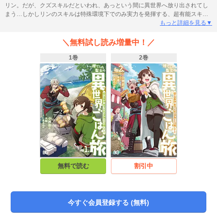
リン。だが、クズスキルだといわれ、あっという間に異世界へ放り出されてし
まう…しかしリンのスキルは特殊環境下でのみ実力を発揮する、超有能スキル
だった！！アウトドア好きの血が騒ぎ、早速超有能スキルの【野営車両(モータ
もっと詳細を見る▼
ーハウス)】で異世界を移動し、釣りを楽しんでいると流れてきたのは……冒険
者！？この出会いから、リンの異世界グルメ旅が始まる！
＼無料試し読み増量中！／
1巻
2巻
無料で読む
割引中
今すぐ会員登録する (無料)