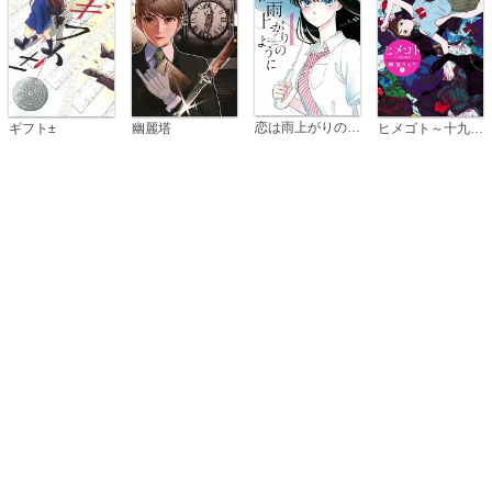
恋は雨上がりのように
ギフト±
幽麗塔
ヒメゴト～十九歳の制服～