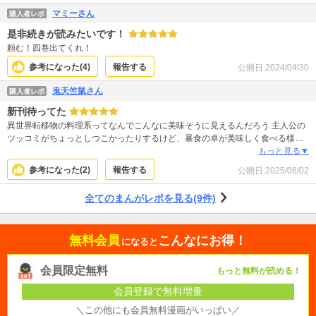
マミーさん
購入者レポ
是非続きが読みたいです！
頼む！四巻出てくれ！
参考になった(
4
)
報告する
公開日:
2024/04/30
鬼天竺鼠さん
購入者レポ
新刊待ってた
異世界転移物の料理系ってなんでこんなに美味そうに見えるんだろう 主人公の
ツッコミがちょっとしつこかったりするけど、暴食の卓が美味しく食べる様子
を見るのが楽しみです！
もっと見る▼
参考になった(
2
)
報告する
公開日:
2025/06/02
全てのまんがレポを見る(9件)
無料会員
こんなにお得！
になると
会員限定無料
もっと無料が読める！
会員登録で無料増量
＼この他にも会員無料漫画がいっぱい／