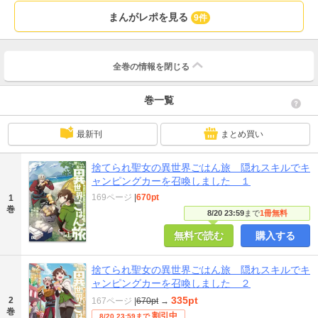
まんがレポを見る
9件
全巻の情報を
閉じる
巻一覧
最新刊
まとめ買い
捨てられ聖女の異世界ごはん旅 隠れスキルでキ
ャンピングカーを召喚しました １
169ページ
|
670pt
1
巻
8/20 23:59
まで
1冊無料
無料で読む
購入する
捨てられ聖女の異世界ごはん旅 隠れスキルでキ
ャンピングカーを召喚しました ２
335pt
2
167ページ
|
670pt
→
巻
割引中
8/20 23:59まで