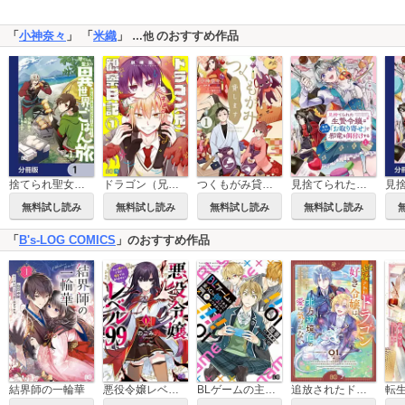
「
小神奈々
」 「
米織
」
のおすすめ作品
…他
捨てられ聖女の異世界ごはん旅 隠れスキルでキャンピングカーを召喚しました【分冊版】
ドラゴン（兄）観察日記
つくもがみ貸します
見捨てられた生贄令嬢は専用スキル「お取り寄せ」で邪竜を餌付けする
無料試し読み
無料試し読み
無料試し読み
無料試し読み
「
B's-LOG COMICS
」のおすすめ作品
結界師の一輪華
悪役令嬢レベル99 ～私は裏ボスですが魔王ではありません～
BLゲームの主人公の弟であることに気がつきました
追放されたドラゴン好き令嬢は、北方辺境伯の愛に気づかない