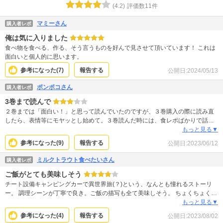
(
4.2
)
評価数
11
件
マミーさん
購入者レポ
俺は気に入りました
食べ物を食べる、作る、そう言うものを好んで見させて頂いています！ これは
面白いと個人的に思います。
参考になった(
7
)
報告する
公開日:
2024/05/13
ポンポコさん
購入者レポ
3巻まで読んで
２巻までは「面白い！」と思って読んでいたのですが、３巻購入の際に読み直
したら、表情等にモヤッとし始めて。３巻読んだ時には、食レポばかりで話が
全っ然進まないし、顔芸やドヤ顔等にイラッとしたのでここで脱落します。残
もっと見る▼
念。
参考になった(
9
)
報告する
公開日:
2023/06/12
ミルクトラウト食べたいさん
購入者レポ
ご飯がとても美味しそう
チート設備キャンピングカーで異世界旅(？)という、なんとも憧れるストーリ
ー。 調理シーンが丁寧で良き。ご飯の描写も全て美味しそう。 ちょくちょく挟
む小ネタとか、よく分からない表現や蛇足によって話のテンポが悪く感じると
もっと見る▼
ころもあるから、読む人は選ぶかも。 医療系の知識は今後どう活かされるのか
参考になった(
4
)
報告する
公開日:
2023/08/02
期待。 とにかくご飯美味しそう。食べてる時の表情も良い。