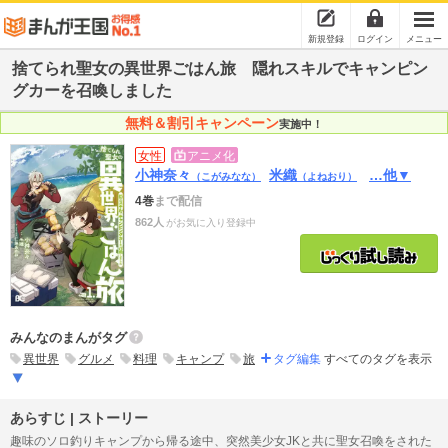
新規登録
ログイン
メニュー
捨てられ聖女の異世界ごはん旅 隠れスキルでキャンピン
グカーを召喚しました
無料＆割引キャンペーン
実施中！
女性
アニメ化
小神奈々
米織
…他▼
（こがみなな）
（よねおり）
4巻
まで配信
862人
がお気に入り登録中
みんなのまんがタグ
異世界
グルメ
料理
キャンプ
旅
タグ編集
すべてのタグを表示
あらすじ | ストーリー
趣味のソロ釣りキャンプから帰る途中、突然美少女JKと共に聖女召喚をされた