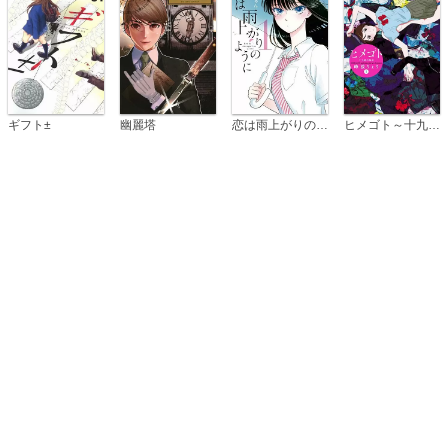
恋は雨上がりのように
ギフト±
幽麗塔
ヒメゴト～十九歳の制服～