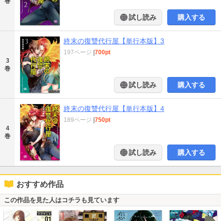
巻
試し読み
購入する
終末の復讐代行屋【単行本版】3
197ページ
|
700pt
3
巻
試し読み
購入する
終末の復讐代行屋【単行本版】4
189ページ
|
750pt
4
巻
試し読み
購入する
おすすめ作品
この作品を見た人はコチラも見ています