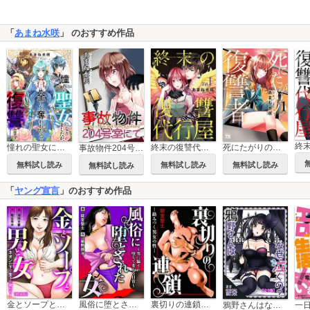
「
あまね水咲
」 のおすすめ作品
憧れの聖女になりましたが、全てを奪われたので復讐します。(話売り)
終末の復讐代行屋
死にたがりの復讐者
事故物件204号室にて
無料試し読み
無料試し読み
無料試し読み
無料試し読み
「
ヤング宣言
」のおすすめ作品
金とソープと男と女～ネオンの下で生きた女たち～【増量版】
風俗に堕とされた女～男に騙され堕ちて変わる日常～
裏切りの連鎖―絡みつく男女の性―
鴉野さんはなぜ泣くの？【完全版】