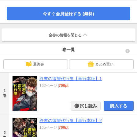
さらったのは、あなたに地球を救ってほしいからです」恨見の疑問にフィーは
謎めいた答えをよこす。彼女の正体は、天から舞い降りた不死鳥。復讐を通じ
て人の醜さを知ることが地球を救う道だというが？
今すぐ会員登録する (無料)
全巻の情報を
閉じる
巻一覧
最終巻
まとめ買い
終末の復讐代行屋【単行本版】1
162ページ
|
700pt
1
巻
試し読み
購入する
終末の復讐代行屋【単行本版】2
165ページ
|
700pt
2