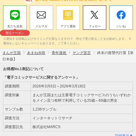
友だち追加
メルマガ
アプリ通知
フォロー
いいね
限定クーポン
※通知する情報およびタイミングが異なりますので、併せて受け取ることをお勧めします。 ※
通知をしないキャンペーンもあります。ご了承ください。
まんが王国
あまね水咲
青年漫画
ヤング宣言
終末の復讐代行屋【単
行本版】
お得感No.1表記について
「電子コミックサービスに関するアンケート」
調査期間
2026年3月6日～2026年3月18日
調査対象
まんが王国または主要電子コミックサービスのうちいずれか
をメイン且つ有料で利用している20歳～69歳の男女
サンプル数
1,236サンプル
調査方法
インターネットリサーチ
調査委託先
株式会社MARCS
詳細表示▼