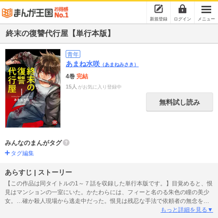
新規登録
ログイン
メニュー
終末の復讐代行屋【単行本版】
青年
あまね水咲
（あまねみさき）
4巻
完結
15人
がお気に入り登録中
無料試し読み
みんなのまんがタグ
タグ編集
あらすじ | ストーリー
【この作品は同タイトルの1～７話を収録した単行本版です。】目覚めると、恨
見はマンションの一室にいた。かたわらには、フィーと名のる朱色の瞳の美少
女。…確か殺人現場から逃走中だった。恨見は残忍な手法で依頼者の無念を晴
らす「復讐代行屋」だ。当然敵も多いが、これはいったい――？ 「あなたを
もっと詳細を見る▼