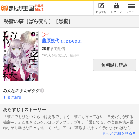
新規登録
ログイン
メニュー
秘蜜の森［ばら売り］［黒蜜］
女性
藤原規代
（ふじわらきよ）
20巻
まで配信
294人
がお気に入り登録中
無料試し読み
みんなのまんがタグ
タグ編集
あらすじ | ストーリー
「誰にでもひとつくらいはあるでしょう 誰にも言ってない 自分だけが知る
秘密―。」たまきとカケルはラブラブカップル。「愛してる」の言葉を積み重
ねながら幸せな日々を送っていた。互いに“墓場まで持って行かなければならな
い”秘密を抱えながら…。愛がゆえのカケルの秘密の仕事は、少しずつ周囲を巻
もっと詳細を見る▼