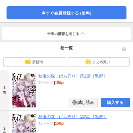
き込んで運命を変えていく…。（46ページ）
今すぐ会員登録する (無料)
全巻の情報を
閉じる
巻一覧
最新刊
まとめ買い
秘蜜の森［ばら売り］第1話［黒蜜］
48ページ
|
150pt
1
巻
試し読み
購入する
秘蜜の森［ばら売り］第2話［黒蜜］
48ページ
|
150pt
2