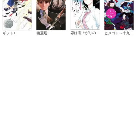
恋は雨上がりのように
ギフト±
幽麗塔
ヒメゴト～十九歳の制服～