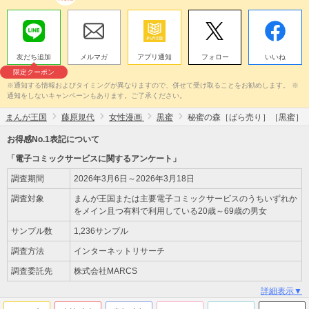
友だち追加
メルマガ
アプリ通知
フォロー
いいね
限定クーポン
※通知する情報およびタイミングが異なりますので、併せて受け取ることをお勧めします。 ※
通知をしないキャンペーンもあります。ご了承ください。
まんが王国
藤原規代
女性漫画
黒蜜
秘蜜の森［ばら売り］［黒蜜］
お得感No.1表記について
「電子コミックサービスに関するアンケート」
調査期間
2026年3月6日～2026年3月18日
調査対象
まんが王国または主要電子コミックサービスのうちいずれか
をメイン且つ有料で利用している20歳～69歳の男女
サンプル数
1,236サンプル
調査方法
インターネットリサーチ
調査委託先
株式会社MARCS
詳細表示▼