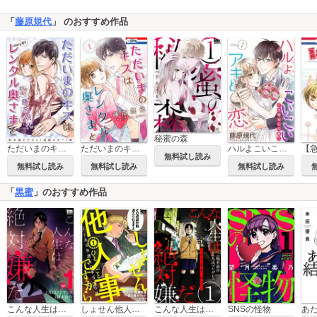
「
藤原規代
」 のおすすめ作品
秘蜜の森
ただいまのキスはレンタル奥さまと Love Silky
ただいまのキスはレンタル奥さまと
ハルよこいこいアキと恋～交際ゼロ日婚～ Love Silky
無料試し読み
無料試し読み
無料試し読み
無料試し読み
「
黒蜜
」のおすすめ作品
こんな人生は絶対嫌だ
しょせん他人事ですから ～とある弁護士の本音の仕事～
こんな人生は絶対嫌だ［ばら売り］［黒蜜］
SNSの怪物