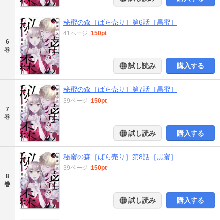
秘蜜の森［ばら売り］第6話［黒蜜］
41ページ
|
150pt
6
巻
試し読み
購入する
秘蜜の森［ばら売り］第7話［黒蜜］
39ページ
|
150pt
7
巻
試し読み
購入する
秘蜜の森［ばら売り］第8話［黒蜜］
39ページ
|
150pt
8
巻
試し読み
購入する