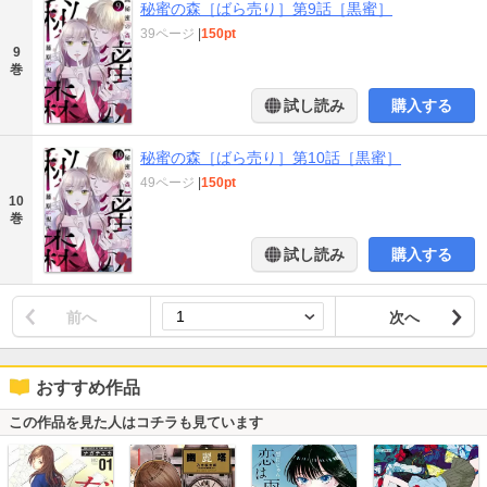
秘蜜の森［ばら売り］第9話［黒蜜］
39ページ
|
150pt
9
巻
試し読み
購入する
秘蜜の森［ばら売り］第10話［黒蜜］
49ページ
|
150pt
10
巻
試し読み
購入する
前へ
次へ
おすすめ作品
この作品を見た人はコチラも見ています