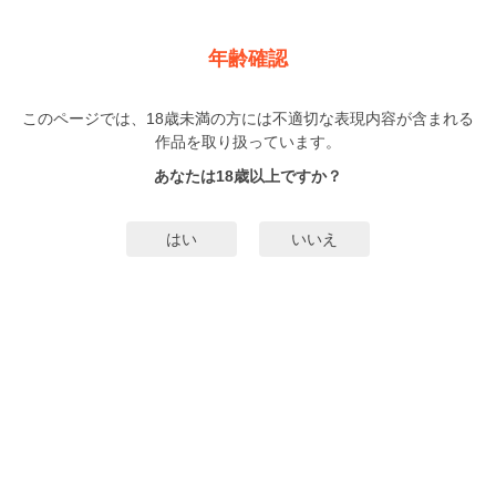
新規登録
ログイン
メニュー
年齢確認
死にぞこないは愛に啼く
このページでは、18歳未満の方には不適切な表現内容が含まれる
BL
作品を取り扱っています。
磯野フナ
（いそのふな）
14巻
完結
あなたは18歳以上ですか？
564人
がお気に入り登録中
無料試し読み
はい
いいえ
みんなのまんがタグ
異世界
肉体差
体格差
タグ編集
あらすじ | ストーリー
転生先は…愛されないと死んじゃう世界!?溺愛スパダリ×孤独な少年の異世界フ
ァンタジーラブ！虐待を受けて育った少年・レイ。ある日、海に落ちて目を覚
ますと――異世界で奴隷にされていた!?なぜか声も出せず、欠陥品と罵られる
始末。そんなレイを買ったのは謎の男・ドレイクだった。こき使われる！…は
もっと詳細を見る▼
ずが、なぜか甘やかされまくる毎日。もしかしたら今度こそ幸せになれるか