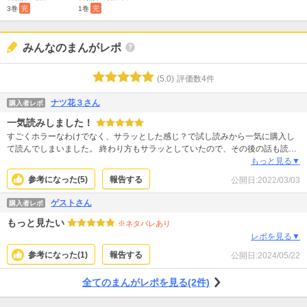
3巻
完
1巻
完
みんなのまんがレポ
(
5.0
)
評価数
4
件
ナツ花３さん
購入者レポ
一気読みしました！
すごくホラーなわけでなく、サラッとした感じ？で試し読みから一気に購入し
て読んでしまいました。 終わり方もサラッとしていたので、その後の話も読ん
でみたいなーと思いました。
もっと見る▼
参考になった(
5
)
報告する
公開日:
2022/03/03
ゲストさん
購入者レポ
もっと見たい
※ネタバレあり
レポを見る▼
参考になった(
1
)
報告する
公開日:
2024/05/22
全てのまんがレポを見る(2件)