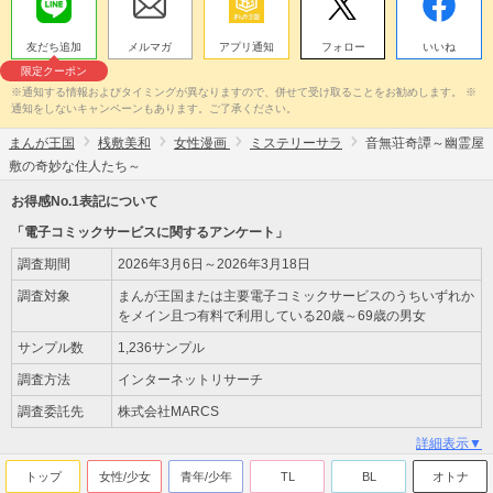
友だち追加
メルマガ
アプリ通知
フォロー
いいね
限定クーポン
※通知する情報およびタイミングが異なりますので、併せて受け取ることをお勧めします。 ※
通知をしないキャンペーンもあります。ご了承ください。
まんが王国
桟敷美和
女性漫画
ミステリーサラ
音無荘奇譚～幽霊屋
敷の奇妙な住人たち～
お得感No.1表記について
「電子コミックサービスに関するアンケート」
調査期間
2026年3月6日～2026年3月18日
調査対象
まんが王国または主要電子コミックサービスのうちいずれか
をメイン且つ有料で利用している20歳～69歳の男女
サンプル数
1,236サンプル
調査方法
インターネットリサーチ
調査委託先
株式会社MARCS
詳細表示▼
トップ
女性/少女
青年/少年
TL
BL
オトナ