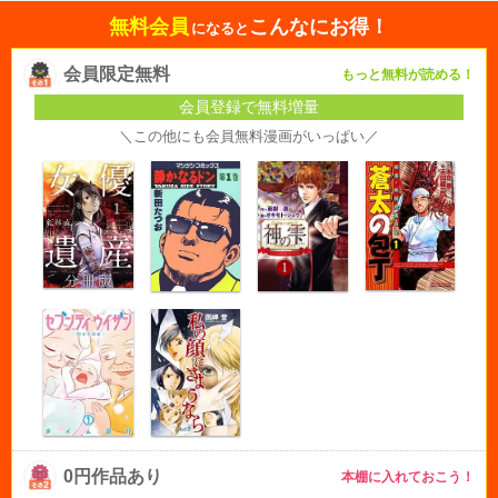
無料会員
こんなにお得！
になると
会員限定無料
もっと無料が読める！
会員登録で無料増量
＼この他にも会員無料漫画がいっぱい／
0円作品あり
本棚に入れておこう！