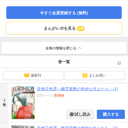
音無荘は、成仏できずに彷徨う亡霊が集まってくる「お化け屋敷」だった…!?
幽霊と共存する住人たちの不思議な日常を描いた、ミステリーサラの人気連
載、待望の電子コミックス化!!
今すぐ会員登録する (無料)
まんがレポを見る
2件
全巻の情報を
閉じる
巻一覧
最新刊
まとめ買い
音無荘奇譚～幽霊屋敷の奇妙な住人たち～(1)
225ページ
|
530pt
1
巻
試し読み
購入する