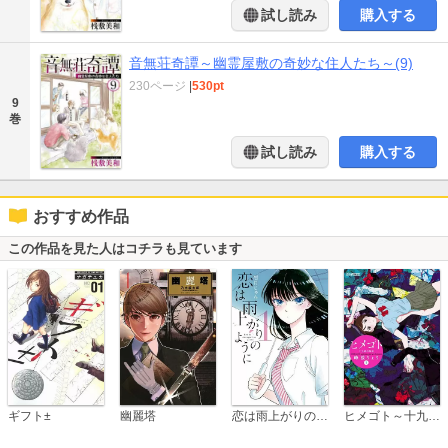
試し読み
購入する
音無荘奇譚～幽霊屋敷の奇妙な住人たち～(9)
230ページ
|
530pt
9
巻
試し読み
購入する
おすすめ作品
この作品を見た人はコチラも見ています
恋は雨上がりのように
ギフト±
幽麗塔
ヒメゴト～十九歳の制服～