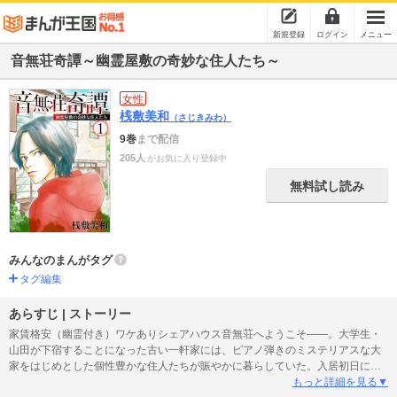
新規登録
ログイン
メニュー
音無荘奇譚～幽霊屋敷の奇妙な住人たち～
女性
桟敷美和
（さじきみわ）
9巻
まで配信
205人
がお気に入り登録中
無料試し読み
みんなのまんがタグ
タグ編集
あらすじ | ストーリー
家賃格安（幽霊付き）ワケありシェアハウス音無荘へようこそ――。大学生・
山田が下宿することになった古い一軒家には、ピアノ弾きのミステリアスな大
家をはじめとした個性豊かな住人たちが賑やかに暮らしていた。入居初日に、
誤って“結界”を壊してしまった山田は、次々と恐ろしい心霊現象に襲われる…。
もっと詳細を見る▼