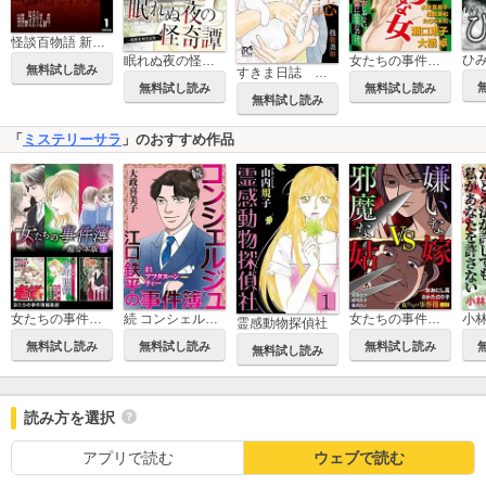
怪談百物語 新耳袋
眠れぬ夜の怪奇譚～桟敷美和作品集～
女たちの事件簿Vol.45～ギリギリな女～
無料試し読み
すきま日誌 二人と一匹、不思議日常譚
無料試し読み
無料試し読み
無料試し読み
「
ミステリーサラ
」のおすすめ作品
女たちの事件簿 超合本版
続 コンシェルジュ江口鉄平の事件簿＜単話版＞
女たちの事件簿Vol.63～嫌いな嫁vs邪魔な姑～
霊感動物探偵社
無料試し読み
無料試し読み
無料試し読み
無料試し読み
読み方を選択
アプリで読む
ウェブで読む