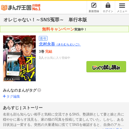
新規登録
ログイン
メニュー
オレじゃない！～SNS冤罪～ 単行本版
無料キャンペーン
実施中！
青年
北村永吾
（きたむらえいご）
3巻
完結
3人
がお気に入り登録中
みんなのまんがタグ
タグ編集
あらすじ | ストーリー
名前も顔も知らない相手と気軽に交流できるSNS。塾講師として妻と娘と共に
穏やかに暮らす浅見も、家の猫の写真を投稿して楽しんでいた。しかし、ある
日状況は一変する。突然の大量通知に慌ててSNSを確認すると、自身のアカウ