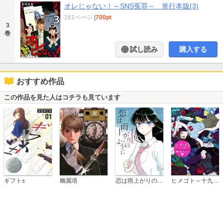
オレじゃない！～SNS冤罪～ 単行本版(3)
161ページ
|
700pt
3
巻
試し読み
購入する
おすすめ作品
この作品を見た人はコチラも見ています
恋は雨上がりのように
ギフト±
幽麗塔
ヒメゴト～十九歳の制服～