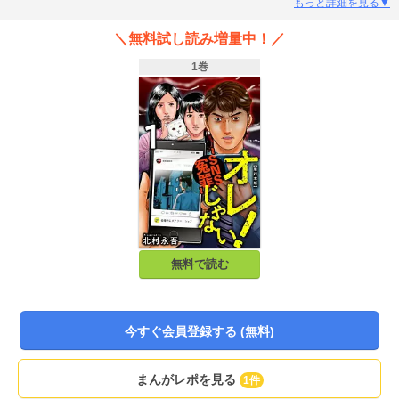
ントが荒らしにより炎上していた！浅見は何者かにより、殺人犯の汚名を着せ
もっと詳細を見る▼
られていて…!?――社会問題となっているネット上での誹謗中傷。自分が突然
身に覚えのない事件の犯人にされたら…？を描く、SNS炎上サスペンス！
＼無料試し読み増量中！／
【1~5話を収録】
1巻
無料で読む
今すぐ会員登録する (無料)
まんがレポを見る
1件