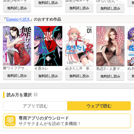
加害少年A～そんげん寮と行き場を失った子どもたち～ 単行本版
加害少年A～そんげん寮と行き場を失った子どもたち～
Dr.らいおん・子供のこころのお医者さん
無料試し読み
無料試し読み
無料試し読み
無料試し読み
「
Comicベガス
」のおすすめ作品
舞ワイフアサシン
オ憑カレ
ぬきたしR 単行本版
熟恋3～人妻マリエの誘惑～
無料試し読み
無料試し読み
無料試し読み
無料試し読み
読み方を選択
アプリで読む
ウェブで読む
専用アプリのダウンロード
サクサクまんがを読めて多機能！