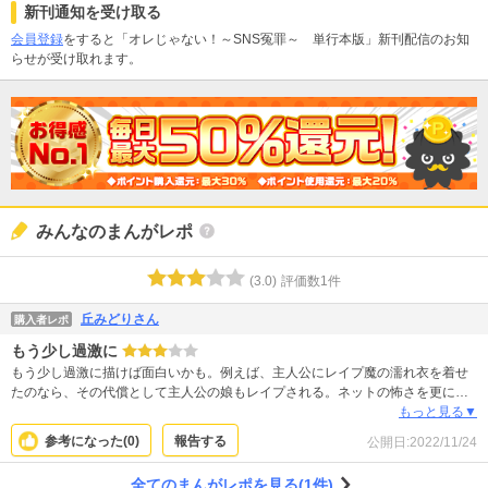
新刊通知を受け取る
会員登録
をすると「オレじゃない！～SNS冤罪～ 単行本版」新刊配信のお知
らせが受け取れます。
みんなのまんがレポ
(
3.0
)
評価数
1
件
丘みどりさん
購入者レポ
もう少し過激に
もう少し過激に描けば面白いかも。例えば、主人公にレイプ魔の濡れ衣を着せ
たのなら、その代償として主人公の娘もレイプされる。ネットの怖さを更に強
く表現したいなら、そうするべきだった。
もっと見る▼
参考になった(
0
)
報告する
公開日:
2022/11/24
全てのまんがレポを見る(1件)