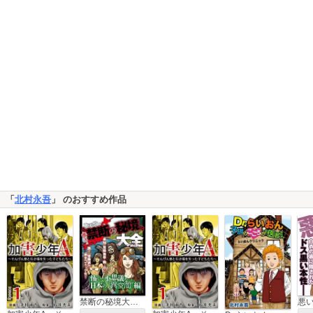
「
北村永吾
」 のおすすめ作品
禁断の秘境大全～怖くて不思議な日本の“異空間”編～