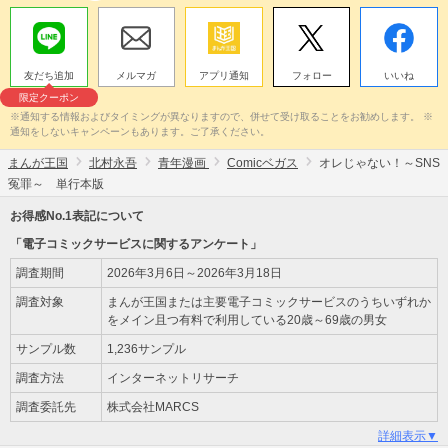
友だち追加
メルマガ
アプリ通知
フォロー
いいね
限定クーポン
※通知する情報およびタイミングが異なりますので、併せて受け取ることをお勧めします。 ※
通知をしないキャンペーンもあります。ご了承ください。
まんが王国
北村永吾
青年漫画
Comicベガス
オレじゃない！～SNS
冤罪～ 単行本版
お得感No.1表記について
「電子コミックサービスに関するアンケート」
調査期間
2026年3月6日～2026年3月18日
調査対象
まんが王国または主要電子コミックサービスのうちいずれか
をメイン且つ有料で利用している20歳～69歳の男女
サンプル数
1,236サンプル
調査方法
インターネットリサーチ
調査委託先
株式会社MARCS
詳細表示▼