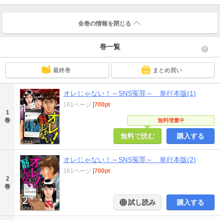
全巻の情報を
閉じる
巻一覧
最終巻
まとめ買い
オレじゃない！～SNS冤罪～ 単行本版(1)
161ページ
|
700pt
1
巻
無料増量中
無料で読む
購入する
オレじゃない！～SNS冤罪～ 単行本版(2)
161ページ
|
700pt
2
巻
試し読み
購入する