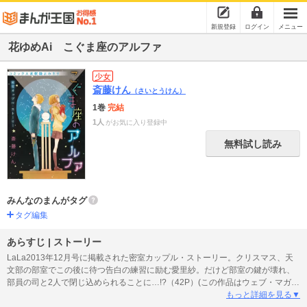
新規登録
ログイン
メニュー
花ゆめAi こぐま座のアルファ
少女
斎藤けん
（さいとうけん）
1巻
完結
1人
がお気に入り登録中
無料試し読み
みんなのまんがタグ
タグ編集
あらすじ | ストーリー
LaLa2013年12月号に掲載された密室カップル・ストーリー。クリスマス、天
文部の部室でこの後に待つ告白の練習に励む愛里紗。だけど部室の鍵が壊れ、
部員の司と2人で閉じ込められることに…!?（42P）(この作品はウェブ・マガジ
ン：花ゆめAi Vol.29に収録されています。重複購入にご注意ください。)
もっと詳細を見る▼