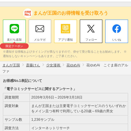
まんが王国のお得情報を受け取ろう
友だち追加
メルマガ
アプリ通知
フォロー
いいね
限定クーポン
※通知する情報およびタイミングが異なりますので、併せて受け取ることをお勧めします。 ※
通知をしないキャンペーンもあります。ご了承ください。
まんが王国
斎藤けん
少女漫画
花ゆめAi
花ゆめAi こぐま座のアル
ファ
お得感No.1表記について
「電子コミックサービスに関するアンケート」
調査期間
2026年3月6日～2026年3月18日
調査対象
まんが王国または主要電子コミックサービスのうちいずれか
をメイン且つ有料で利用している20歳～69歳の男女
サンプル数
1,236サンプル
調査方法
インターネットリサーチ