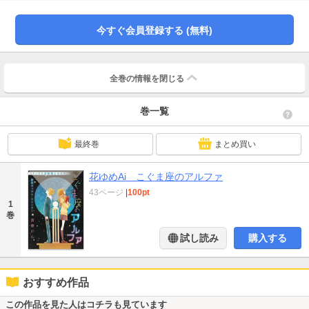
今すぐ会員登録する (無料)
全巻の情報を
閉じる
巻一覧
最終巻
まとめ買い
花ゆめAi こぐま座のアルファ
43ページ
|
100pt
1
巻
試し読み
購入する
おすすめ作品
この作品を見た人はコチラも見ています