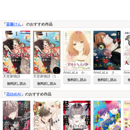
「
斎藤けん
」 のおすすめ作品
AneLaLa かわいいひと
AneLaLa さみしいひと
天堂家物語
天堂家物語［1話売り］
無料試し読み
無料試し読み
無料試し読み
無料試し読み
「
花ゆめAi
」のおすすめ作品