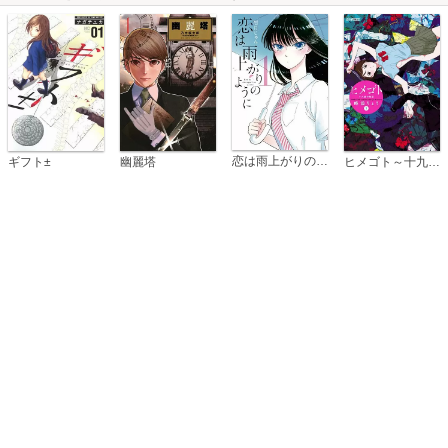
恋は雨上がりのように
ギフト±
幽麗塔
ヒメゴト～十九歳の制服～