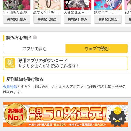
年年百暗殺恋歌
恋するMOON DOG
天使禁猟区－東京クロノス－
鉄壁ハニームーン
無料試し読み
無料試し読み
無料試し読み
無料試し読み
読み方を選択
アプリで読む
ウェブで読む
専用アプリのダウンロード
サクサクまんがを読めて多機能！
新刊通知を受け取る
会員登録
をすると「花ゆめAi こぐま座のアルファ」新刊配信のお知らせが受
け取れます。