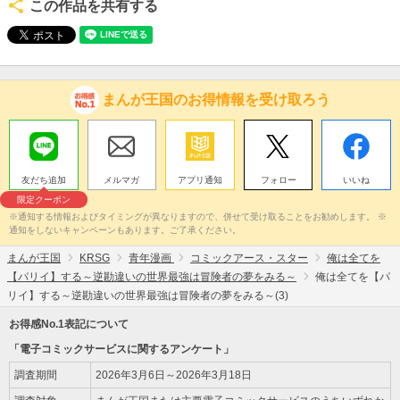
この作品を共有する
まんが王国のお得情報を受け取ろう
友だち追加
メルマガ
アプリ通知
フォロー
いいね
限定クーポン
※通知する情報およびタイミングが異なりますので、併せて受け取ることをお勧めします。 ※
通知をしないキャンペーンもあります。ご了承ください。
まんが王国
KRSG
青年漫画
コミックアース・スター
俺は全てを
【パリイ】する～逆勘違いの世界最強は冒険者の夢をみる～
俺は全てを【パ
リイ】する～逆勘違いの世界最強は冒険者の夢をみる～(3)
お得感No.1表記について
「電子コミックサービスに関するアンケート」
調査期間
2026年3月6日～2026年3月18日