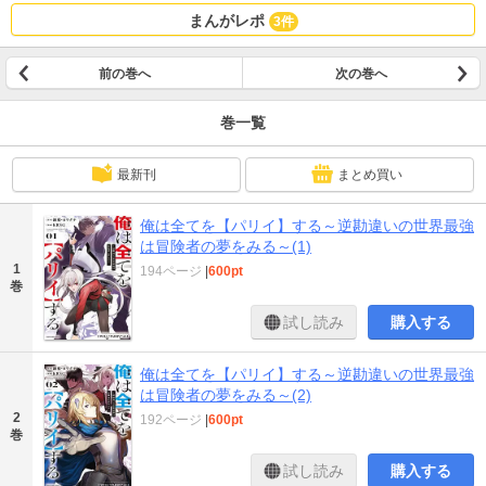
まんがレポ
3件
前の巻へ
次の巻へ
巻一覧
最新刊
まとめ買い
俺は全てを【パリイ】する～逆勘違いの世界最強
は冒険者の夢をみる～(1)
1
194ページ
|
600pt
巻
試し読み
購入する
俺は全てを【パリイ】する～逆勘違いの世界最強
は冒険者の夢をみる～(2)
2
192ページ
|
600pt
巻
試し読み
購入する