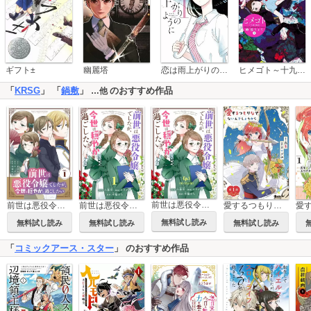
恋は雨上がりのように
ギフト±
幽麗塔
ヒメゴト～十九歳の制服～
「
KRSG
」 「
鍋敷
」
のおすすめ作品
…他
前世は悪役令嬢でしたが、今世は穏やかに過ごしたい【タテ読み】
前世は悪役令嬢でしたが、今世は穏やかに過ごしたい
前世は悪役令嬢でしたが、今世は穏やかに過ごしたい【単話】
愛するつもりなぞないんでしょうから【単話】
無料試し読み
無料試し読み
無料試し読み
無料試し読み
「
コミックアース・スター
」 のおすすめ作品