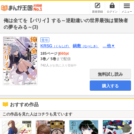
新規登録
ログイン
メニュー
俺は全てを【パリイ】する～逆勘違いの世界最強は冒険者
の夢をみる～(3)
青年
KRSG
鍋敷
…他▼
（くらしげ）
（なべしき）
185ページ
|
660pt
3巻
／ 5巻
まで配信
742人
がお気に入り登録中
無料試し読み
購入する
おすすめ作品
この作品を見た人はコチラも見ています