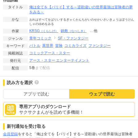
作品詳細
俺は全てを【パリイ】する～逆勘違いの世界最強は冒険者の夢
タイトル
をみる～
かな
おれはすべてをぱりいするぎゃくかんちがいのせかいさいきょうはぼうけん
しゃのゆめをみる
KRSG
鍋敷
…他
作家
（くらしげ）
（なべしき）
青年コミック
SF・ファンタジー
ジャンル
バトル
異世界
冒険
コミカライズ
ファンタジー
キーワード
コミックアース・スター
掲載雑誌
アース・スター エンターテイメント
発行元
5巻
まで配信
配信
読み方を選択
アプリで読む
ウェブで読む
専用アプリのダウンロード
サクサクまんがを読めて多機能！
新刊通知を受け取る
会員登録
をすると「俺は全てを【パリイ】する～逆勘違いの世界最強は冒険者