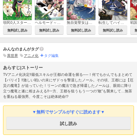
領民0人スタートの辺境領主様～青のディアスと蒼角の乙女～
ヘルモード～やり込み好きのゲーマーは廃設定の異世界で無双する～ はじまりの召喚士
無自覚聖女は今日も無意識に力を垂れ流す ～公爵家の落ちこぼれ令嬢、嫁ぎ先で幸せを掴み取る～
転生してハイエルフになりましたが、スローライフは120年で飽きました -Highelf with a long life-
戦
無料試し読み
無料試し読み
無料試し読み
無料試し読み
みんなのまんがタグ
異世界
アニメ化
タグ編集
あらすじ|ストーリー
TVアニメ化決定!!最低スキルが王都の命運を握る──！何でもかんでもまとめて
【パリイ】!!激しい戦いの末にザドゥを撃退したノール。その頃、王都には【厄
災の魔竜】が迫っていた！リーンの魔法で急ぎ帰還したノールは、眼前に降り
立つ魔竜と遂に相まみえる!!一方、王都を狙うもう一つの“敵”も襲来して…無茶
を重ねる最強男、今度こそは絶体絶命!?
▼無料でサンプルがすぐに読めます▼
試し読み