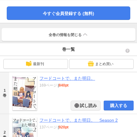
今すぐ会員登録する (無料)
全巻の情報を
閉じる
巻一覧
最新刊
まとめ買い
フードコートで、また明日。
169ページ
|
840pt
1
巻
試し読み
購入する
フードコートで、また明日。 Season 2
137ページ
|
920pt
2