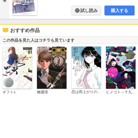
巻
試し読み
購入する
おすすめ作品
この作品を見た人はコチラも見ています
恋は雨上がりのように
ギフト±
幽麗塔
ヒメゴト～十九歳の制服～