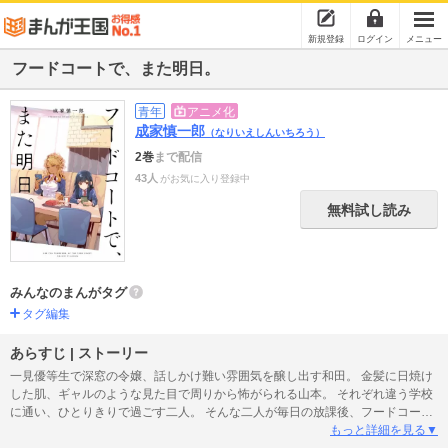
新規登録
ログイン
メニュー
フードコートで、また明日。
青年
アニメ化
成家慎一郎
（なりいえしんいちろう）
2巻
まで配信
43人
がお気に入り登録中
無料試し読み
みんなのまんがタグ
タグ編集
あらすじ | ストーリー
一見優等生で深窓の令嬢、話しかけ難い雰囲気を醸し出す和田。 金髪に日焼け
した肌、ギャルのような見た目で周りから怖がられる山本。 それぞれ違う学校
に通い、ひとりきりで過ごす二人。 そんな二人が毎日の放課後、フードコート
で出会う時だけは、お互いしか知らない表情を見せるのです。
もっと詳細を見る▼