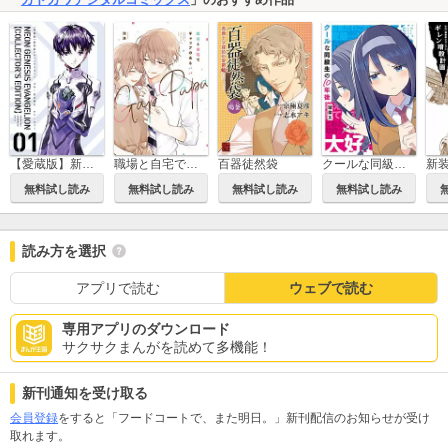
【愛蔵版】新世紀エヴァンゲリオン
職場と自宅でギャップのあるパパ
百器徒然袋
クールな同級生の10年後
無料試し読み
無料試し読み
無料試し読み
無料試し読み
読み方を選択
アプリで読む
ウェブで読む
専用アプリのダウンロード
サクサクまんがを読めて多機能！
新刊通知を受け取る
会員登録
をすると「フードコートで、また明日。」新刊配信のお知らせが受け
取れます。