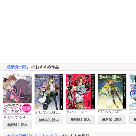
「
成家慎一郎
」 のおすすめ作品
ラパス・テーマパーク
STEINS;GATE 無限遠点のアークライト
STEINS;GATE 哀心迷図のバベル
＃BがLする 4ページアンソロジー ～好きがあふれて止まらない！～
無料試し読み
無料試し読み
無料試し読み
無料試し読み
「
カドカワデジタルコミックス
」のおすすめ作品