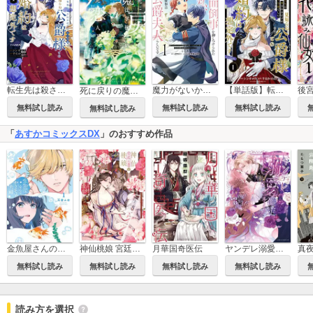
転生先は殺されるはずのモブ令嬢でした～見知らぬ公爵様との婚約は想定外です～@COMIC
魔力がないからと面倒事を押しつけられた私、次の仕事は公爵夫人らしいです
【単話版】転生先は殺されるはずのモブ令嬢でした～見知らぬ公爵様との婚約は想定外です～@COMIC
死に戻りの魔法学校生活を、元恋人とプロローグから（※ただし好感度はゼロ）
無料試し読み
無料試し読み
無料試し読み
無料試し読み
「
あすかコミックスDX
」のおすすめ作品
金魚屋さんのかりそめ夫婦
神仙桃娘 宮廷の贄
月華国奇医伝
ヤンデレ溺愛確定ルート！？ ～攻略対象は私じゃありません…！！～ コミックアンソロジー
無料試し読み
無料試し読み
無料試し読み
無料試し読み
読み方を選択