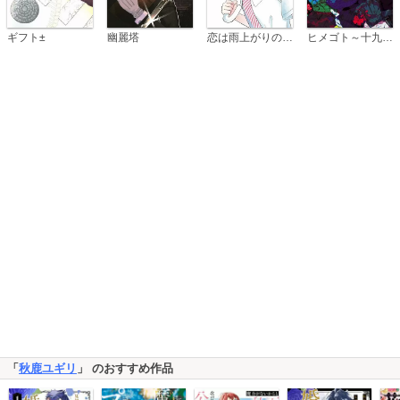
恋は雨上がりのように
ギフト±
幽麗塔
ヒメゴト～十九歳の制服～
「
秋鹿ユギリ
」 のおすすめ作品