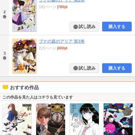
191ページ
|
760pt
2
巻
試し読み
購入する
ブナの森のアリア 第3巻
215ページ
|
800pt
3
巻
試し読み
購入する
おすすめ作品
この作品を見た人はコチラも見ています