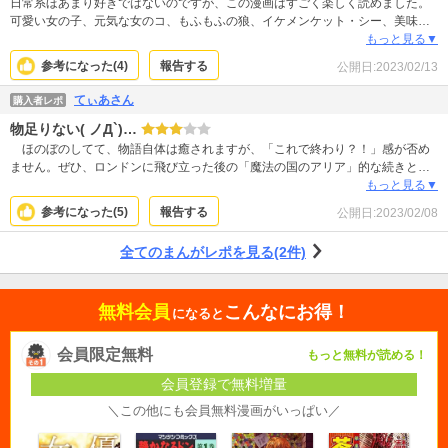
日常系ほあまり好きではないのですが、この漫画はすごく楽しく読めました。
可愛い女の子、元気な女のコ、もふもふの狼、イケメンケット・シー、美味し
そうであったかそうなたくさんの料理、自分の好きなもの全部詰め込んで合っ
もっと見る▼
てすごく良き！でもたった３巻で終わっちゃいました… ロンドンでの生活、ア
参考になった(
4
)
報告する
公開日:
2023/02/13
リアの魔法、コリーン達の父親の事、グウィンはどうしたのか、気になること
が沢山あるのに…続きを熱望します！
てぃあさん
購入者レポ
物足りない( ノД`)…
ほのぼのしてて、物語自体は癒されますが、「これで終わり？！」感が否め
ません。ぜひ、ロンドンに飛び立った後の「魔法の国のアリア」的な続きと、
再びブナの森に帰ってくる「森の魔女アリア」的な続編を描いて欲しい！ も
もっと見る▼
ちろん、アリアの恋愛模様も描いて欲しいです(*^O^)b
参考になった(
5
)
報告する
公開日:
2023/02/08
全てのまんがレポを見る(2件)
無料会員
こんなにお得！
になると
会員限定無料
もっと無料が読める！
会員登録で無料増量
＼この他にも会員無料漫画がいっぱい／