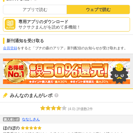
アプリで読む
ウェブで読む
専用アプリのダウンロード
サクサクまんがを読めて多機能！
新刊通知を受け取る
会員登録
をすると「ブナの森のアリア」新刊配信のお知らせが受け取れます。
みんなのまんがレポ
(
4.0
)
評価数
2
件
ななしさん
購入者レポ
ほのぼの