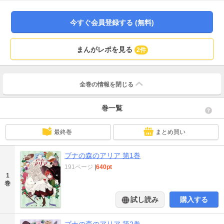
今すぐ会員登録する (無料)
まんがレポを見る
2件
全巻の情報を
閉じる
巻一覧
最終巻
まとめ買い
ブナの森のアリア 第1巻
191ページ
|
640pt
1
巻
試し読み
購入する
ブナの森のアリア 第2巻