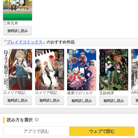
三角兄弟
無料試し読み
「
ブレイドコミックス
」のおすすめ作品
ロメリア戦記～伯爵令嬢、魔王を倒した後も人類やばそうだから軍隊組織する～
ロメリア戦記～伯爵令嬢、魔王を倒した後も人類やばそうだから軍隊組織する～【分冊版】
最果てのソルテ
玉妖綺譚
無料試し読み
無料試し読み
無料試し読み
無料試し読み
読み方を選択
アプリで読む
ウェブで読む