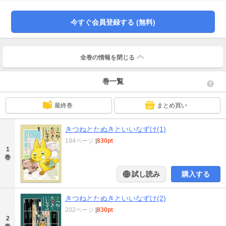
今すぐ会員登録する (無料)
全巻の情報を
閉じる
巻一覧
最終巻
まとめ買い
きつねとたぬきといいなずけ(1)
194ページ
|
830pt
1
巻
試し読み
購入する
きつねとたぬきといいなずけ(2)
202ページ
|
830pt
2