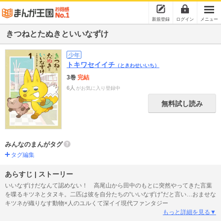
新規登録
ログイン
メニュー
きつねとたぬきといいなずけ
少年
トキワセイイチ
（ときわせいいち）
3巻
完結
6人
がお気に入り登録中
無料試し読み
みんなのまんがタグ
タグ編集
あらすじ | ストーリー
いいなずけだなんて認めない！ 高尾山から田中のもとに突然やってきた言葉
を喋るキツネとタヌキ。二匹は彼を自分たちの“いいなずけ”だと言い…おませな
キツネが織りなす動物×人のユルくて深イイ現代ファンタジー
もっと詳細を見る▼