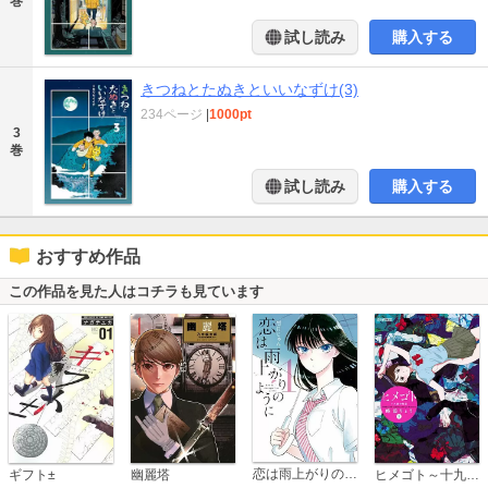
巻
試し読み
購入する
きつねとたぬきといいなずけ(3)
234ページ
|
1000pt
3
巻
試し読み
購入する
おすすめ作品
この作品を見た人はコチラも見ています
恋は雨上がりのように
ギフト±
幽麗塔
ヒメゴト～十九歳の制服～