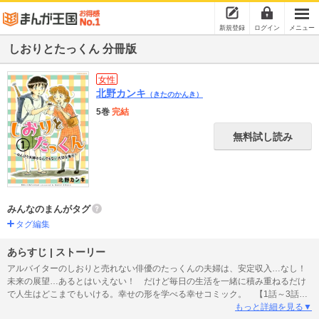
新規登録
ログイン
メニュー
しおりとたっくん 分冊版
女性
北野カンキ
（きたのかんき）
5巻
完結
無料試し読み
みんなのまんがタグ
タグ編集
あらすじ | ストーリー
アルバイターのしおりと売れない俳優のたっくんの夫婦は、安定収入…なし！
未来の展望…あるとはいえない！ だけど毎日の生活を一緒に積み重ねるだけ
で人生はどこまでもいける。幸せの形を学べる幸せコミック。 【1話～3話収
録】
もっと詳細を見る▼