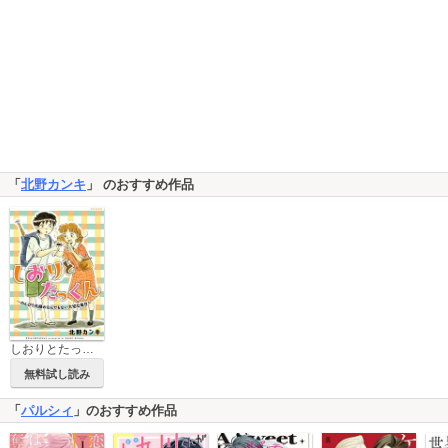
「
北野カンキ
」 のおすすめ作品
しおりとたっくん
無料試し読み
「
パルシィ
」のおすすめ作品