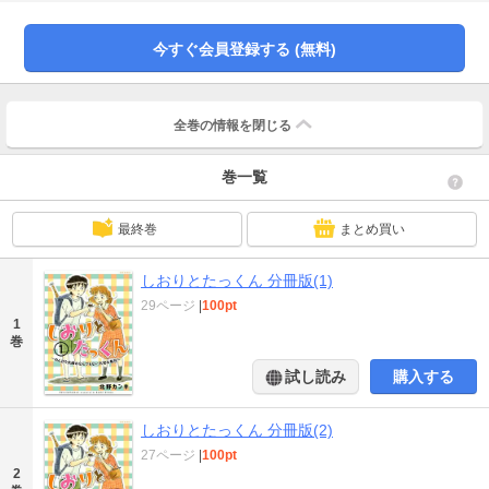
今すぐ会員登録する (無料)
全巻の情報を
閉じる
巻一覧
最終巻
まとめ買い
しおりとたっくん 分冊版(1)
29ページ
|
100pt
1
巻
試し読み
購入する
しおりとたっくん 分冊版(2)
27ページ
|
100pt
2