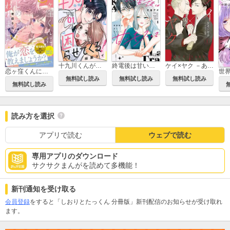
十九川くんが困らせてくる！
終電後は甘いキスして
ケイ×ヤク －あぶない相棒－
恋ヶ窪くんにはじめてを奪われました
無料試し読み
無料試し読み
無料試し読み
無料試し読み
読み方を選択
アプリで読む
ウェブで読む
専用アプリのダウンロード
サクサクまんがを読めて多機能！
新刊通知を受け取る
会員登録
をすると「しおりとたっくん 分冊版」新刊配信のお知らせが受け取れ
ます。