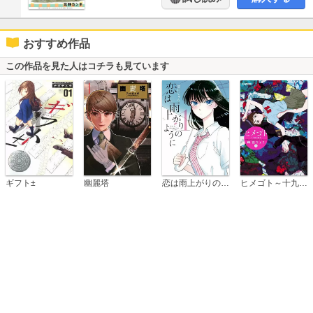
おすすめ作品
この作品を見た人はコチラも見ています
恋は雨上がりのように
ギフト±
幽麗塔
ヒメゴト～十九歳の制服～