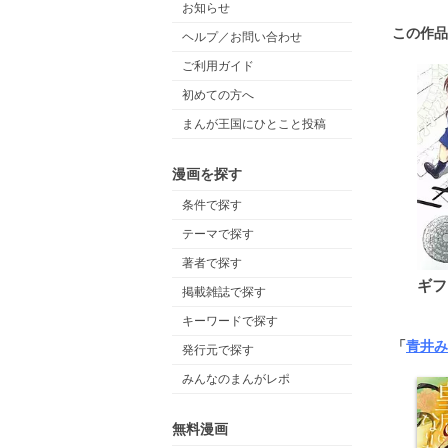
お知らせ
この作品
ヘルプ／お問い合わせ
ご利用ガイド
初めての方へ
まんが王国にひとこと投稿
漫画を探す
条件で探す
テーマで探す
著者で探す
ギフ
掲載雑誌で探す
キーワードで探す
「
青井み
発行元で探す
みんなのまんがレポ
無料漫画