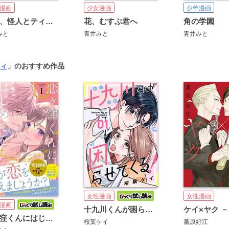
少年漫画
漫画
少女漫画
角の学園
今宵、怪人とティータイムを
花、むすぶ君へ
青井みと
みと
青井みと
ィ
」のおすすめ作品
女性漫画
女性漫画
漫画
十九川くんが困らせてくる！
恋ヶ窪くんにはじめてを奪われました
桜葉ケイ
薫原好江