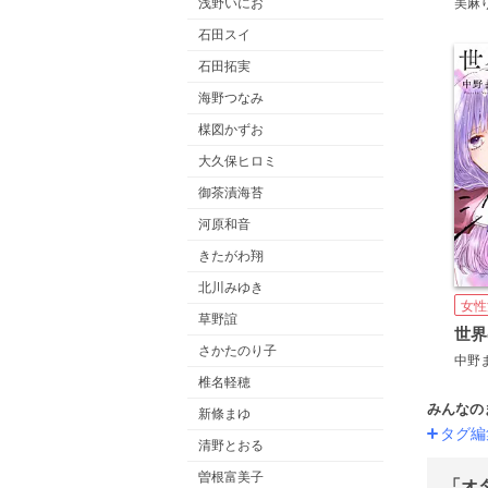
美麻
浅野いにお
石田スイ
石田拓実
海野つなみ
楳図かずお
大久保ヒロミ
御茶漬海苔
河原和音
きたがわ翔
北川みゆき
女性
草野誼
世界
さかたのり子
中野
椎名軽穂
みんなの
新條まゆ
タグ編
清野とおる
曽根富美子
「オ