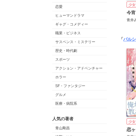
少女
恋愛
ヒューマンドラマ
青井
ギャグ・コメディー
職業・ビジネス
「
パルシ
サスペンス・ミステリー
歴史・時代劇
スポーツ
アクション・アドベンチャー
ホラー
SF・ファンタジー
グルメ
医療・病院系
人気の著者
少女
青山剛昌