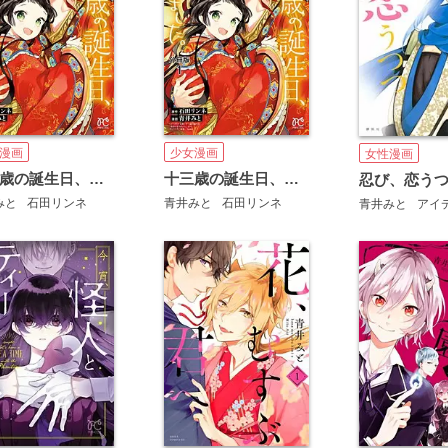
漫画
少女漫画
女性漫画
十三歳の誕生日、皇后になりました。【電子特別版】
十三歳の誕生日、皇后になりました。【分冊版】
忍び、恋う
みと
石田リンネ
青井みと
石田リンネ
青井みと
アイディ