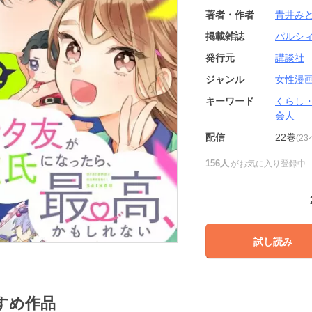
著者・作者
青井み
掲載雑誌
パルシ
発行元
講談社
ジャンル
女性漫
キーワード
くらし
会人
配信
22巻
(2
156人
がお気に入り登録中
試し読み
すめ作品