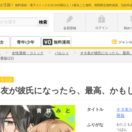
が王国！
無料漫画・電子コミックが10,000冊以上！1冊丸ごと無料、期間限定無料漫画、完結作
ログイン
会員登録
初め
少女
青年/少年
無料漫画
ジャン
と
女性漫画・コミック
パルシィ
オタ友が彼氏になったら、最高、
版(22)
コミック
友が彼氏になったら、最高、かもしれ
タイトル
オタ友
冊版
ふりがな
おたとも
つばん