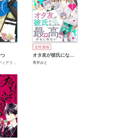
女性漫画
オタ友が彼氏になったら、最高、かもしれない
つつ
青井みと
アファクトリー