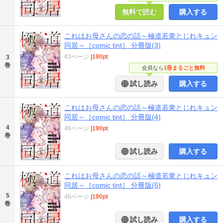
無料で読む
購入する
これはお母さんの恋の話～極道若衆とじれキュン
同居～［comic tint］ 分冊版(3)
43ページ
|
190pt
3
巻
会員なら
1冊まるごと無料
試し読み
購入する
これはお母さんの恋の話～極道若衆とじれキュン
同居～［comic tint］ 分冊版(4)
4
46ページ
|
190pt
巻
試し読み
購入する
これはお母さんの恋の話～極道若衆とじれキュン
同居～［comic tint］ 分冊版(5)
5
46ページ
|
190pt
巻
試し読み
購入する