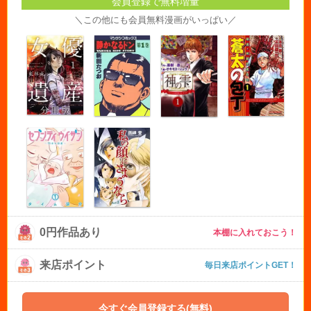
会員登録で無料増量
＼この他にも会員無料漫画がいっぱい／
0円作品あり
本棚に入れておこう！
来店ポイント
毎日来店ポイントGET！
今すぐ会員登録する(無料)