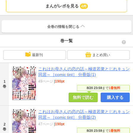
まんがレポを見る
4件
全巻の情報を
閉じる
巻一覧
最新刊
まとめ買い
これはお母さんの恋の話～極道若衆とじれキュン
同居～［comic tint］ 分冊版(1)
49ページ
|
190pt
1
巻
8/20 23:59
まで
1冊無料
無料で読む
購入する
これはお母さんの恋の話～極道若衆とじれキュン
同居～［comic tint］ 分冊版(2)
47ページ
|
190pt
2
巻
8/20 23:59
まで
1冊無料