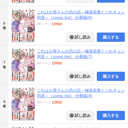
これはお母さんの恋の話～極道若衆とじれキュン
同居～［comic tint］ 分冊版(6)
6
46ページ
|
190pt
巻
試し読み
購入する
これはお母さんの恋の話～極道若衆とじれキュン
同居～［comic tint］ 分冊版(7)
7
44ページ
|
190pt
巻
試し読み
購入する
これはお母さんの恋の話～極道若衆とじれキュン
同居～［comic tint］ 分冊版(8)
8
44ページ
|
190pt
巻
試し読み
購入する