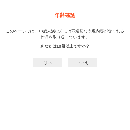
新規登録
ログイン
メニュー
年齢確認
みちづれリミテッド【電子限定漫画付き】
このページでは、18歳未満の方には不適切な表現内容が含まれる
BL
作品を取り扱っています。
カトウロカ
（かとうろか）
1巻
完結
あなたは18歳以上ですか？
47人
がお気に入り登録中
無料試し読み
はい
いいえ
みんなのまんがタグ
タグ編集
あらすじ | ストーリー
「俺の考えを変えられなかったら――一緒に死んで？」大学生の朔は、自分が
育った施設が無くなると聞き、買収先の社長のもとへ直談判に向かう。『自分
の息子を改心させてくれ』れば考え直してくれるという条件を受け、息子の玲
王と対面するが……ものすごく顔も頭もいいのに捻くれている彼から、さっそ
もっと詳細を見る▼