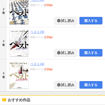
203ページ
|
720pt
2
巻
試し読み
購入する
ペスト(3)
203ページ
|
720pt
3
巻
試し読み
購入する
ペスト(4)
203ページ
|
720pt
4
巻
試し読み
購入する
おすすめ作品