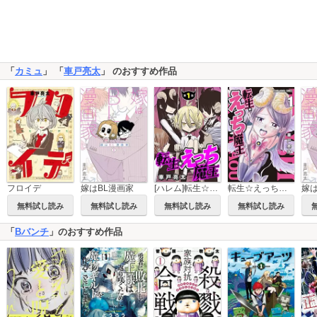
「
カミュ
」 「
車戸亮太
」 のおすすめ作品
嫁はBL漫画家
[ハレム]転生☆えっち魔王
転生☆えっち魔王
フロイデ
無料試し読み
無料試し読み
無料試し読み
無料試し読み
「
Bバンチ
」のおすすめ作品