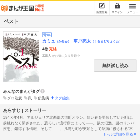
新規登録
ログイン
メニュー
ペスト
青年
カミュ
車戸亮太
（かみゅ）
（くるまどりょうた）
4巻
完結
338人
がお気に入り登録中
無料試し読み
みんなのまんがタグ
グロ注意
鼠
伝染病
タグ編集
あらすじ | ストーリー
194Ｘ年4月、アルジェリア北西部の港町オラン。短い春を謳歌していた町は、
前触れなく閉ざされた。恐ろしい流行病によって――。鼠の氾濫、謎のリンパ
疾患、錯綜する情報、そして……。 凡庸な町が突如として熱病に侵される“不条
理”を描き、圧倒的共感を呼んでいるノーベル賞受賞作家・カミュの代表作（宮
もっと詳細を見る▼