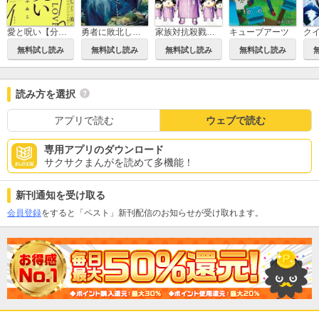
愛と呪い【分冊版】
勇者に敗北した魔王様は返り咲くために魔物ギルドを作ることにしました。
家族対抗殺戮合戦
キューブアーツ
無料試し読み
無料試し読み
無料試し読み
無料試し読み
読み方を選択
アプリで読む
ウェブで読む
専用アプリのダウンロード
サクサクまんがを読めて多機能！
新刊通知を受け取る
会員登録
をすると「ペスト」新刊配信のお知らせが受け取れます。