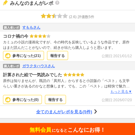
みんなのまんがレポ
(
2.6
)
評価数
5
件
すももさん
購入者レポ
コロナ禍の今
カミュの小説の漫画化ですが、今の時代を反映しているような作品です。原作
はまだ読んだことがないので、続きが出たら購入しようと思います。
参考になった(
21
)
報告する
公開日:
2021/01/12
ガラクタハウスさん
購入者レポ
計算された絵で一気読みでした
原作は知りませんが、既読の「異邦人」からすると小説版の「ペスト」も文学
らしい重さがあるのかなと想像します。でも、この「ペスト」は軽快で魅力的
な絵柄でスイスイ読むことができました。それでいて鼠の大軍の書き込みな
もっと見る▼
ど、ここぞ！という要所要所でガツンと見せてくるので、しっかりと旨に迫る
参考になった(
0
)
報告する
公開日:
2026/07/20
ものもあります。これほどのマンガが広く知られていないのが不思議なくらい
です。
全てのまんがレポを見る(5件)
無料会員
こんなにお得！
になると