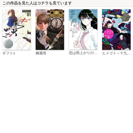
この作品を見た人はコチラも見ています
恋は雨上がりのように
ギフト±
幽麗塔
ヒメゴト～十九歳の制服～