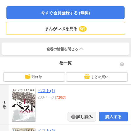
崎嶺雄訳・新潮文庫刊）を、車戸亮太が激情のコミカライズ!!
今すぐ会員登録する (無料)
まんがレポを見る
5件
全巻の情報を
閉じる
巻一覧
最終巻
まとめ買い
ペスト(1)
203ページ
|
720pt
1
巻
試し読み
購入する
ペスト(2)