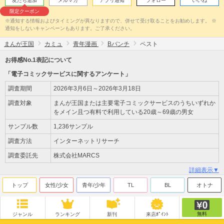
友だち追加
メルマガ
アプリ通知
フォロー
いいね
限定クーポン
※通知する情報およびタイミングが異なりますので、併せて受け取ることをお勧めします。 ※
通知をしないキャンペーンもあります。ご了承ください。
まんが王国
カミュ
青年漫画
Bバンチ
ペスト
お得感No.1表記について
「電子コミックサービスに関するアンケート」
調査期間
2026年3月6日～2026年3月18日
調査対象
まんが王国または主要電子コミックサービスのうちいずれか
をメイン且つ有料で利用している20歳～69歳の男女
サンプル数
1,236サンプル
調査方法
インターネットリサーチ
調査委託先
株式会社MARCS
詳細表示▼
トップ
女性/少女
青年/少年
TL
BL
オトナ
無料
ジャンル
ランキング
新刊
来店ﾎﾟｲﾝﾄ