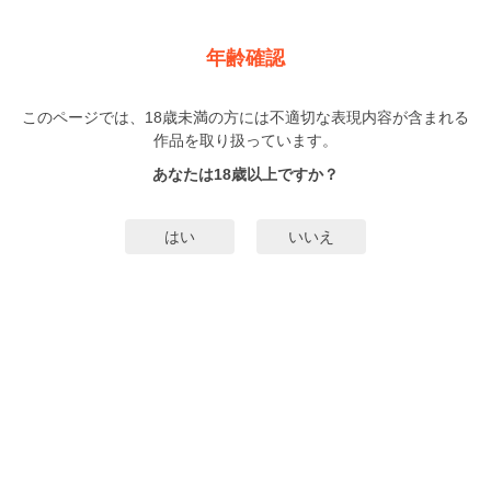
新規登録
ログイン
メニュー
年齢確認
宇宙でヤリます！～無重力を攻略せよ！【合冊版】
このページでは、18歳未満の方には不適切な表現内容が含まれる
オトナ
作品を取り扱っています。
AZUKI
SHIORI
（あずき）
（しおり）
1巻
完結
あなたは18歳以上ですか？
15人
がお気に入り登録中
無料試し読み
はい
いいえ
みんなのまんがタグ
タグ編集
あらすじ | ストーリー
『政府公認で宇宙で子作りをする事…それが君たちの使命だ!!』時は2×××年──
その頃の地球は人類存亡の危機にさらされていた。そこで政府は宇宙に移住す
る計画を進めることにしたのだが、そこには一つ問題があった。本当に宇宙に
人間が住むことができるのか?それに一番の問題…宇宙でも子孫を残し、後世に
もっと詳細を見る▼
子孫を残すことができるのか──宇宙での子作り実験を行うため日本中から選ば