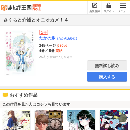
新規登録
ログイン
メニュー
さくらと介護とオニオカメ！ 4
女性
たかの歩
（たかのあゆむ）
245ページ
|
680pt
4巻
／ 5巻
完結
25人
がお気に入り登録中
無料試し読み
購入する
おすすめ作品
この作品を見た人はコチラも見ています