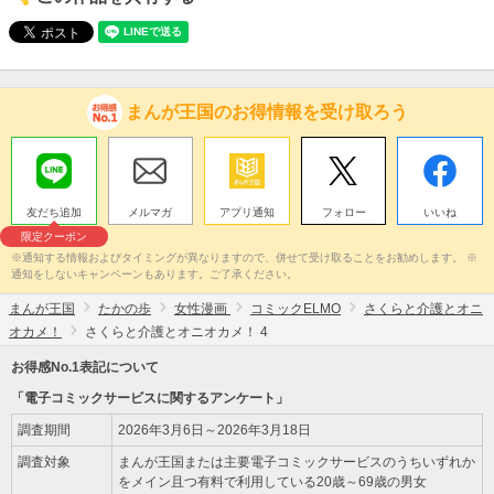
まんが王国のお得情報を受け取ろう
友だち追加
メルマガ
アプリ通知
フォロー
いいね
限定クーポン
※通知する情報およびタイミングが異なりますので、併せて受け取ることをお勧めします。 ※
通知をしないキャンペーンもあります。ご了承ください。
まんが王国
たかの歩
女性漫画
コミックELMO
さくらと介護とオニ
オカメ！
さくらと介護とオニオカメ！ 4
お得感No.1表記について
「電子コミックサービスに関するアンケート」
調査期間
2026年3月6日～2026年3月18日
調査対象
まんが王国または主要電子コミックサービスのうちいずれか
をメイン且つ有料で利用している20歳～69歳の男女