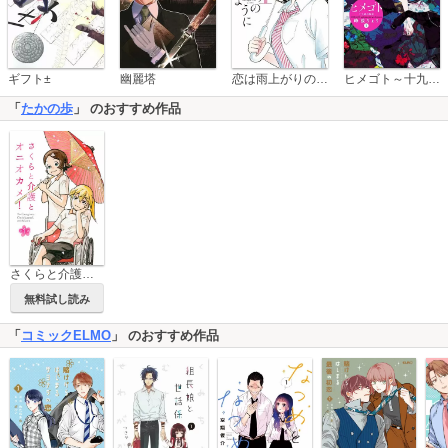
恋は雨上がりのように
ギフト±
幽麗塔
ヒメゴト～十九歳の制服～
「
たかの歩
」 のおすすめ作品
さくらと介護とオニオカメ！【単話版】
無料試し読み
「
コミックELMO
」 のおすすめ作品