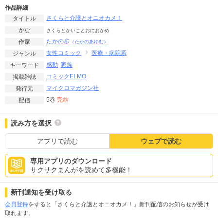
作品詳細
さくらと介護とオニオカメ！
タイトル
かな
さくらとかいごとおにおかめ
たかの歩
作家
（たかのあゆむ）
女性コミック
医療・病院系
ジャンル
感動
家族
キーワード
コミックELMO
掲載雑誌
マイクロマガジン社
発行元
5巻
完結
配信
読み方を選択
アプリで読む
ウェブで読む
専用アプリのダウンロード
サクサクまんがを読めて多機能！
新刊通知を受け取る
会員登録
をすると「さくらと介護とオニオカメ！」新刊配信のお知らせが受け
取れます。