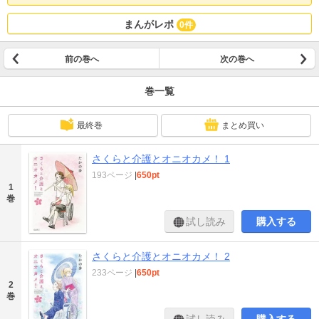
まんがレポ
0件
前の巻へ
次の巻へ
巻一覧
最終巻
まとめ買い
さくらと介護とオニオカメ！ 1
193ページ
|
650pt
1
巻
試し読み
購入する
さくらと介護とオニオカメ！ 2
233ページ
|
650pt
2
巻