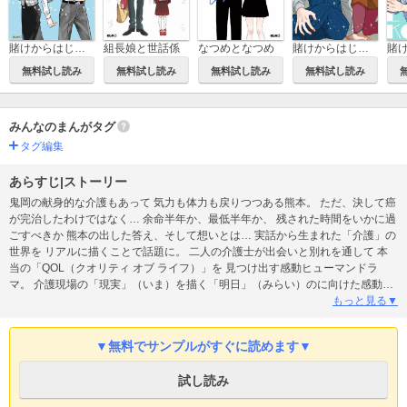
賭けからはじまるサヨナラの恋
組長娘と世話係
なつめとなつめ
賭けからはじまる最後の初恋
無料試し読み
無料試し読み
無料試し読み
無料試し読み
みんなのまんがタグ
タグ編集
あらすじ|ストーリー
鬼岡の献身的な介護もあって 気力も体力も戻りつつある熊本。 ただ、決して癌
が完治したわけではなく… 余命半年か、最低半年か、 残された時間をいかに過
ごすべきか 熊本の出した答え、そして想いとは… 実話から生まれた「介護」の
世界を リアルに描くことで話題に。 二人の介護士が出会いと別れを通して 本
当の「QOL（クオリティ オブ ライフ）」を 見つけ出す感動ヒューマンドラ
マ。 介護現場の「現実」（いま）を描く「明日」（みらい）のに向けた感動物
語
もっと見る▼
▼無料でサンプルがすぐに読めます▼
試し読み