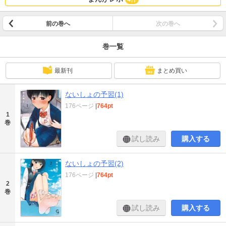
前の巻へ
次の巻へ
巻一覧
最新刊
まとめ買い
ないしょの予習(1)
176ページ
|
764pt
1
巻
試し読み
購入する
ないしょの予習(2)
176ページ
|
764pt
2
巻
試し読み
購入する