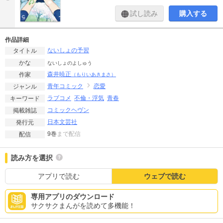
試し読み
購入する
作品詳細
ないしょの予習
タイトル
かな
ないしょのよしゅう
森井暁正
作家
（もりいあきまさ）
青年コミック
恋愛
ジャンル
ラブコメ
不倫・浮気
青春
キーワード
コミックヘヴン
掲載雑誌
日本文芸社
発行元
9巻
まで配信
配信
読み方を選択
アプリで読む
ウェブで読む
専用アプリのダウンロード
サクサクまんがを読めて多機能！