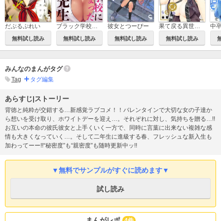
だぶるぷれい
ブラック学校に勤めてしまった先生
彼女とつーぴー
果て戻る異世界転生～何回やっても幼馴染に辿り着けない～
無料試し読み
無料試し読み
無料試し読み
無料試し読み
みんなのまんがタグ
Tag
タグ編集
あらすじ|ストーリー
背徳と純粋が交錯する…新感覚ラブコメ！！バレンタインで大切な女の子達か
ら想いを受け取り、ホワイトデーを迎え…。それぞれに対し、気持ちを贈る…!!
お互いの本命の彼氏彼女と上手くいく一方で、同時に言葉に出来ない複雑な感
情も大きくなっていく…。そして二年生に進級する春、フレッシュな新入生も
加わってーー!!“秘密度”も“親密度”も随時更新中ッ!!
▼無料でサンプルがすぐに読めます▼
試し読み
まんがレポ
4件