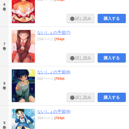
6
巻
試し読み
購入する
ないしょの予習(7)
154ページ
|
764pt
7
巻
試し読み
購入する
ないしょの予習(8)
162ページ
|
764pt
8
巻
試し読み
購入する
ないしょの予習(9)
164ページ
|
764pt
9
巻