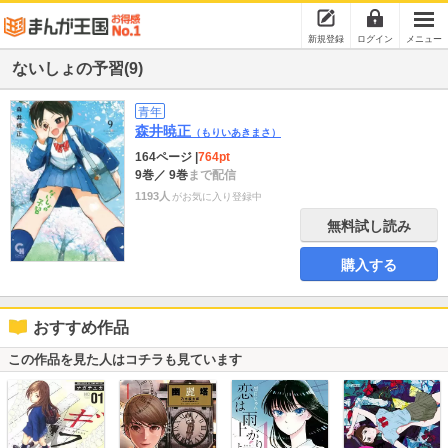
新規登録
ログイン
メニュー
ないしょの予習(9)
青年
森井暁正
（もりいあきまさ）
164ページ
|
764pt
9巻
／ 9巻
まで配信
1193人
がお気に入り登録中
無料試し読み
購入する
おすすめ作品
この作品を見た人はコチラも見ています