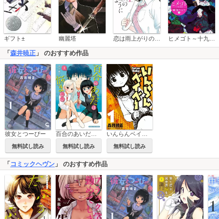
恋は雨上がりのように
ギフト±
幽麗塔
ヒメゴト～十九歳の制服～
「
森井暁正
」 のおすすめ作品
彼女とつーぴー
百合のあいだは悩ましい
いんらんベイベー
無料試し読み
無料試し読み
無料試し読み
「
コミックヘヴン
」 のおすすめ作品