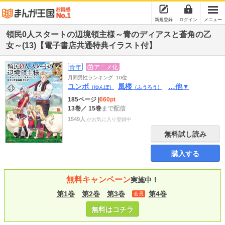
新規登録
ログイン
メニュー
領民0人スタートの辺境領主様～青のディアスと蒼角の乙
女～(13)【電子書店共通特典イラスト付】
青年
アニメ化
月間男性ランキング
10位
ユンボ
風楼
…他▼
（ゆんぼ）
（ふうろう）
185ページ
|
660pt
13巻
／ 15巻
まで配信
1549人
がお気に入り登録中
無料試し読み
購入する
無料キャンペーン
実施中！
第1巻
第2巻
第3巻
第4巻
会員
無料はコチラ