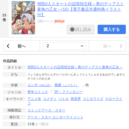
領民0人スタートの辺境領主様～青のディアスと
蒼角の乙女～(15)【電子書店共通特典イラスト
付】
15
巻
185ページ
|
660pt
試し読み
購入する
前へ
次へ
作品詳細
領民0人スタートの辺境領主様～青のディアスと蒼角の乙女～
タイトル
かな
りょうみんぜろにんすたーとのへんきょうりょうしゅさまあおのでぃあすと
そうかくのおとめ
ユンボ
風楼
…他
作家
（ゆんぼ）
（ふうろう）
青年コミック
SF・ファンタジー
ジャンル
アニメ化
コメディ
バトル
異世界
コミカライズ
スローライ
キーワード
フ
コミックアース・スター
掲載雑誌
アース・スター エンターテイメント
発行元
15巻
まで配信
配信