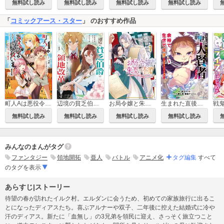
無料試し読み
無料試し読み
無料試し読み
無料試し読み
「
コミックアース・スター
」 のおすすめ作品
お局令嬢と朱夏の季節 ～冷徹宰相様のお飾りの妻になったはずが、溺愛されています～
町人Aは悪役令嬢をどうしても救いたい ～どぶと空と氷の姫君～
辺境の貧乏伯爵に嫁ぐことになったので領地改革に励みます ～the letter from Boule～
生まれた直後に捨てられたけど、前世が大賢者だったので余裕で生きてます ～最強赤ちゃん大暴走～
無料試し読み
無料試し読み
無料試し読み
無料試し読み
みんなのまんがタグ
ファンタジー
領地開拓
亜人
バトル
アニメ化
タグ編集
すべて
のタグを表示
あらすじ|ストーリー
待望の春が訪れたイルク村。エルダンに会うため、初めての家族旅行に出るこ
とになったディアスたち。喜ぶアルナーや双子、二年後に控えた結婚式に冷や
汗のディアス。新たに「血無し」の3兄弟を領民に迎え、さっそく旅立つこと