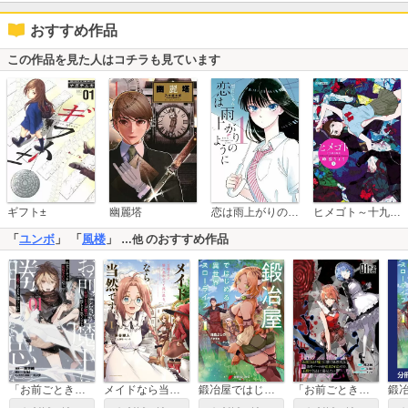
おすすめ作品
この作品を見た人はコチラも見ています
恋は雨上がりのように
ギフト±
幽麗塔
ヒメゴト～十九歳の制服～
「
ユンボ
」 「
風楼
」
のおすすめ作品
…他
「お前ごときが魔王に勝てると思うな」と勇者パーティを追放されたので、王都で気ままに暮らしたい THE COMIC
メイドなら当然です。 ～万能メイド、濡れ衣かぶって旅に出る。～
鍛冶屋ではじめる異世界スローライフ
「お前ごときが魔王に勝てると思うな」と勇者パーティを追放されたので、王都で気ままに暮らしたい【単話版】