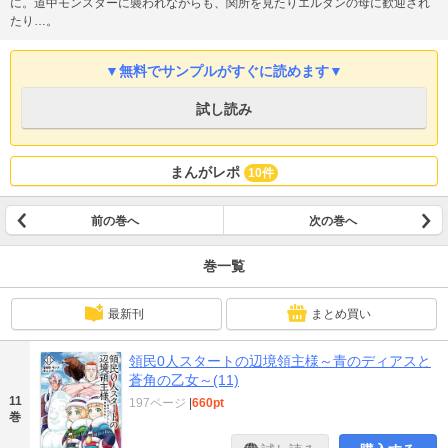
に。道中モンスターに襲われながらも、関所を見たりエルダンの母に歓迎され
たり…。
▼無料でサンプルがすぐに読めます▼
試し読み
まんがレポ
10件
前の巻へ
次の巻へ
巻一覧
最新刊
まとめ買い
領民0人スタートの辺境領主様～青のディアスと
蒼角の乙女～(11)
11
197ページ
|
660pt
巻