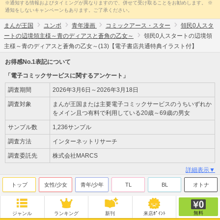
※通知する情報およびタイミングが異なりますので、併せて受け取ることをお勧めします。 ※
通知をしないキャンペーンもあります。ご了承ください。
まんが王国
ユンボ
青年漫画
コミックアース・スター
領民0人スタ
ートの辺境領主様～青のディアスと蒼角の乙女～
領民0人スタートの辺境領
主様～青のディアスと蒼角の乙女～(13)【電子書店共通特典イラスト付】
お得感No.1表記について
「電子コミックサービスに関するアンケート」
調査期間
2026年3月6日～2026年3月18日
調査対象
まんが王国または主要電子コミックサービスのうちいずれか
をメイン且つ有料で利用している20歳～69歳の男女
サンプル数
1,236サンプル
調査方法
インターネットリサーチ
調査委託先
株式会社MARCS
詳細表示▼
トップ
女性/少女
青年/少年
TL
BL
オトナ
無料
ジャンル
ランキング
新刊
来店ﾎﾟｲﾝﾄ