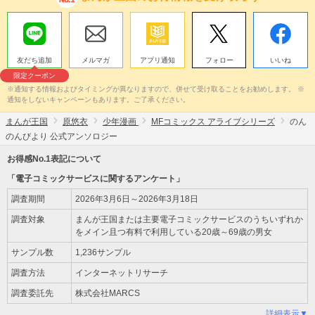
友だち追加
メルマガ
アプリ通知
フォロー
いいね
限定クーポン
※通知する情報およびタイミングが異なりますので、併せて受け取ることをお勧めします。 ※
通知をしないキャンペーンもあります。ご了承ください。
まんが王国
原悠衣
少年漫画
MFコミックス アライブシリーズ
のん
のんびより 公式アンソロジー
お得感No.1表記について
「電子コミックサービスに関するアンケート」
調査期間
2026年3月6日～2026年3月18日
調査対象
まんが王国または主要電子コミックサービスのうちいずれか
をメイン且つ有料で利用している20歳～69歳の男女
サンプル数
1,236サンプル
調査方法
インターネットリサーチ
調査委託先
株式会社MARCS
詳細表示▼