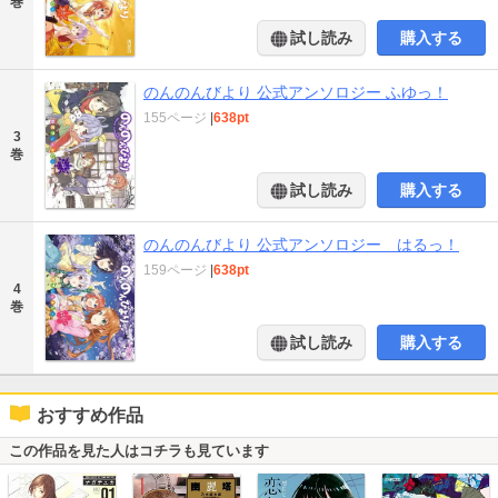
巻
試し読み
購入する
のんのんびより 公式アンソロジー ふゆっ！
155ページ
|
638pt
3
巻
試し読み
購入する
のんのんびより 公式アンソロジー はるっ！
159ページ
|
638pt
4
巻
試し読み
購入する
おすすめ作品
この作品を見た人はコチラも見ています