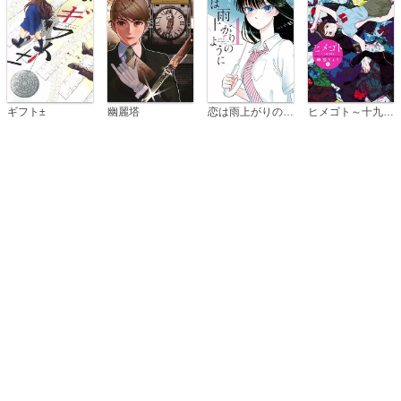
恋は雨上がりのように
ギフト±
幽麗塔
ヒメゴト～十九歳の制服～