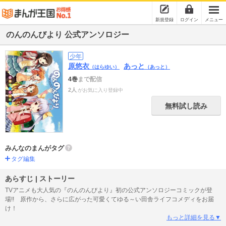
新規登録
ログイン
メニュー
のんのんびより 公式アンソロジー
少年
原悠衣
あっと
（はらゆい）
（あっと）
4巻
まで配信
2人
がお気に入り登録中
無料試し読み
みんなのまんがタグ
タグ編集
あらすじ | ストーリー
TVアニメも大人気の『のんのんびより』初の公式アンソロジーコミックが登
場!! 原作から、さらに広がった可愛くてゆる～い田舎ライフコメディをお届
け！
もっと詳細を見る▼