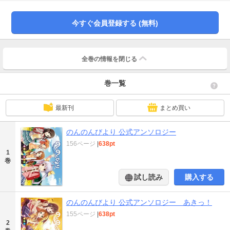
今すぐ会員登録する (無料)
全巻の情報を
閉じる
巻一覧
最新刊
まとめ買い
のんのんびより 公式アンソロジー
156ページ
|
638pt
1
巻
試し読み
購入する
のんのんびより 公式アンソロジー あきっ！
155ページ
|
638pt
2