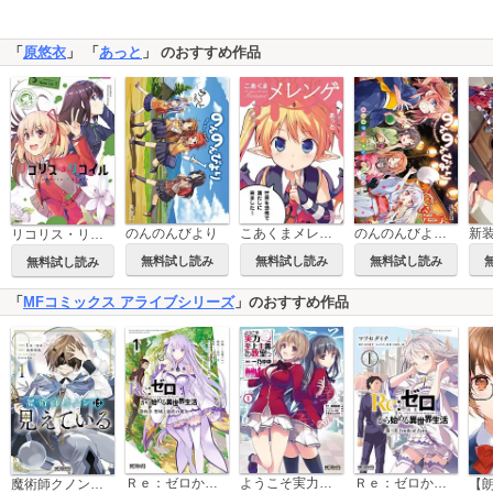
「
原悠衣
」 「
あっと
」 のおすすめ作品
のんのんびより
こあくまメレンゲ
のんのんびより 4コマアンソロジーコミック
リコリス・リコイル 公式コミックアンソロジー リピート
無料試し読み
無料試し読み
無料試し読み
無料試し読み
「
MFコミックス アライブシリーズ
」のおすすめ作品
Ｒｅ：ゼロから始める異世界生活 第四章 聖域と強欲の魔女
ようこそ実力至上主義の教室へ
Ｒｅ：ゼロから始める異世界生活 第三章 Truth of Zero
魔術師クノンは見えている