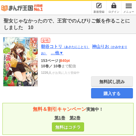
新規登録
ログイン
メニュー
聖女じゃなかったので、王宮でのんびりご飯を作ることに
しました 10
女性
朝谷コトリ
神山りお
（あさたにことり）
（かみやまり
…他▼
お）
153ページ
|
840pt
10巻
／ 10巻
まで配信
1226人
がお気に入り登録中
無料試し読み
購入する
無料＆割引キャンペーン
実施中！
第1巻
第2巻
無料はコチラ