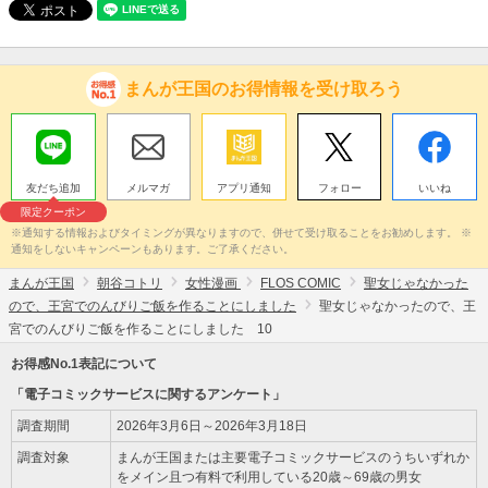
まんが王国のお得情報を受け取ろう
友だち追加
メルマガ
アプリ通知
フォロー
いいね
限定クーポン
※通知する情報およびタイミングが異なりますので、併せて受け取ることをお勧めします。 ※
通知をしないキャンペーンもあります。ご了承ください。
まんが王国
朝谷コトリ
女性漫画
FLOS COMIC
聖女じゃなかった
ので、王宮でのんびりご飯を作ることにしました
聖女じゃなかったので、王
宮でのんびりご飯を作ることにしました 10
お得感No.1表記について
「電子コミックサービスに関するアンケート」
調査期間
2026年3月6日～2026年3月18日
調査対象
まんが王国または主要電子コミックサービスのうちいずれか
をメイン且つ有料で利用している20歳～69歳の男女