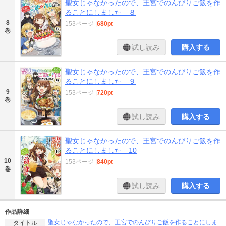
聖女じゃなかったので、王宮でのんびりご飯を作
ることにしました ８
8
153ページ
|
680pt
巻
試し読み
購入する
聖女じゃなかったので、王宮でのんびりご飯を作
ることにしました ９
9
153ページ
|
720pt
巻
試し読み
購入する
聖女じゃなかったので、王宮でのんびりご飯を作
ることにしました 10
10
153ページ
|
840pt
巻
試し読み
購入する
作品詳細
聖女じゃなかったので、王宮でのんびりご飯を作ることにしま
タイトル