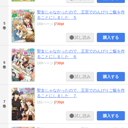
聖女じゃなかったので、王宮でのんびりご飯を作
ることにしました ５
5
169ページ
|
730pt
巻
試し読み
購入する
聖女じゃなかったので、王宮でのんびりご飯を作
ることにしました ６
6
169ページ
|
730pt
巻
試し読み
購入する
聖女じゃなかったので、王宮でのんびりご飯を作
ることにしました ７
7
161ページ
|
730pt
巻
試し読み
購入する