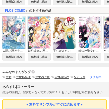
無料試し読み
無料試し読み
無料試し読み
無料試し読み
「
FLOS COMIC
」 のおすすめ作品
病弱な悪役令嬢ですが、婚約者が過保護すぎて逃げ出したい(私たち犬猿の仲でしたよね!?)
婚約破棄の悪意は娼館からお返しします
手札が多めのビクトリア
義妹が聖女だからと婚約破棄されましたが、私は妖精の愛し子です
無料試し読み
無料試し読み
無料試し読み
無料試し読み
みんなのまんがタグ
聖女
異世界料理
異世界ご飯
異世界転移
なろう系
タグ編集
あらすじ|ストーリー
鑑定の結果は、聖女じゃなくて太り気味！？ おいしい料理は私に任せなさい！
▼無料でサンプルがすぐに読めます▼