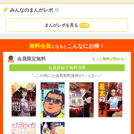
みんなのまんがレポ
まんがレポを見る
11件
無料会員
こんなにお得！
になると
会員限定無料
もっと無料が読める！
会員登録で無料増量
＼この他にも会員無料漫画がいっぱい／