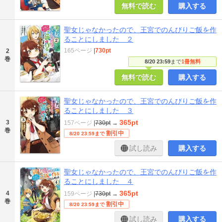
無料で読む
購入する
聖女じゃなかったので、王宮でのんびりご飯を作
ることにしました ２
165ページ
|
730pt
2
巻
8/20 23:59
まで
1冊無料
無料で読む
購入する
聖女じゃなかったので、王宮でのんびりご飯を作
ることにしました ３
365pt
3
157ページ
|
730pt
→
巻
割引中
8/20 23:59まで
試し読み
購入する
聖女じゃなかったので、王宮でのんびりご飯を作
ることにしました ４
365pt
4
159ページ
|
730pt
→
巻
割引中
8/20 23:59まで
試し読み
購入する