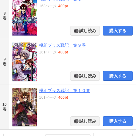
163ページ
|
400pt
8
巻
試し読み
購入する
桃組プラス戦記 第９巻
161ページ
|
400pt
9
巻
試し読み
購入する
桃組プラス戦記 第１０巻
161ページ
|
400pt
10
巻
試し読み
購入する