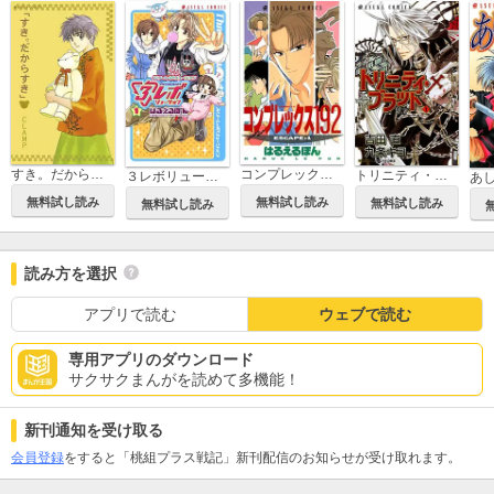
コンプレックス１９２
すき。だからすき
トリニティ・ブラッド
３レボリューション
あ
無料試し読み
無料試し読み
無料試し読み
無料試し読み
読み方を選択
アプリで読む
ウェブで読む
専用アプリのダウンロード
サクサクまんがを読めて多機能！
新刊通知を受け取る
会員登録
をすると「桃組プラス戦記」新刊配信のお知らせが受け取れます。