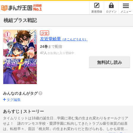
新規登録
ログイン
メニュー
桃組プラス戦記
少女
左近堂絵里
（さこんどうえり）
24巻
まで配信
47人
がお気に入り登録中
無料試し読み
みんなのまんがタグ
タグ編集
あらすじ | ストーリー
タイムリミットは18歳の誕生日…学園に潜む鬼の生まれ変わりをオールクリア
せよ！ 謎のマンモス学校・愛譚学園に転向してきたトラブル吸引体質の結喜
は、転校早々、昔話「桃太郎」の生まれ変わりだと告げられる。しかも前世で