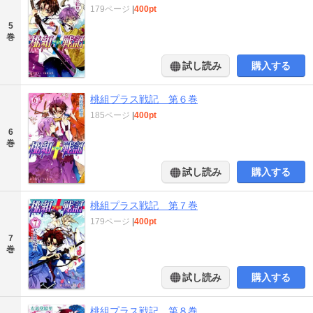
179ページ
|
400pt
5
巻
試し読み
購入する
桃組プラス戦記 第６巻
185ページ
|
400pt
6
巻
試し読み
購入する
桃組プラス戦記 第７巻
179ページ
|
400pt
7
巻
試し読み
購入する
桃組プラス戦記 第８巻