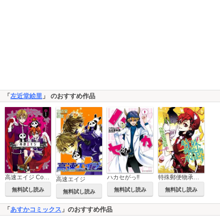
「
左近堂絵里
」 のおすすめ作品
高速エイジ Complete Edition
ハカセがっ!!
特殊郵便物承ります
高速エイジ
無料試し読み
無料試し読み
無料試し読み
無料試し読み
「
あすかコミックス
」のおすすめ作品