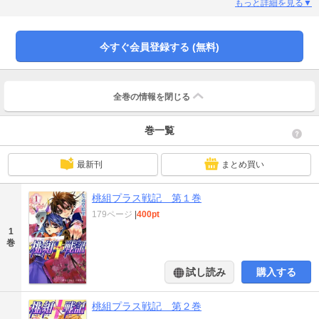
退治した鬼の呪いを解かなければ18歳までに死んでしまうという事実が…！学
もっと詳細を見る▼
園アクション・コメディ、待望の第1巻♪
今すぐ会員登録する (無料)
全巻の情報を
閉じる
巻一覧
最新刊
まとめ買い
桃組プラス戦記 第１巻
179ページ
|
400pt
1
巻
試し読み
購入する
桃組プラス戦記 第２巻