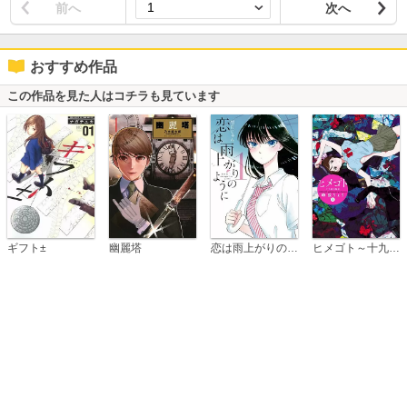
前へ
次へ
おすすめ作品
この作品を見た人はコチラも見ています
恋は雨上がりのように
ギフト±
幽麗塔
ヒメゴト～十九歳の制服～