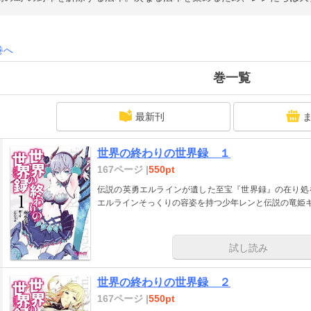
巻へ
巻一覧
最新刊
世界の終わりの世界録 １
167ページ |
550pt
伝説の英勇エルラインが遺した至宝『世界録』の在り処
エルラインそっくりの容姿を持つ少年レンと伝説の竜姫キ
試し読み
世界の終わりの世界録 ２
167ページ |
550pt