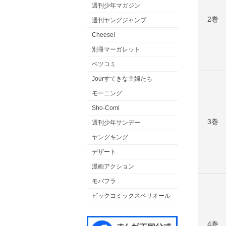
週刊少年マガジン
2巻
週刊ヤングジャンプ
Cheese!
別冊マーガレット
ベツコミ
Jourすてきな主婦たち
モーニング
Sho-Comi
3巻
週刊少年サンデー
ヤングキング
デザート
漫画アクション
モバフラ
ビックコミックスペリオール
4巻