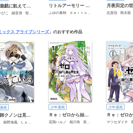
リトルアーモリー 電撃コミックアンソロジー
神は遊戯に飢えている。【分冊版】
ふゆの春秋
ｄａｉｔｏ
坂崎ふれでぃ
志賀伯
ほか
雨水龍
トミ
かぴこ
細音啓
智瀬といろ
ミックス アライブシリーズ
」のおすすめ作品
少年漫画
少年漫画
漫画
Ｒｅ：ゼロから始める異世界生活 第四章 聖域と強欲の魔女
魔術師クノンは見えている
花鶏ハルノ
相川有
長月達平
大塚真一郎
マツセダイチ
a
南野海風
Ｌａｒｕｈａ