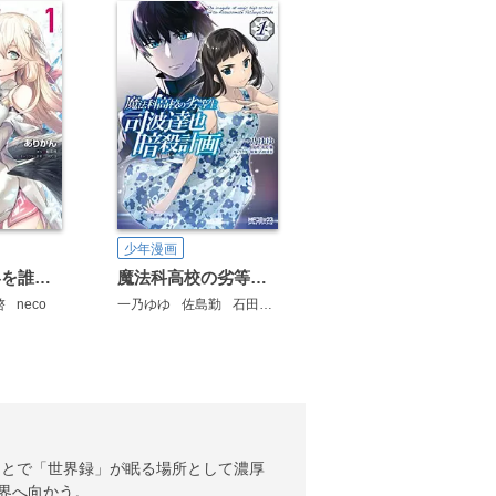
少年漫画
なぜ僕の世界を誰も覚えていないのか？
魔法科高校の劣等生 司波達也暗殺計画
啓
neco
一乃ゆゆ
佐島勤
石田可奈
ことで「世界録」が眠る場所として濃厚
界へ向かう。