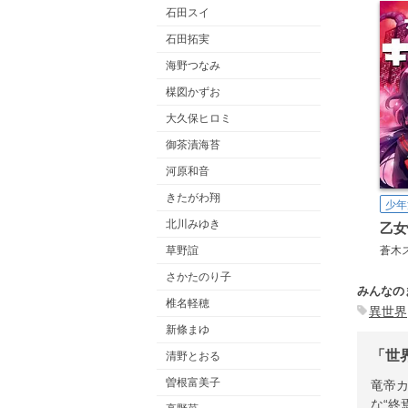
石田スイ
石田拓実
海野つなみ
楳図かずお
大久保ヒロミ
御茶漬海苔
河原和音
きたがわ翔
少年
北川みゆき
草野誼
蒼木
さかたのり子
みんなの
椎名軽穂
異世界
新條まゆ
「世
清野とおる
曽根富美子
竜帝
な“終