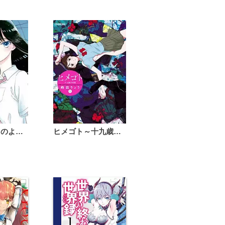
恋は雨上がりのように
ヒメゴト～十九歳の制服～