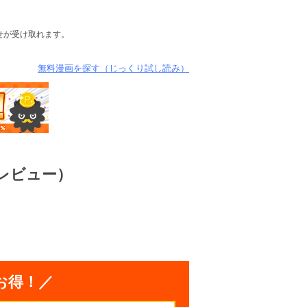
せが受け取れます。
無料漫画を探す（じっくり試し読み）
レビュー）
お得！／