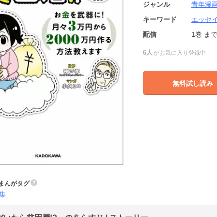
ジャンル
青年漫
キーワード
エッセ
配信
1巻
ま
6人
がお気に入り登録中
無料試し読み
まんがタグ
集