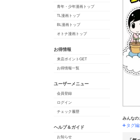
青年・少年漫画トップ
TL漫画トップ
BL漫画トップ
オトナ漫画トップ
お得情報
来店ポイントGET
お得情報一覧
ユーザーメニュー
会員登録
ログイン
チェック履歴
みんなの
タグ編
ヘルプ＆ガイド
お知らせ