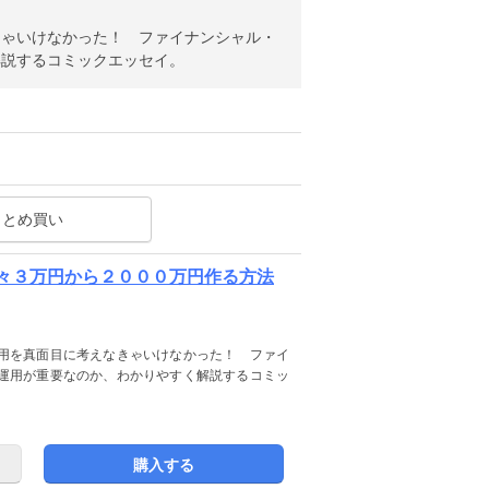
きゃいけなかった！ ファイナンシャル・
解説するコミックエッセイ。
まとめ買い
月々３万円から２０００万円作る方法
用を真面目に考えなきゃいけなかった！ ファイ
運用が重要なのか、わかりやすく解説するコミッ
購入する