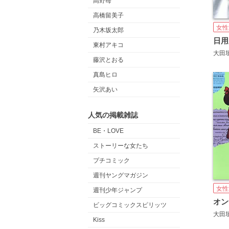
高野苺
高橋留美子
女性
乃木坂太郎
日用
東村アキコ
大田
藤沢とおる
真島ヒロ
矢沢あい
人気の掲載雑誌
BE・LOVE
ストーリーな女たち
プチコミック
週刊ヤングマガジン
女性
週刊少年ジャンプ
ビッグコミックスピリッツ
大田
Kiss