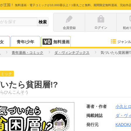
が王国！
無料漫画・電子コミックが10,000冊以上！1冊丸ごと無料、期間限定無料漫画、完結作
ログイン
会員登録
初め
少女
青年/少年
無料漫画
ジャン
ロ
青年漫画・コミック
ダ・ヴィンチブックス
気づいたら貧困層!
コミック
いたら貧困層!?
らひんこんそう
著者・作者
小久ヒ
掲載雑誌
ダ・ヴ
発行元
KADOK