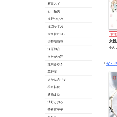
石田スイ
石田拓実
海野つなみ
楳図かずお
大久保ヒロミ
女性
御茶漬海苔
小久
河原和音
きたがわ翔
「
ダ・ヴ
北川みゆき
草野誼
さかたのり子
椎名軽穂
新條まゆ
清野とおる
曽根富美子