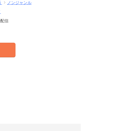
画
ノンジャンル
イ
で配信