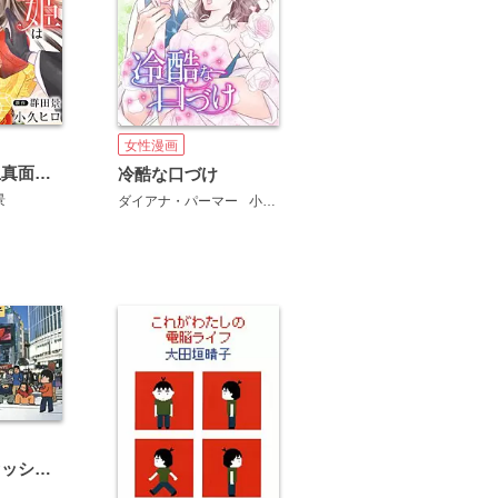
女性漫画
傾城の姫は生真面目な婚約者に溺れる
冷酷な口づけ
景
ダイアナ・パーマー
小久ヒロ
ふつうのファッション