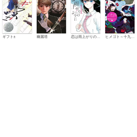
恋は雨上がりのように
ギフト±
幽麗塔
ヒメゴト～十九歳の制服～