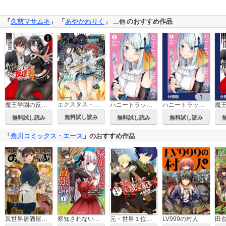
「
久慈マサムネ
」 「
あやかわりく
」
のおすすめ作品
…他
エクスタス・オンライン
魔王学園の反逆者～人類初の魔王候補、眷属少女と王座を目指して成り上がる～
ハニートラップ・シェアハウス
ハニートラップ・シェアハウス【分冊版】
無料試し読み
無料試し読み
無料試し読み
無料試し読み
「
角川コミックス・エース
」のおすすめ作品
異世界居酒屋「のぶ」
LV999の村人
察知されない最強職
元・世界１位のサブキャラ育成日記 ～廃プレイヤー、異世界を攻略中！～