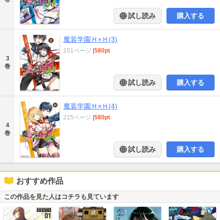
試し読み
購入する
魔装学園Ｈ×Ｈ(3)
151ページ
|
580pt
3
巻
試し読み
購入する
魔装学園Ｈ×Ｈ(4)
215ページ
|
580pt
4
巻
試し読み
購入する
おすすめ作品
この作品を見た人はコチラも見ています