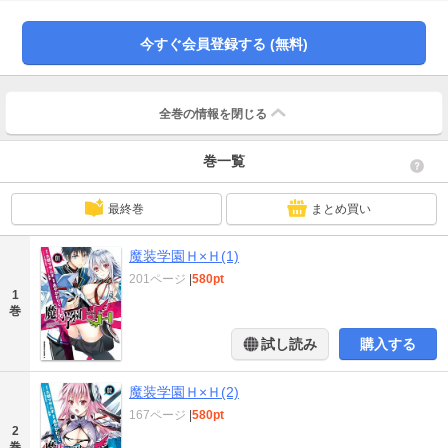
今すぐ会員登録する (無料)
全巻の情報を
閉じる
巻一覧
最終巻
まとめ買い
魔装学園Ｈ×Ｈ(1)
201ページ
|
580pt
1
巻
試し読み
購入する
魔装学園Ｈ×Ｈ(2)
167ページ
|
580pt
2
巻