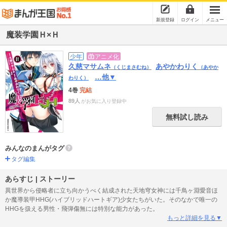
新規登録
ログイン
メニュー
魔装学園Ｈ×Ｈ
少年
アニメ化
久慈マサムネ
あやかわりく
（くじまさむね）
（あやか
…他▼
わりく）
4巻
完結
89人
がお気に入り登録中
無料試し読み
みんなのまんがタグ
タグ編集
あらすじ | ストーリー
異世界から侵略者に立ち向かうべく結成された天地穹女神には千鳥ヶ淵愛音ほ
か魔導装甲HHG(ハイブリッドハートギア)少女たちがいた。そのなかで唯一の
HHGを扱える男性・飛弾傷無には特別な能力があった。
もっと詳細を見る▼