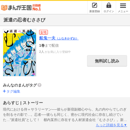
新規登録
ログイン
メニュー
派遣の忍者むささび
女性
船鬼一夫
（ふなきかずお）
1巻
まで配信
2人
がお気に入り登録中
無料試し読み
みんなのまんがタグ
タグ編集
あらすじ | ストーリー
現代における侍＝サラリーマン──彼らが新宿副都心やら、丸の内やらでしのぎ
を削るその影で…。忍者──彼らも同じく、密かに現代社会に存在し続けてい
た…“派遣社員”として！ 都内某所に存在する人材派遣会社「むささび」。新入
社員の平茸凡太郎と無駄に熱い同期の山田駄作もまた現代に存在する“忍者”だっ
もっと詳細を見る▼