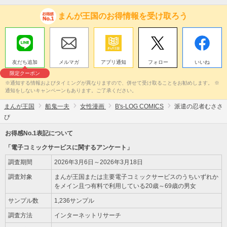
まんが王国のお得情報を受け取ろう
友だち追加
メルマガ
アプリ通知
フォロー
いいね
限定クーポン
※通知する情報およびタイミングが異なりますので、併せて受け取ることをお勧めします。 ※
通知をしないキャンペーンもあります。ご了承ください。
まんが王国
船鬼一夫
女性漫画
B's-LOG COMICS
派遣の忍者むささ
び
お得感No.1表記について
「電子コミックサービスに関するアンケート」
調査期間
2026年3月6日～2026年3月18日
調査対象
まんが王国または主要電子コミックサービスのうちいずれか
をメイン且つ有料で利用している20歳～69歳の男女
サンプル数
1,236サンプル
調査方法
インターネットリサーチ