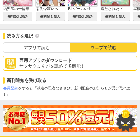
結界師の一輪華
悪役令嬢レベル99 ～私は裏ボスですが魔王ではありません～
BLゲームの主人公の弟であることに気がつきました
追放されたドラゴン好き令嬢は、北方辺境伯の愛に気づかない
無料試し読み
無料試し読み
無料試し読み
無料試し読み
読み方を選択
アプリで読む
ウェブで読む
専用アプリのダウンロード
サクサクまんがを読めて多機能！
新刊通知を受け取る
会員登録
をすると「派遣の忍者むささび」新刊配信のお知らせが受け取れま
す。