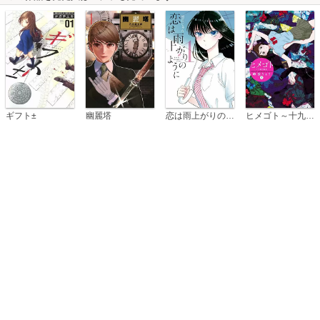
恋は雨上がりのように
ギフト±
幽麗塔
ヒメゴト～十九歳の制服～