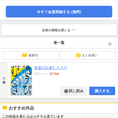
た。「がいＣＨＵ！」の船鬼一夫が贈る待望の新作!! 現代を生きる忍者の生き
様をとくと見よ!!
今すぐ会員登録する (無料)
全巻の情報を
閉じる
巻一覧
最新刊
まとめ買い
派遣の忍者むささび
131ページ
|
574pt
1
巻
試し読み
購入する
おすすめ作品
この作品を見た人はコチラも見ています