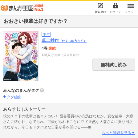
新規登録
ログイン
メニュー
おおきい後輩は好きですか？
少年
卓二雄作
（たくじゆうさく）
4巻
完結
138人
がお気に入り登録中
無料試し読み
みんなのまんがタグ
タグ編集
あらすじ | ストーリー
僕の１コ下の後輩は色々デカい！ 図書委員の小方悠はなぜか、変な後輩・大森
さんに懐かれ、なでられ、可愛がられることに!? ド天然な大森さんに振り回さ
れながら、今日もドタバタな日常が幕を開ける――!!!
もっと詳細を見る▼