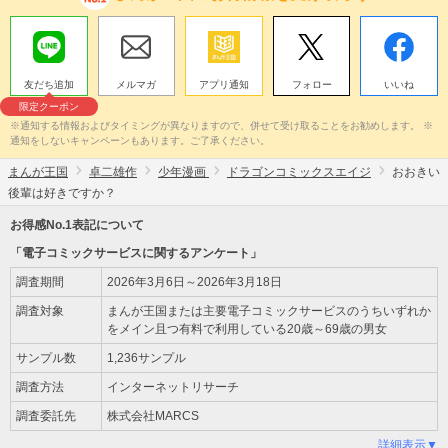
友だち追加
メルマガ
アプリ通知
フォロー
いいね
限定クーポン
※通知する情報およびタイミングが異なりますので、併せて受け取ることをお勧めします。 ※
通知をしないキャンペーンもあります。ご了承ください。
まんが王国
卓二雄作
少年漫画
ドラゴンコミックスエイジ
おおきい
後輩は好きですか？
お得感No.1表記について
「電子コミックサービスに関するアンケート」
調査期間
2026年3月6日～2026年3月18日
調査対象
まんが王国または主要電子コミックサービスのうちいずれか
をメイン且つ有料で利用している20歳～69歳の男女
サンプル数
1,236サンプル
調査方法
インターネットリサーチ
調査委託先
株式会社MARCS
詳細表示▼