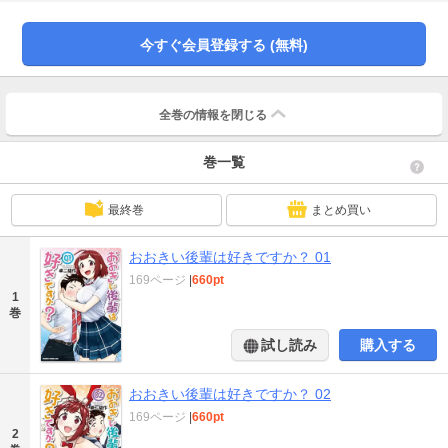
今すぐ会員登録する (無料)
全巻の情報を
閉じる
巻一覧
最終巻
まとめ買い
おおきい後輩は好きですか？ 01
169ページ
|
660pt
1
巻
試し読み
購入する
おおきい後輩は好きですか？ 02
169ページ
|
660pt
2