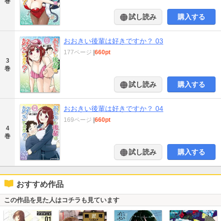
巻
試し読み
購入する
おおきい後輩は好きですか？ 03
177ページ
|
660pt
3
巻
試し読み
購入する
おおきい後輩は好きですか？ 04
169ページ
|
660pt
4
巻
試し読み
購入する
おすすめ作品
この作品を見た人はコチラも見ています