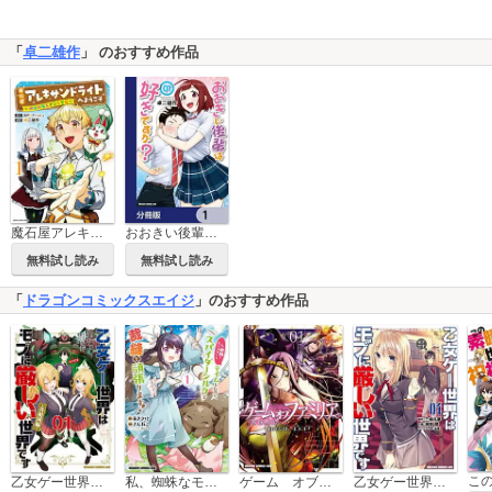
「
卓二雄作
」 のおすすめ作品
魔石屋アレキサンドライトへようこそ ～規格外魔石で商売繁盛～
おおきい後輩は好きですか？【分冊版】
無料試し読み
無料試し読み
「
ドラゴンコミックスエイジ
」のおすすめ作品
乙女ゲー世界はモブに厳しい世界です【共和国編】
私、蜘蛛なモンスターをテイムしたので、スパイダーシルクで裁縫を頑張ります！
ゲーム オブ ファミリア-家族戦記-
乙女ゲー世界はモブに厳しい世界です