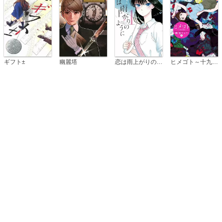
恋は雨上がりのように
ギフト±
幽麗塔
ヒメゴト～十九歳の制服～