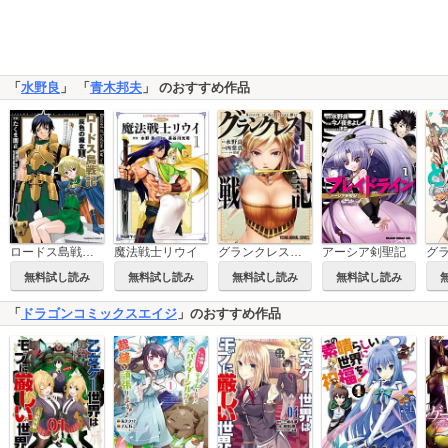
「
水野良
」 「
青木邦夫
」 のおすすめ作品
ロードス島戦記 灰色の魔女
アーシア剣聖記
魔法戦士リウイ
グランクレスト戦記
無料試し読み
無料試し読み
無料試し読み
無料試し読み
「
ドラゴンコミックスエイジ
」のおすすめ作品