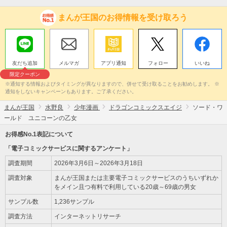
まんが王国のお得情報を受け取ろう
友だち追加
メルマガ
アプリ通知
フォロー
いいね
限定クーポン
※通知する情報およびタイミングが異なりますので、併せて受け取ることをお勧めします。 ※
通知をしないキャンペーンもあります。ご了承ください。
まんが王国
水野良
少年漫画
ドラゴンコミックスエイジ
ソード・ワ
ールド ユニコーンの乙女
お得感No.1表記について
「電子コミックサービスに関するアンケート」
調査期間
2026年3月6日～2026年3月18日
調査対象
まんが王国または主要電子コミックサービスのうちいずれか
をメイン且つ有料で利用している20歳～69歳の男女
サンプル数
1,236サンプル
調査方法
インターネットリサーチ