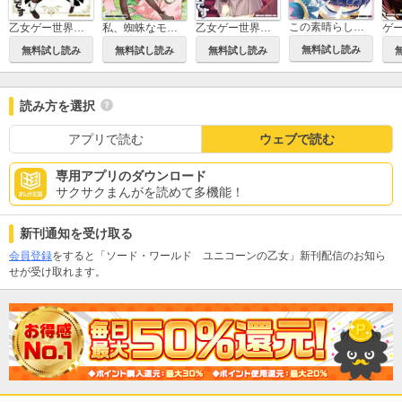
この素晴らしい世界に祝福を！
乙女ゲー世界はモブに厳しい世界です【共和国編】
私、蜘蛛なモンスターをテイムしたので、スパイダーシルクで裁縫を頑張ります！
乙女ゲー世界はモブに厳しい世界です
無料試し読み
無料試し読み
無料試し読み
無料試し読み
読み方を選択
アプリで読む
ウェブで読む
専用アプリのダウンロード
サクサクまんがを読めて多機能！
新刊通知を受け取る
会員登録
をすると「ソード・ワールド ユニコーンの乙女」新刊配信のお知ら
せが受け取れます。