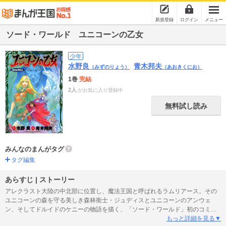
新規登録
ログイン
メニュー
ソード・ワールド ユニコーンの乙女
少年
水野良
青木邦夫
（みずのりょう）
（あおきくにお）
1巻
完結
2人
がお気に入り登録中
無料試し読み
みんなのまんがタグ
タグ編集
あらすじ | ストーリー
アレクラスト大陸の中北部に位置し、魔法王国と呼ばれるラムリアース。その
ユニコーンの森を守る美しき森林衛士・ジュディスとユニコーンのアンウェ
ン、そしてドルイドのケニーの物語を描く、「ソード・ワールド」初のコミッ
クス！
もっと詳細を見る▼