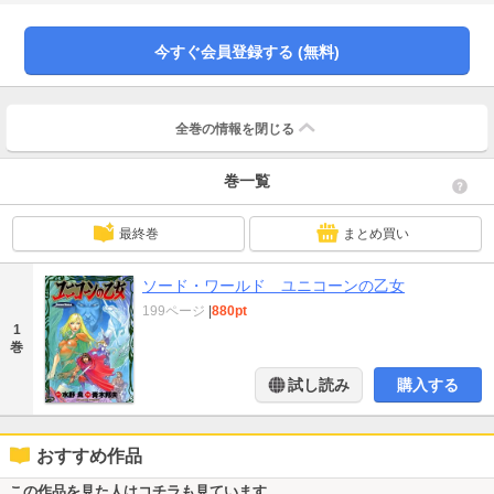
今すぐ会員登録する (無料)
全巻の情報を
閉じる
巻一覧
最終巻
まとめ買い
ソード・ワールド ユニコーンの乙女
199ページ
|
880pt
1
巻
試し読み
購入する
おすすめ作品
この作品を見た人はコチラも見ています