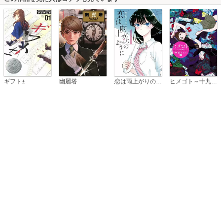
恋は雨上がりのように
ギフト±
幽麗塔
ヒメゴト～十九歳の制服～