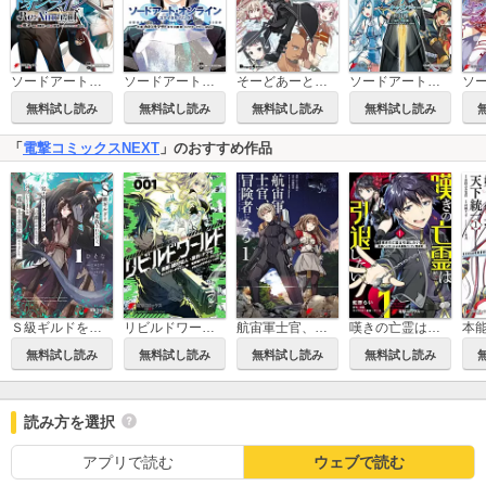
ソードアート・オンライン Re:Aincrad
ソードアート・オンライン ユナイタル・リング
そーどあーと☆おんらいん。
ソードアート・オンライン キャリバー
無料試し読み
無料試し読み
無料試し読み
無料試し読み
「
電撃コミックスNEXT
」のおすすめ作品
Ｓ級ギルドを追放されたけど、実は俺だけドラゴンの言葉がわかるので、気付いたときには竜騎士の頂点を極めてました。
リビルドワールド
航宙軍士官、冒険者になる
嘆きの亡霊は引退したい ～最弱ハンターによる最強パーティ育成術～
無料試し読み
無料試し読み
無料試し読み
無料試し読み
読み方を選択
アプリで読む
ウェブで読む