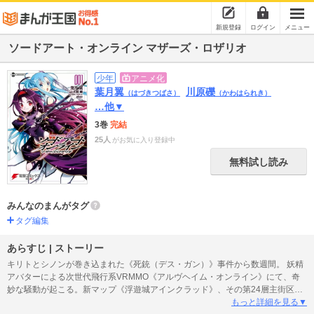
新規登録
ログイン
メニュー
ソードアート・オンライン マザーズ・ロザリオ
少年
アニメ化
葉月翼
川原礫
（はづきつばさ）
（かわはられき）
…他▼
3巻
完結
25人
がお気に入り登録中
無料試し読み
みんなのまんがタグ
タグ編集
あらすじ | ストーリー
キリトとシノンが巻き込まれた《死銃（デス・ガン）》事件から数週間。 妖精
アバターによる次世代飛行系VRMMO《アルヴヘイム・オンライン》にて、奇
妙な騒動が起こる。新マップ《浮遊城アインクラッド》、その第24層主街区北
部に現われる謎のアバターは、自身の持つ《オリジナル・ソードスキル》を賭
もっと詳細を見る▼