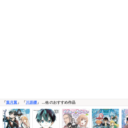
「
葉月翼
」 「
川原礫
」
のおすすめ作品
…他