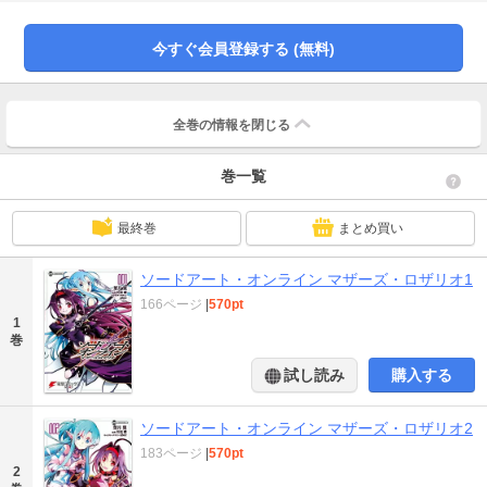
け、1体1の対戦で、すべてを蹴散らし続けているという。 《黒の剣士》キリト
すらも打ち負かした、《絶剣》と呼ばれるその剣豪アバターにアスナも決闘を
挑むのだが、結果、紙一重の差で敗北してしまう。 しかし、そのデュエルが終
今すぐ会員登録する (無料)
わるやいなや、《絶剣》はアスナを自身のギルドに誘い始めた!? 《絶剣》と呼
ばれるほどの剣の冴え。そこには、とある秘密が隠されており──。 『マザー
ズ・ロザリオ』 編、登場！
全巻の情報を
閉じる
巻一覧
最終巻
まとめ買い
ソードアート・オンライン マザーズ・ロザリオ1
166ページ
|
570pt
1
巻
試し読み
購入する
ソードアート・オンライン マザーズ・ロザリオ2
183ページ
|
570pt
2