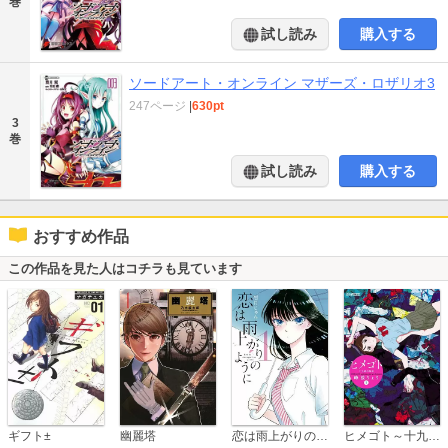
巻
試し読み
購入する
ソードアート・オンライン マザーズ・ロザリオ3
247ページ
|
630pt
3
巻
試し読み
購入する
おすすめ作品
この作品を見た人はコチラも見ています
恋は雨上がりのように
ギフト±
幽麗塔
ヒメゴト～十九歳の制服～