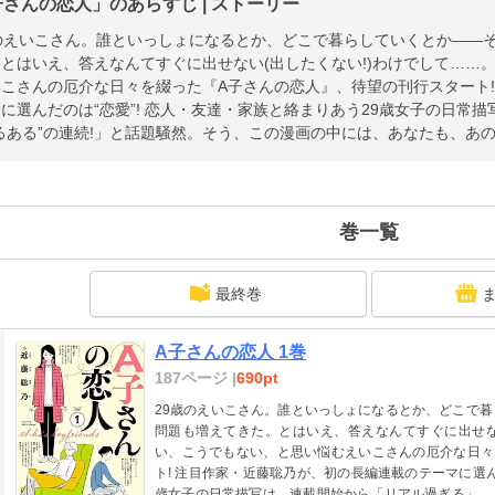
子さんの恋人」のあらすじ | ストーリー
歳のえいこさん。誰といっしょになるとか、どこで暮らしていくとか――
とはいえ、答えなんてすぐに出せない(出したくない!)わけでして……
こさんの厄介な日々を綴った『A子さんの恋人』、待望の刊行スタート!
に選んだのは“恋愛”! 恋人・友達・家族と絡まりあう29歳女子の日常
るある”の連続!」と話題騒然。そう、この漫画の中には、あなたも、あ
巻一覧
最終巻
A子さんの恋人 1巻
187ページ |
690pt
29歳のえいこさん。誰といっしょになるとか、どこで
問題も増えてきた。とはいえ、答えなんてすぐに出せな
い、こうでもない、と思い悩むえいこさんの厄介な日々
ト! 注目作家・近藤聡乃が、初の長編連載のテーマに選ん
歳女子の日常描写は、連載開始から「リアル過ぎる」、「