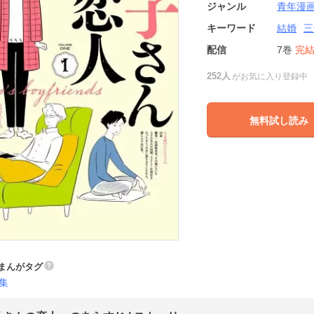
ジャンル
青年漫
キーワード
結婚
三
配信
7巻
完
252人
がお気に入り登録中
無料試し読み
まんがタグ
集