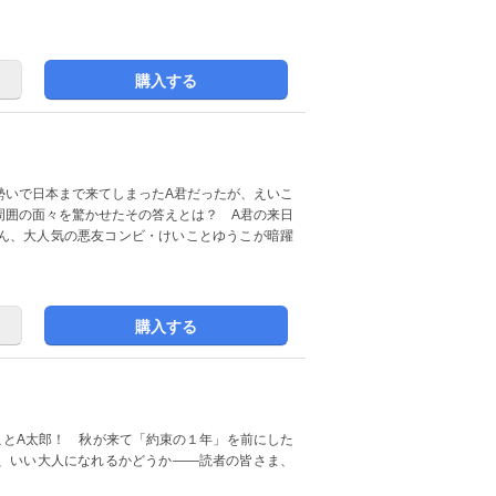
購入する
勢いで日本まで来てしまったA君だったが、えいこ
周囲の面々を驚かせたその答えとは？ A君の来日
ん、大人気の悪友コンビ・けいことゆうこが暗躍
購入する
ことA太郎！ 秋が来て「約束の１年」を前にした
、いい大人になれるかどうか――読者の皆さま、