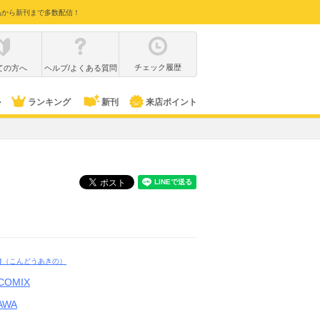
品から新刊まで多数配信！
チェック履歴
ての方へ
ヘルプ/よくある質問
ル
ランキング
新刊
来店ポイント
乃
（こんどうあきの）
COMIX
AWA