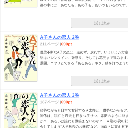
画の中には、あなたも、あの子も、あいつもいるのです
試し読み
A子さんの恋人 2巻
211ページ |
690pt
優柔不断なA子の恋は、進めず、戻れず、いよいよ八方
語はバレンタイン、雛祭り、そしてお花見まで進みます
展開、ニヤリとできる「あるある」ネタ、膝を打つよう
試し読み
A子さんの恋人 3巻
187ページ |
690pt
劣勢ながらも日本で奮闘するＡ太郎と、優勢ながらもア
関係は、現在と過去を行きつ戻りつ、悪夢のように絡
か？ あるいは誰にも微笑まないのか？ Ａ君の浮気未
会してしまう“大学教授のお葬式”など、面白さに震える“