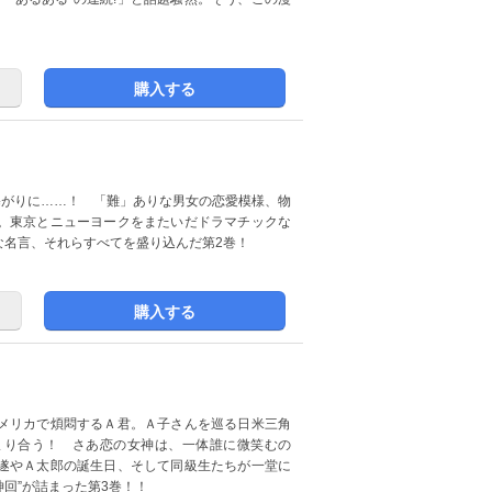
。
購入する
塞がりに……！ 「難」ありな男女の恋愛模様、物
。東京とニューヨークをまたいだドラマチックな
な名言、それらすべてを盛り込んだ第2巻！
購入する
メリカで煩悶するＡ君。Ａ子さんを巡る日米三角
まり合う！ さあ恋の女神は、一体誰に微笑むの
遂やＡ太郎の誕生日、そして同級生たちが一堂に
神回”が詰まった第3巻！！