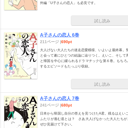
外編「U子さんの恋人」も必見です。
試し読み
A子さんの恋人 6巻
211ページ |
690pt
大人げない大人たちの迷走恋愛模様、いよいよ最終幕。
と会って遂にひとつの結論に辿りつく。えいこ、そして
と帰国を中心に綴られるドラマチックな第６巻。もちろ
するエピソードもたっぷり収録。
試し読み
A子さんの恋人 7巻
241ページ |
680pt
日本から帰国し自分の答えを見つけたA君。残るはえい
ふたりが進む道とは？ さあ大人げなかった大人たちが
ぜひ見届けて下さい。