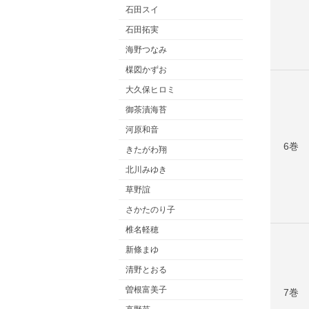
石田スイ
石田拓実
海野つなみ
楳図かずお
大久保ヒロミ
御茶漬海苔
河原和音
6巻
きたがわ翔
北川みゆき
草野誼
さかたのり子
椎名軽穂
新條まゆ
清野とおる
曽根富美子
7巻