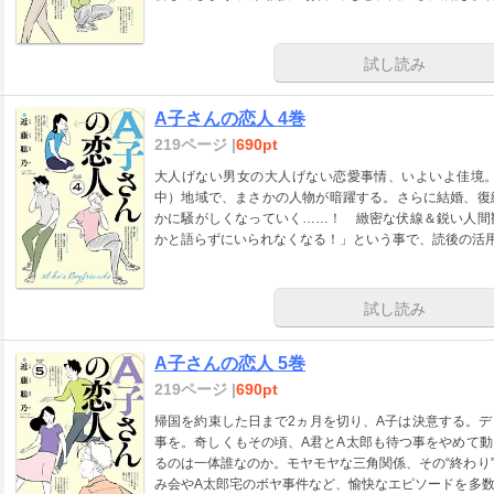
試し読み
A子さんの恋人 4巻
219ページ |
690pt
大人げない男女の大人げない恋愛事情、いよいよ佳境
中）地域で、まさかの人物が暗躍する。さらに結婚、復
かに騒がしくなっていく……！ 緻密な伏線＆鋭い人間
かと語らずにいられなくなる！」という事で、読後の活
試し読み
A子さんの恋人 5巻
219ページ |
690pt
帰国を約束した日まで2ヵ月を切り、A子は決意する。
事を。奇しくもその頃、A君とA太郎も待つ事をやめて
るのは一体誰なのか。モヤモヤな三角関係、その“終わり
み会やA太郎宅のボヤ事件など、愉快なエピソードを多