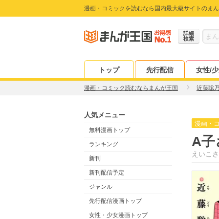
漫画・コミックを読むなら国内最大級サイトのまん
詳細
検索
トップ
先行配信
女性/
漫画・コミック読むならまんが王国
近藤聡
人気メニュー
漫画・
無料漫画トップ
A子
ランキング
えいこさ
新刊
新刊配信予定
ジャンル
先行配信漫画トップ
女性・少女漫画トップ