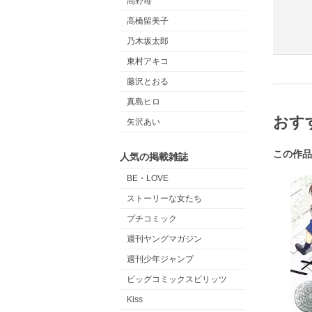
高野苺
高橋留美子
乃木坂太郎
東村アキコ
藤沢とおる
真島ヒロ
おす
矢沢あい
この作品
人気の掲載雑誌
BE・LOVE
ストーリーな女たち
プチコミック
週刊ヤングマガジン
週刊少年ジャンプ
ビッグコミックスピリッツ
Kiss