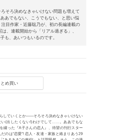
そろそろ決めなきゃいけない問題も増えて
。ああでもない、こうでもない、と思い悩
 注目作家・近藤聡乃が、初の長編連載の
描写は、連載開始から「リアル過ぎる」、
の子も、あいつもいるのです。
まとめ買い
暮らしていくとか――そろそろ決めなきゃいけない
い(出したくない!)わけでして……。ああでもな
を綴った『A子さんの恋人』、待望の刊行スター
だのは“恋愛”! 恋人・友達・家族と絡まりあう29
“あるある”の連続!」と話題騒然。そう、この漫