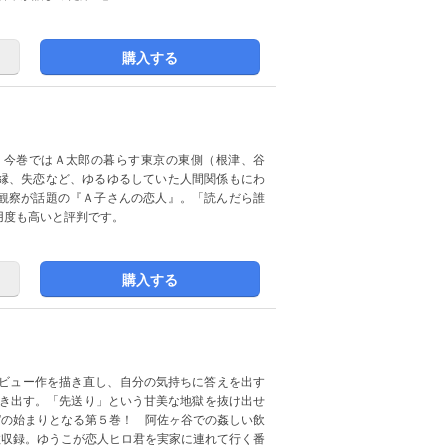
購入する
。今巻ではＡ太郎の暮らす東京の東側（根津、谷
縁、失恋など、ゆるゆるしていた人間関係もにわ
観察が話題の『Ａ子さんの恋人』。「読んだら誰
用度も高いと評判です。
購入する
デビュー作を描き直し、自分の気持ちに答えを出す
動き出す。「先送り」という甘美な地獄を抜け出せ
”の始まりとなる第５巻！ 阿佐ヶ谷での姦しい飲
数収録。ゆうこが恋人ヒロ君を実家に連れて行く番