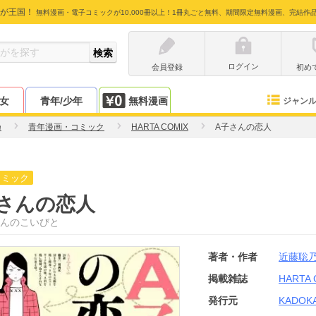
が王国！
無料漫画・電子コミックが10,000冊以上！1冊丸ごと無料、期間限定無料漫画、完結作
ログイン
会員登録
初め
少女
青年/少年
無料漫画
ジャン
乃
青年漫画・コミック
HARTA COMIX
A子さんの恋人
コミック
さんの恋人
んのこいびと
著者・作者
近藤聡
掲載雑誌
HARTA 
発行元
KADOK