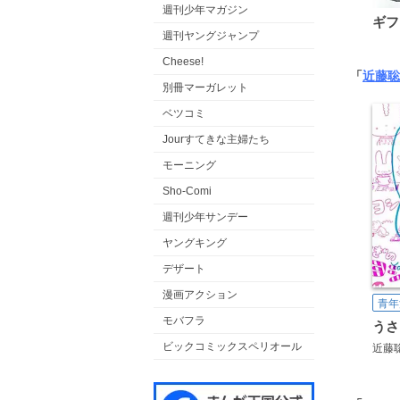
週刊少年マガジン
ギフ
週刊ヤングジャンプ
Cheese!
「
近藤聡
別冊マーガレット
ベツコミ
Jourすてきな主婦たち
モーニング
Sho-Comi
週刊少年サンデー
ヤングキング
デザート
漫画アクション
青年
モバフラ
うさ
ビックコミックスペリオール
近藤