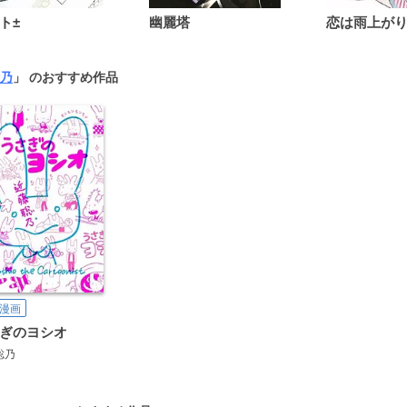
ト±
幽麗塔
乃
」 のおすすめ作品
漫画
ぎのヨシオ
聡乃