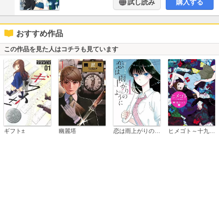
試し読み
購入する
おすすめ作品
この作品を見た人はコチラも見ています
恋は雨上がりのように
ギフト±
幽麗塔
ヒメゴト～十九歳の制服～