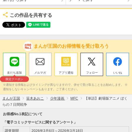
この作品を共有する
まんが王国のお得情報を受け取ろう
友だち追加
メルマガ
アプリ通知
フォロー
いいね
限定クーポン
※通知する情報およびタイミングが異なりますので、併せて受け取ることをお勧めします。 ※
通知をしないキャンペーンもあります。ご了承ください。
まんが王国
笹木あおこ
少年漫画
MFC
【単話】劇場版アニメ ぼく
らの７日間戦争
お得感No.1表記について
「電子コミックサービスに関するアンケート」
調査期間
2026年3月6日～2026年3月18日