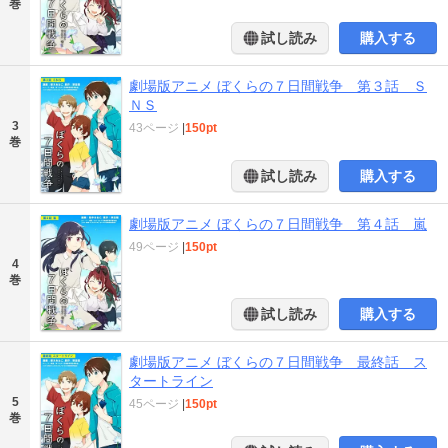
巻
試し読み
購入する
劇場版アニメ ぼくらの７日間戦争 第３話 Ｓ
ＮＳ
3
43ページ
|
150pt
巻
試し読み
購入する
劇場版アニメ ぼくらの７日間戦争 第４話 嵐
49ページ
|
150pt
4
巻
試し読み
購入する
劇場版アニメ ぼくらの７日間戦争 最終話 ス
タートライン
5
45ページ
|
150pt
巻