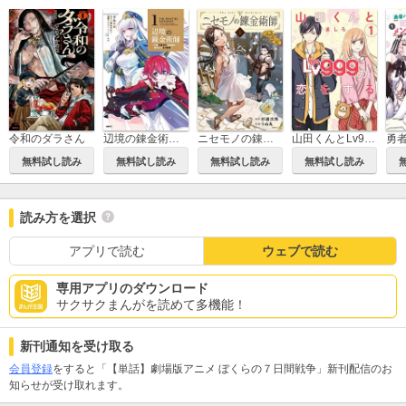
令和のダラさん
辺境の錬金術師 ～今更予算ゼロの職場に戻るとかもう無理～
ニセモノの錬金術師
山田くんとLv999の恋をする
無料試し読み
無料試し読み
無料試し読み
無料試し読み
読み方を選択
アプリで読む
ウェブで読む
専用アプリのダウンロード
サクサクまんがを読めて多機能！
新刊通知を受け取る
会員登録
をすると「【単話】劇場版アニメ ぼくらの７日間戦争」新刊配信のお
知らせが受け取れます。