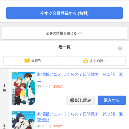
2019年12月公開の劇場アニメ、『ぼくらの７日間戦争』堂々のコミカライズ!!
今すぐ会員登録する (無料)
全巻の情報を
閉じる
巻一覧
最新刊
まとめ買い
劇場版アニメ ぼくらの７日間戦争 第１話 逃
亡
1
49ページ
|
150pt
巻
試し読み
購入する
劇場版アニメ ぼくらの７日間戦争 第２話 迎
撃作戦
2
45ページ
|
150pt