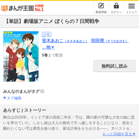
新規登録
ログイン
メニュー
【単話】劇場版アニメ ぼくらの７日間戦争
少年
笹木あおこ
宗田理
（ささきあおこ）
（そうだおさむ）
…他▼
5巻
まで配信
無料試し読み
みんなのまんがタグ
タグ編集
あらすじ | ストーリー
舞台は2020年。インドア派の高校二年生・守は、隣の家の可憐な少女の綾に思
いを寄せていた。しかし綾は大人の都合で引っ越しをすることになり、彼女と
離れたくない守は勇気を振り絞り、家出計画をもちかける――。大ベストセラ
ーの小説『ぼくらの七日間戦争』が時代を超え、新たな冒険を巻き起こす。
もっと詳細を見る▼