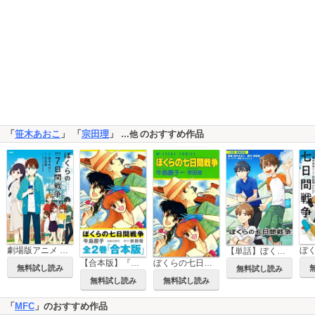
「
笹木あおこ
」 「
宗田理
」
のおすすめ作品
…他
劇場版アニメ ぼくらの７日間戦争
【単話】ぼくらの七日間戦争
【合本版】『ぼくらの七日間戦争』
ぼくらの七日間戦争
無料試し読み
無料試し読み
無料試し読み
無料試し読み
「
MFC
」のおすすめ作品