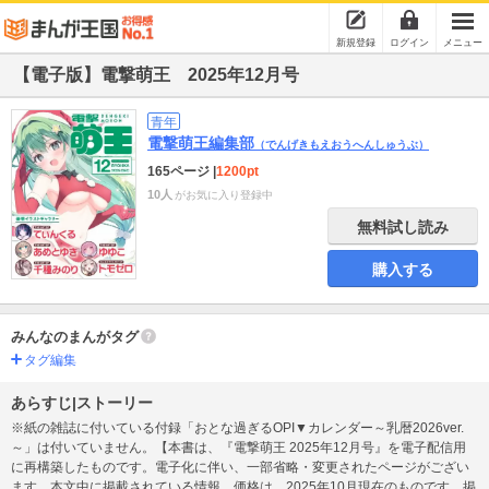
新規登録
ログイン
メニュー
【電子版】電撃萌王 2025年12月号
青年
電撃萌王編集部
（でんげきもえおうへんしゅうぶ）
165ページ
|
1200pt
10人
がお気に入り登録中
無料試し読み
購入する
みんなのまんがタグ
タグ編集
あらすじ|ストーリー
※紙の雑誌に付いている付録「おとな過ぎるOPI▼カレンダー～乳暦2026ver.
～」は付いていません。【本書は、『電撃萌王 2025年12月号』を電子配信用
に再構築したものです。電子化に伴い、一部省略・変更されたページがござい
ます。本文中に掲載されている情報、価格は、2025年10月現在のものです。掲