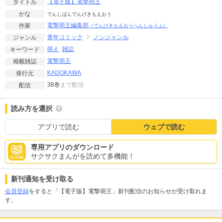
【電子版】電撃萌王
タイトル
かな
でんしばんでんげきもえおう
電撃萌王編集部
作家
（でんげきもえおうへんしゅうぶ）
青年コミック
ノンジャンル
ジャンル
萌え
雑誌
キーワード
電撃萌王
掲載雑誌
KADOKAWA
発行元
38巻
まで配信
配信
読み方を選択
アプリで読む
ウェブで読む
専用アプリのダウンロード
サクサクまんがを読めて多機能！
新刊通知を受け取る
会員登録
をすると「【電子版】電撃萌王」新刊配信のお知らせが受け取れま
す。