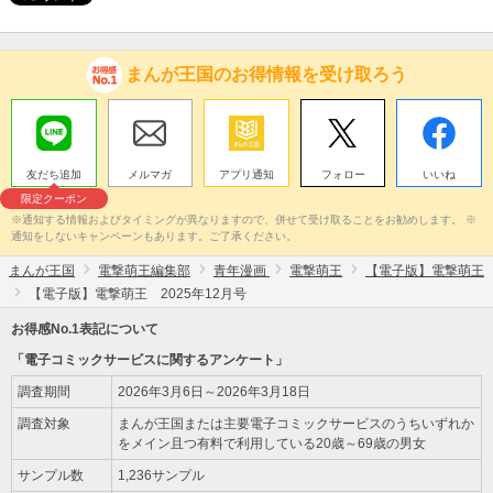
まんが王国のお得情報を受け取ろう
友だち追加
メルマガ
アプリ通知
フォロー
いいね
限定クーポン
※通知する情報およびタイミングが異なりますので、併せて受け取ることをお勧めします。 ※
通知をしないキャンペーンもあります。ご了承ください。
まんが王国
電撃萌王編集部
青年漫画
電撃萌王
【電子版】電撃萌王
【電子版】電撃萌王 2025年12月号
お得感No.1表記について
「電子コミックサービスに関するアンケート」
調査期間
2026年3月6日～2026年3月18日
調査対象
まんが王国または主要電子コミックサービスのうちいずれか
をメイン且つ有料で利用している20歳～69歳の男女
サンプル数
1,236サンプル