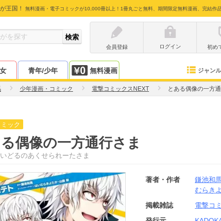
が王国！
無料漫画・電子コミックが10,000冊以上！1冊丸ごと無料、期間限定無料漫画、完結作
ログイン
会員登録
初め
少女
青年/少年
無料漫画
ジャン
馬
少年漫画・コミック
電撃コミックスNEXT
とある偶像の一方通
コミック
ある偶像の一方通行さま
いどるのあくせられーたさま
著者・作者
鎌池和
むらき
掲載雑誌
電撃コミ
発行元
KADOK