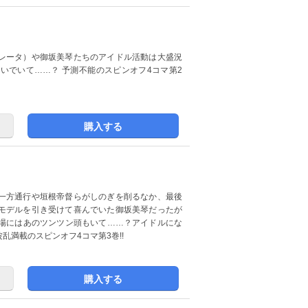
レータ）や御坂美琴たちのアイドル活動は大盛況
いでいて……？ 予測不能のスピンオフ4コマ第2
購入する
一方通行や垣根帝督らがしのぎを削るなか、最後
モデルを引き受けて喜んでいた御坂美琴だったが
場にはあのツンツン頭もいて……？アイドルにな
満載のスピンオフ4コマ第3巻!!
購入する