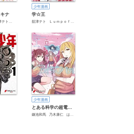
少年漫画
マキナ
学☆王
津テト
れい亜
舘津テト
ＬｕｍｐｏｆＳｕｇａｒ
梱枝りこ
少年漫画
とある科学の超電磁砲外伝 アストラル・バディ
鎌池和馬
乃木康仁
はいむらきよたか