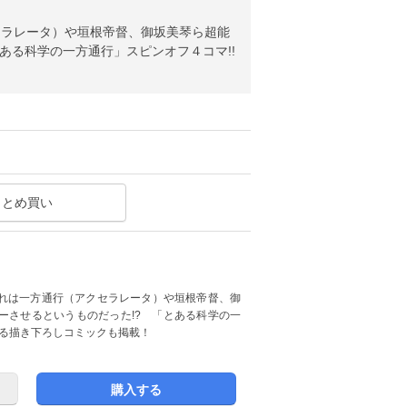
セラレータ）や垣根帝督、御坂美琴ら超能
ある科学の一方通行」スピンオフ４コマ!!
まとめ買い
れは一方通行（アクセラレータ）や垣根帝督、御
ーさせるというものだった!? 「とある科学の一
わる描き下ろしコミックも掲載！
購入する