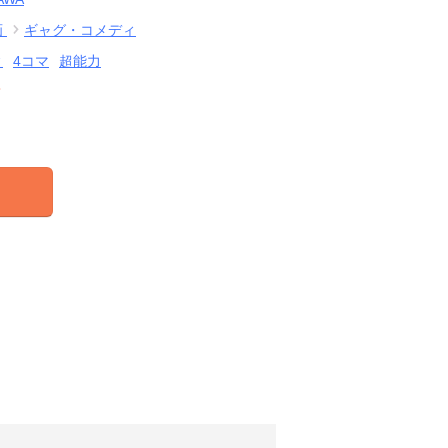
画
ギャグ・コメディ
ィ
4コマ
超能力
結