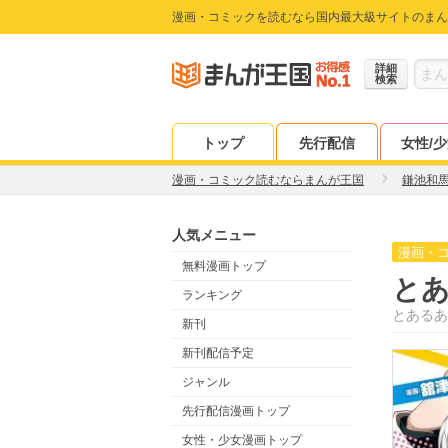
漫画・コミックを読むなら国内最大級サイトのまん
詳細
検索
トップ
先行配信
女性/
漫画・コミック読むならまんが王国
鎌池和
人気メニュー
漫画・
無料漫画トップ
と
ランキング
とあるあ
新刊
新刊配信予定
ジャンル
先行配信漫画トップ
女性・少女漫画トップ