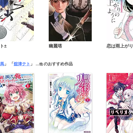
ト±
幽麗塔
馬
」 「
舘津テト
」
のおすすめ作品
…他