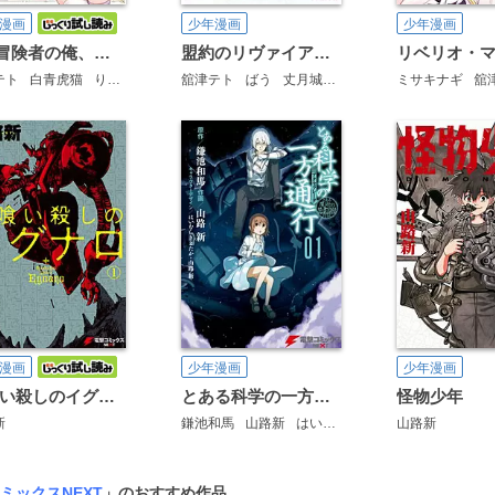
漫画
少年漫画
少年漫画
D級冒険者の俺、なぜか勇者パーティーに勧誘されたあげく、王女につきまとわれてる
盟約のリヴァイアサン
リベリオ・
テト
白青虎猫
りいちゅ
舘津テト
ばう
丈月城
仁村有志
ミサキナギ
舘
漫画
少年漫画
少年漫画
星喰い殺しのイグナロ
とある科学の一方通行
怪物少年
新
鎌池和馬
山路新
はいむらきよたか
山路新
ミックスNEXT
」のおすすめ作品