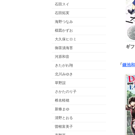
石田スイ
石田拓実
海野つなみ
楳図かずお
大久保ヒロミ
ギフ
御茶漬海苔
河原和音
「
鎌池和
きたがわ翔
北川みゆき
草野誼
さかたのり子
椎名軽穂
新條まゆ
清野とおる
曽根富美子