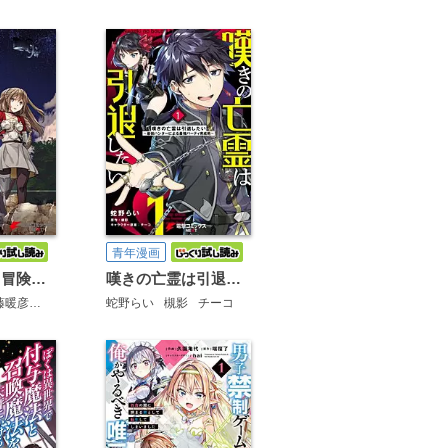
青年漫画
航宙軍士官、冒険者になる
嘆きの亡霊は引退したい ～最弱ハンターによる最強パーティ育成術～
藤暖彦
ｈｉｍｅｓｕｚ
蛇野らい
槻影
チーコ