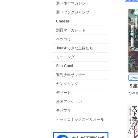
週刊少年マガジン
週刊ヤングジャンプ
Cheese!
別冊マーガレット
ベツコミ
Jourすてきな主婦たち
モーニング
Sho-Comi
週刊少年サンデー
少年
ヤングキング
デザート
ひそ
漫画アクション
モバフラ
ビックコミックスペリオール