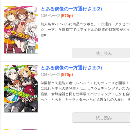
とある偶像の一方通行さま(2)
136ページ |
570pt
無人島サバイバルに商品コラボと、一方通行（アクセラ
☆ 一方、学園都市ではアイドルの幽霊の目撃談が相次
巻!!
試し読み
とある偶像の一方通行さま(3)
136ページ |
570pt
学園都市で超能力者（レベル５）たちのレースが開幕！
に現れた本当の勝利者とは……？ウェディングドレスの
宿敵・食蜂操祈と同じ仕事場でバッティング！しかも会
った「とある」キャラクターたちが遠慮なしの大暴れ！波乱
試し読み