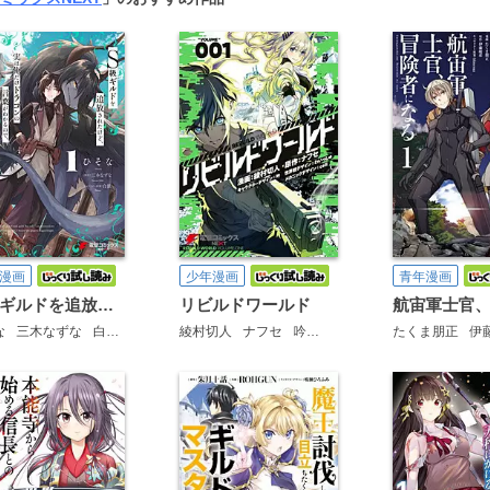
漫画
少年漫画
青年漫画
Ｓ級ギルドを追放されたけど、実は俺だけドラゴンの言葉がわかるので、気付いたときには竜騎士の頂点を極めてました。
リビルドワールド
な
三木なずな
白狼
綾村切人
ナフセ
吟
わいっしゅ
たくま朋正
cell
伊