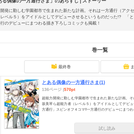
ある偶像の一方通行さま」のあらすじ | ストーリー
力開発に勤しむ学園都市で生まれた新たな計画。それは一方通行（アク
レベル５）をアイドルとしてデビューさせるというものだった!? 「と
通行のデビューにまつわる描き下ろしコミックも掲載！
巻一覧
最終巻
とある偶像の一方通行さま(1)
136ページ |
570pt
超能力開発に勤しむ学園都市で生まれた新たな計画。そ
坂美琴ら超能力者（レベル５）をアイドルとしてデビュ
方通行」スピンオフ４コマ!!一方通行のデビューにまつ
試し読み