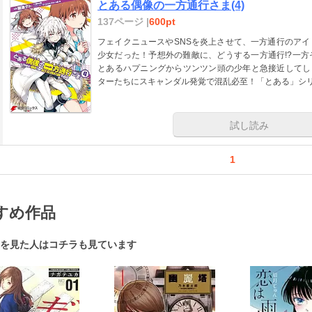
とある偶像の一方通行さま(4)
137ページ |
600pt
フェイクニュースやSNSを炎上させて、一方通行のア
少女だった！予想外の難敵に、どうする一方通行!?一
とあるハプニングからツンツン頭の少年と急接近してし
ターたちにスキャンダル発覚で混乱必至！「とある」シリ
試し読み
1
すめ作品
を見た人はコチラも見ています