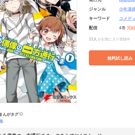
ジャンル
少年漫
キーワード
コメデ
配信
4巻
完
13人
がお気に入り登録中
無料試し読み
まんがタグ
集