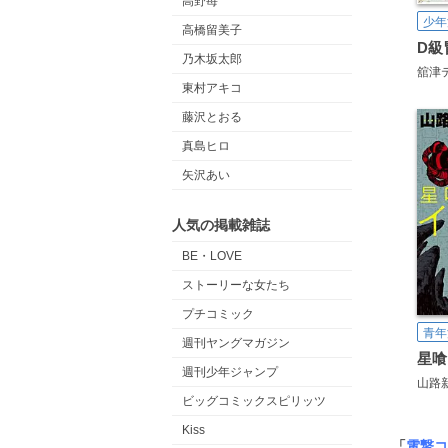
高野苺
少年
高橋留美子
乃木坂太郎
舘津
東村アキコ
藤沢とおる
真島ヒロ
矢沢あい
人気の掲載雑誌
BE・LOVE
ストーリーな女たち
プチコミック
青年
週刊ヤングマガジン
週刊少年ジャンプ
山路
ビッグコミックスピリッツ
Kiss
「
電撃コ