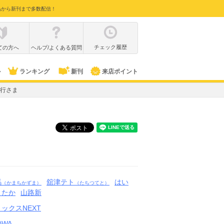
品から新刊まで多数配信！
チェック履歴
ての方へ
ヘルプ/よくある質問
ル
ランキング
新刊
来店ポイント
行さま
馬
舘津テト
はい
（かまちかずま）
（たちつてと）
よたか
山路新
ックスNEXT
AWA