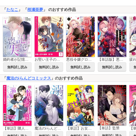
「
たなこ
」 「
桜瀬亜夢
」 のおすすめ作品
婚約者が記憶喪失になりまして～私のことを忘れたはずの彼がなぜか溺愛してきます～
お堅い王子の艶事
悪役令嬢グロリア・フォン・コードウェルの断罪と復讐@COMIC
【単話版】悪役令嬢グロリア・フォン・コードウェルの断罪と復讐@COMIC
無料試し読み
無料試し読み
無料試し読み
無料試し読み
「
魔法のiらんどコミックス
」のおすすめ作品
【単話】監禁
【単話】隣人は鬼畜上司～溺愛マンション暮らし～
魔法のiらんどCOMICS 溺愛
【単話】お女ヤン!!
無料試し読み
無料試し読み
無料試し読み
無料試し読み