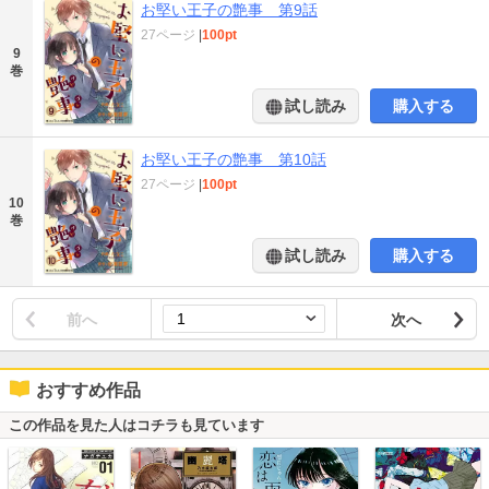
お堅い王子の艶事 第9話
27ページ
|
100pt
9
巻
試し読み
購入する
お堅い王子の艶事 第10話
27ページ
|
100pt
10
巻
試し読み
購入する
前へ
次へ
おすすめ作品
この作品を見た人はコチラも見ています