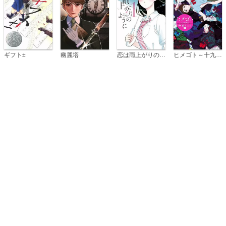
恋は雨上がりのように
ギフト±
幽麗塔
ヒメゴト～十九歳の制服～