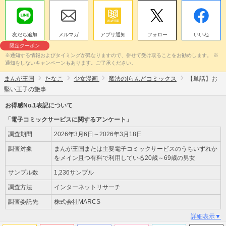
友だち追加
メルマガ
アプリ通知
フォロー
いいね
限定クーポン
※通知する情報およびタイミングが異なりますので、併せて受け取ることをお勧めします。 ※
通知をしないキャンペーンもあります。ご了承ください。
まんが王国
たなこ
少女漫画
魔法のiらんどコミックス
【単話】お
堅い王子の艶事
お得感No.1表記について
「電子コミックサービスに関するアンケート」
調査期間
2026年3月6日～2026年3月18日
調査対象
まんが王国または主要電子コミックサービスのうちいずれか
をメイン且つ有料で利用している20歳～69歳の男女
サンプル数
1,236サンプル
調査方法
インターネットリサーチ
調査委託先
株式会社MARCS
詳細表示▼