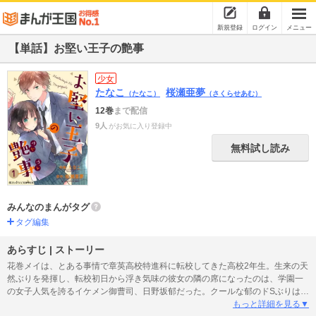
新規登録
ログイン
メニュー
【単話】お堅い王子の艶事
少女
たなこ
桜瀬亜夢
（たなこ）
（さくらせあむ）
12巻
まで配信
9人
がお気に入り登録中
無料試し読み
みんなのまんがタグ
タグ編集
あらすじ | ストーリー
花巻メイは、とある事情で章英高校特進科に転校してきた高校2年生。生来の天
然ぶりを発揮し、転校初日から浮き気味の彼女の隣の席になったのは、学園一
の女子人気を誇るイケメン御曹司、日野坂郁だった。クールな郁のドSぶりはメ
イにも容赦なく降り注ぎ、お互いの第一印象は最悪もいいところ。だが、同じ
もっと詳細を見る▼