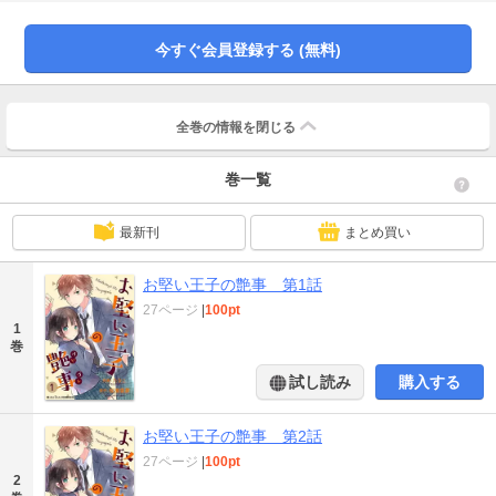
高校に通うメイの初恋の相手、唯の登場により、2人の関係は変化していく。メ
イの悲しい過去を知った郁は次第に心惹かれていき……。
今すぐ会員登録する (無料)
全巻の情報を
閉じる
巻一覧
最新刊
まとめ買い
お堅い王子の艶事 第1話
27ページ
|
100pt
1
巻
試し読み
購入する
お堅い王子の艶事 第2話
27ページ
|
100pt
2