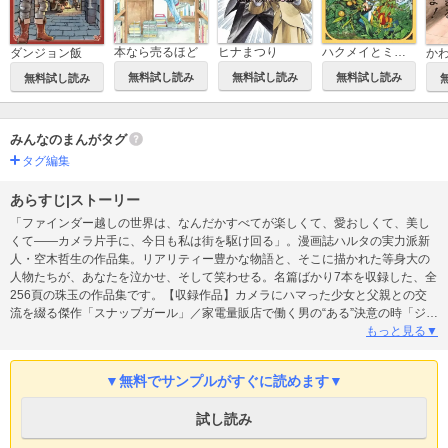
本なら売るほど
ヒナまつり
ハクメイとミコチ
ダンジョン飯
無料試し読み
無料試し読み
無料試し読み
無料試し読み
みんなのまんがタグ
タグ編集
あらすじ|ストーリー
「ファインダー越しの世界は、なんだかすべてが楽しくて、愛おしくて、美し
くて――カメラ片手に、今日も私は街を駆け回る」。漫画誌ハルタの実力派新
人・空木哲生の作品集。リアリティー豊かな物語と、そこに描かれた等身大の
人物たちが、あなたを泣かせ、そして笑わせる。名篇ばかり7本を収録した、全
256頁の珠玉の作品集です。【収録作品】カメラにハマった少女と父親との交
流を綴る傑作「スナップガール」／家電量販店で働く男の“ある”決意の時「ジャ
ーかポットか」／昭和初期の東京に生きる母子を描く「町火消し」／登山を女
もっと見る▼
の子視点で語る「停滞女子」「北進して」／リストラパパの“嘘”の１日「鈴木家
の案件」／適齢期の男女に訪れた飼い猫の死「ふたりの港」
▼無料でサンプルがすぐに読めます▼
試し読み