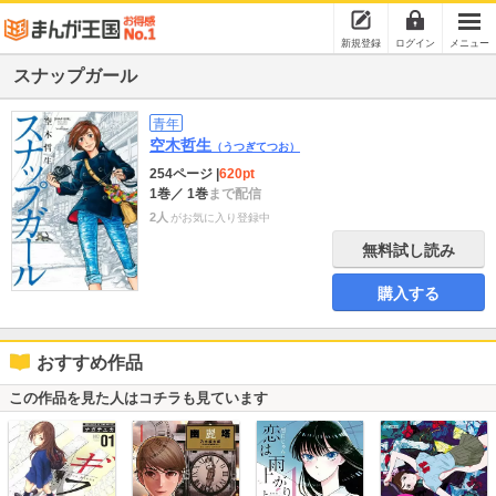
新規登録
ログイン
メニュー
スナップガール
青年
空木哲生
（うつぎてつお）
254ページ
|
620pt
1巻
／ 1巻
まで配信
2人
がお気に入り登録中
無料試し読み
購入する
おすすめ作品
この作品を見た人はコチラも見ています