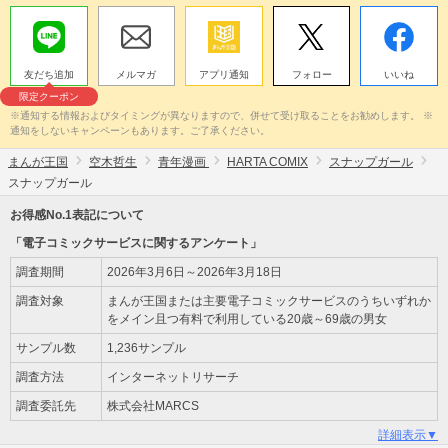
友だち追加
メルマガ
アプリ通知
フォロー
いいね
限定クーポン
※通知する情報およびタイミングが異なりますので、併せて受け取ることをお勧めします。 ※
通知をしないキャンペーンもあります。ご了承ください。
まんが王国
空木哲生
青年漫画
HARTA COMIX
スナップガール
スナップガール
お得感No.1表記について
「電子コミックサービスに関するアンケート」
調査期間
2026年3月6日～2026年3月18日
調査対象
まんが王国または主要電子コミックサービスのうちいずれか
をメイン且つ有料で利用している20歳～69歳の男女
サンプル数
1,236サンプル
調査方法
インターネットリサーチ
調査委託先
株式会社MARCS
詳細表示▼