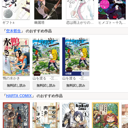
恋は雨上がりのように
ギフト±
幽麗塔
ヒメゴト～十九歳の制服～
「
空木哲生
」 のおすすめ作品
山を渡る -三多摩大岳部録-
鴨の水かき
山を渡る -三多摩大岳部録-【分冊版】
無料試し読み
無料試し読み
無料試し読み
「
HARTA COMIX
」 のおすすめ作品