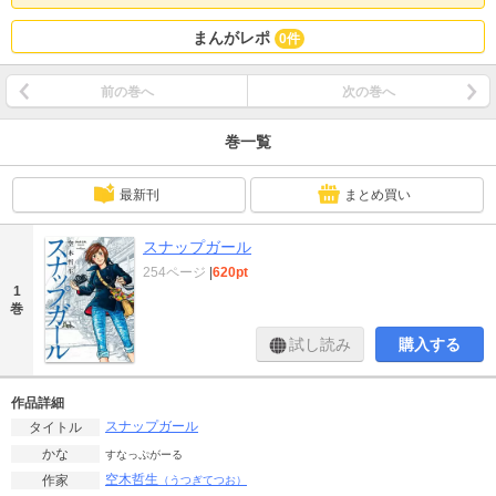
まんがレポ
0件
前の巻へ
次の巻へ
巻一覧
最新刊
まとめ買い
スナップガール
254ページ
|
620pt
1
巻
試し読み
購入する
作品詳細
スナップガール
タイトル
かな
すなっぷがーる
空木哲生
作家
（うつぎてつお）