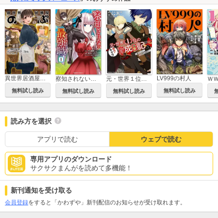
異世界居酒屋「のぶ」
LV999の村人
察知されない最強職
元・世界１位のサブキャラ育成日記 ～廃プレイヤー、異世界を攻略中！～
無料試し読み
無料試し読み
無料試し読み
無料試し読み
読み方を選択
アプリで読む
ウェブで読む
専用アプリのダウンロード
サクサクまんがを読めて多機能！
新刊通知を受け取る
会員登録
をすると「かわずや」新刊配信のお知らせが受け取れます。