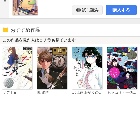
試し読み
購入する
おすすめ作品
この作品を見た人はコチラも見ています
恋は雨上がりのように
ギフト±
幽麗塔
ヒメゴト～十九歳の制服～