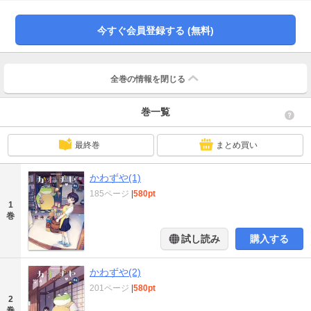
今すぐ会員登録する (無料)
全巻の情報を
閉じる
巻一覧
最終巻
まとめ買い
かわずや(1)
185ページ
|
580pt
1
巻
試し読み
購入する
かわずや(2)
201ページ
|
580pt
2
巻