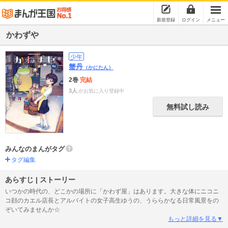
新規登録
ログイン
メニュー
かわずや
少年
蟹丹
（かにたん）
2巻
完結
3人
がお気に入り登録中
無料試し読み
みんなのまんがタグ
タグ編集
あらすじ | ストーリー
いつかの時代の、どこかの場所に「かわず屋」はあります。大きな体にニコニ
コ顔のカエル店長とアルバイトの女子高生ゆうの、うららかなる日常風景をの
ぞいてみませんか☆
もっと詳細を見る▼