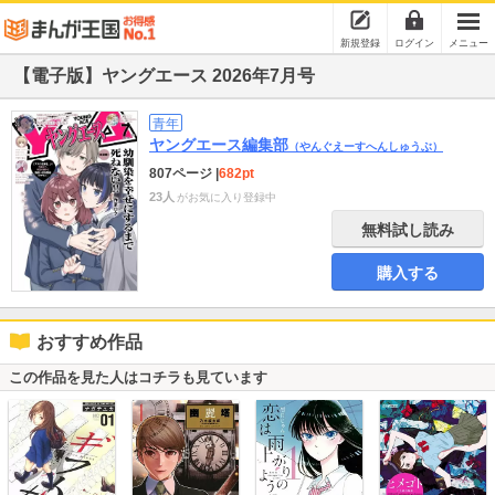
新規登録
ログイン
メニュー
【電子版】ヤングエース 2026年7月号
青年
ヤングエース編集部
（やんぐえーすへんしゅうぶ）
807ページ
|
682pt
23人
がお気に入り登録中
無料試し読み
購入する
おすすめ作品
この作品を見た人はコチラも見ています