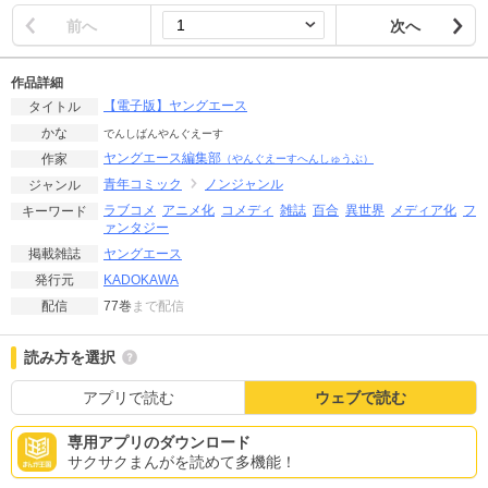
前へ
次へ
作品詳細
【電子版】ヤングエース
タイトル
かな
でんしばんやんぐえーす
ヤングエース編集部
作家
（やんぐえーすへんしゅうぶ）
青年コミック
ノンジャンル
ジャンル
ラブコメ
アニメ化
コメディ
雑誌
百合
異世界
メディア化
フ
キーワード
ァンタジー
ヤングエース
掲載雑誌
KADOKAWA
発行元
77巻
まで配信
配信
読み方を選択
アプリで読む
ウェブで読む
専用アプリのダウンロード
サクサクまんがを読めて多機能！