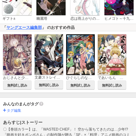
恋は雨上がりのように
ギフト±
幽麗塔
ヒメゴト～十九歳の制服～
「
ヤングエース編集部
」 のおすすめ作品
文豪ストレイドッグス 公式アンソロジー
おじさんと少女 アンソロジー
ひぐらしのなく頃に 業 コミックアンソロジー
であいもん 公式コミックアンソロジー ～縁～
無料試し読み
無料試し読み
無料試し読み
無料試し読み
みんなのまんがタグ
タグ編集
あらすじ|ストーリー
〇【巻頭カラー】は、「WASTED CHEF」！ 空から落ちてきたのは…少年!?
「映画大好きポンポさん」の制作陣が贈る「SF」×「料理」アニメ映画のコミ