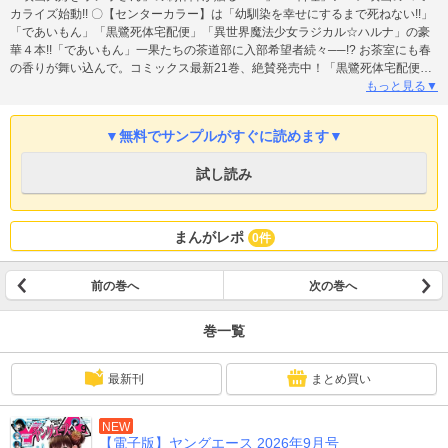
カライズ始動!! 〇【センターカラー】は「幼馴染を幸せにするまで死ねない!!」
「であいもん」「黒鷺死体宅配便」「異世界魔法少女ラジカル☆ハルナ」の豪
華４本!!「であいもん」一果たちの茶道部に入部希望者続々──!? お茶室にも春
の香りが舞い込んで。コミックス最新21巻、絶賛発売中！「黒鷺死体宅配便」
江戸の世でも睨みを利かす黒鷺──。コミックス最新32巻、好評発売中！「異世
もっと見る▼
界魔法少女ラジカル☆ハルナ」現代魔法少女が異世界に！ この魔法少女、普通
じゃない──!? 第1巻発売を記念してヤングエースUPより特別出張！〇その他に
▼無料でサンプルがすぐに読めます▼
も『異世界居酒屋「のぶ」』「文豪ストレイドッグス 探偵社設立秘話」「ロー
ド・エルメロイII世の事件簿」など、最強ラインナップ揃い!!【本書は、「ヤン
試し読み
グエース2026年7月号」を電子配信用に再構築したものです。電子化に伴い、
一部省略されたページがございます。紙の雑誌についている付録等がついてい
ない場合があります。本文中に掲載されている情報、価格は、2026年６月現在
のものです。内容につきましては、変更される可能性があります。この商品は
まんがレポ
0件
タブレットなど大きいディスプレイを備えた端末で読むことに適しています。
また、文字列のハイライトや検索、辞書の参照などの機能が使用できません】
前の巻へ
次の巻へ
巻一覧
最新刊
まとめ買い
NEW
【電子版】ヤングエース 2026年9月号